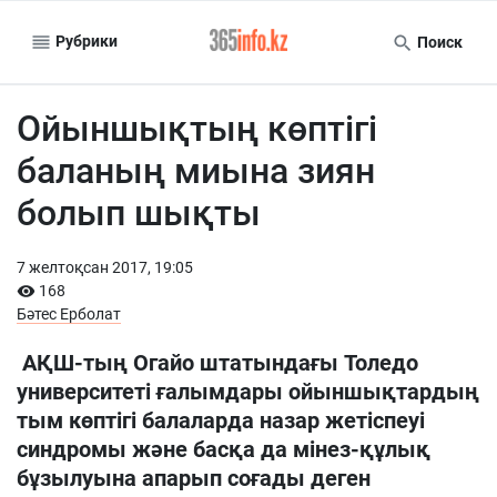
Рубрики
Поиск
Ойыншықтың көптігі
баланың миына зиян
болып шықты
7 желтоқсан 2017, 19:05
168
Бәтес Ерболат
АҚШ-тың Огайо штатындағы Толедо
университеті ғалымдары ойыншықтардың
тым көптігі балаларда назар жетіспеуі
синдромы және басқа да мінез-құлық
бұзылуына апарып соғады деген