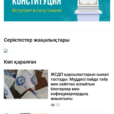
Серіктестер жаңалықтары
Көп қаралған
ЖСДП қарсыластарын сынап
тастады: Мүддесі пайда табу
мен хайптан аспайтын
блогерлер мен
кофеқұмарлардың
жиынтығы
12