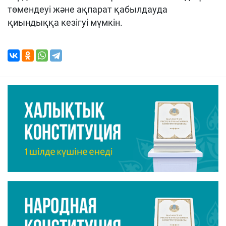
төмендеуі және ақпарат қабылдауда
қиындыққа кезігуі мүмкін.