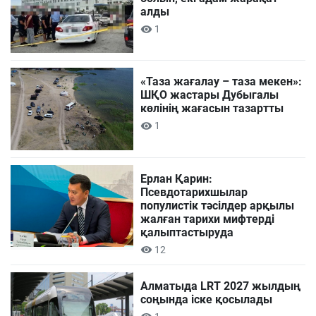
алды
1
«Таза жағалау – таза мекен»:
ШҚО жастары Дубыгалы
көлінің жағасын тазартты
1
Ерлан Қарин:
Псевдотарихшылар
популистік тәсілдер арқылы
жалған тарихи мифтерді
қалыптастыруда
12
Алматыда LRT 2027 жылдың
соңында іске қосылады