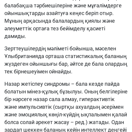
балабақша тәрбиешілеріне және мұғалімдерге
ойыншықтарды азайтуға кеңес беріп отыр.
Мұның арқасында балалардың қиялы және
әлеуметтік ортаға тез бейімделу қасиеті
дамиды.
Зерттеушілердің мәліметі бойынша, мәселен
Ұлыбританияда орташа статистикалық баланың
жүздеген ойыншығы бар, әйтсе де бала олардың
тек бірнешеуімен ойнайды.
Назар жетіспеу синдромы – бала кезде пайда
болатын мінез-құлық бұзылуы. Оның белгілеріне
бір нәрсеге назар сала алмау, гиперактивтік
және импульсивтік (сыртқы ахуалдың әсерімен
және эмоциялық көңіл-күйдің ықпалымен қалай
болса солай әрекет жасау – ред.) жатады. Одан
зардап шеккен баланың кейін интеллект деңгейі