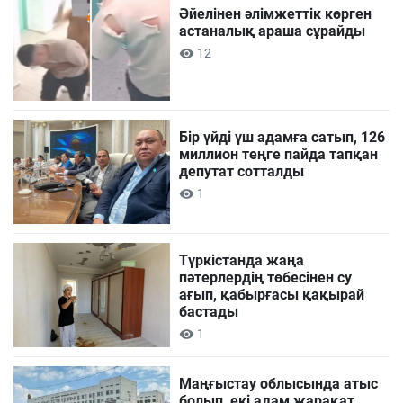
Әйелінен әлімжеттік көрген
астаналық араша сұрайды
12
Бір үйді үш адамға сатып, 126
миллион теңге пайда тапқан
депутат сотталды
1
Түркістанда жаңа
пәтерлердің төбесінен су
ағып, қабырғасы қақырай
бастады
1
Маңғыстау облысында атыс
болып, екі адам жарақат