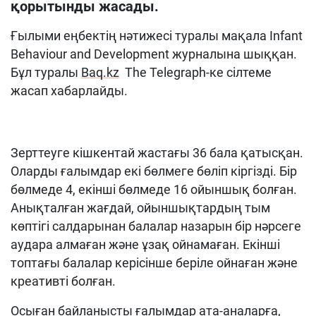
қорытынды жасады.
Ғылыми еңбектің нәтижесі туралы мақала Infant
Behaviour and Development журналына шыққан.
Бұл туралы
Baq.kz
The Telegraph-ке сілтеме
жасап хабарлайды.
Зерттеуге кішкентай жастағы 36 бала қатысқан.
Оларды ғалымдар екі бөлмеге бөліп кіргізді. Бір
бөлмеде 4, екінші бөлмеде 16 ойыншық болған.
Анықталған жағдай, ойыншықтардың тым
көптігі салдарынан балалар назарын бір нәрсеге
аудара алмаған және ұзақ ойнамаған. Екінші
топтағы балалар керісінше беріле ойнаған және
креативті болған.
Осыған байланысты ғалымдар ата-аналарға,