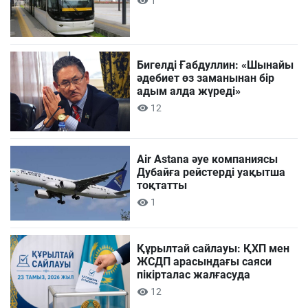
1
Бигелді Ғабдуллин: «Шынайы
әдебиет өз заманынан бір
адым алда жүреді»
12
Air Astana әуе компаниясы
Дубайға рейстерді уақытша
тоқтатты
1
Құрылтай сайлауы: ҚХП мен
ЖСДП арасындағы саяси
пікірталас жалғасуда
12