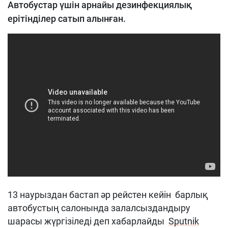
Автобустар үшін арнайы дезинфекциялық
ерітінділер сатып алынған.
13 наурыздан бастап әр рейстен кейін барлық
автобустың салонында залалсыздандыру
шарасы жүргізіледі деп хабарлайды
Sputnik