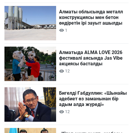
Алматы облысында металл
конструкциясы мен бетон
өндіретін ірі зауыт ашылды
1
Алматыда ALMA LOVE 2026
фестивалі аясында Jas Vibe
акциясы басталды
12
Бигелді Ғабдуллин: «Шынайы
әдебиет өз заманынан бір
адым алда жүреді»
12