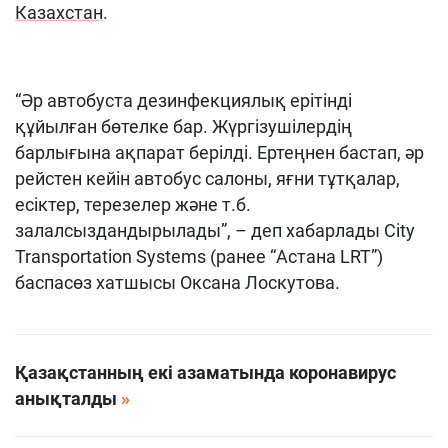
Казахстан
.
“Әр автобуста дезинфекциялық ерітінді
құйылған бөтелке бар. Жүргізушілердің
барлығына ақпарат берілді. Ертеңнен бастап, әр
рейстен кейін автобус салоны, яғни тұтқалар,
есіктер, терезелер және т.б.
залалсыздандырылады”, – деп хабарлады City
Transportation Systems (ранее “Астана LRT”)
баспасөз хатшысы Оксана Лоскутова.
Қазақстанның екі азаматында коронавирус
анықталды