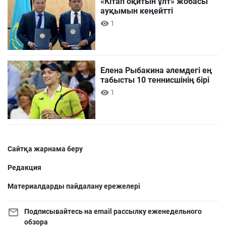
«Кітап оқитын ұлт» жобасы
ауқымын кеңейтті
1
Елена Рыбакина әлемдегі ең
табысты 10 теннисшінің бірі
1
Сайтқа жарнама беру
Редакция
Материалдарды пайдалану ережелері
Подписывайтесь на email рассылку еженедельного
обзора