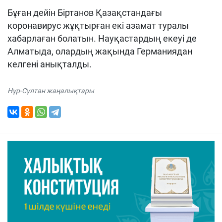
Бұған дейін Біртанов Қазақстандағы
коронавирус жұқтырған екі азамат туралы
хабарлаған болатын. Науқастардың екеуі де
Алматыда, олардың жақында Германиядан
келгені анықталды.
Нұр-Сұлтан жаңалықтары