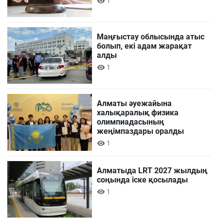
1
Маңғыстау облысында атыс
болып, екі адам жарақат
алды
1
Алматы әуежайына
халықаралық физика
олимпиадасының
жеңімпаздары оралды
1
Алматыда LRT 2027 жылдың
соңында іске қосылады
1