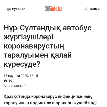
Рубрики
Поиск
Нұр-Сұлтандық автобус
жүргізушілері
коронавирустың
таралуымен қалай
күресуде?
13 наурыз 2020, 16:15
191
Акегожаева Рая
Қазақстанда коронавирус инфекциясының
таралуының алдын алу шаралары күшейтілді.