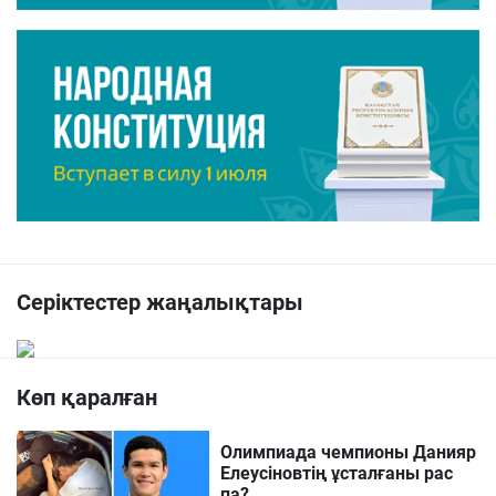
Серіктестер жаңалықтары
Көп қаралған
Олимпиада чемпионы Данияр
Елеусіновтің ұсталғаны рас
па?