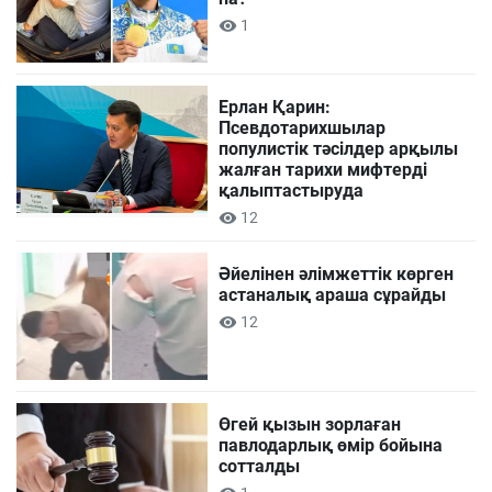
1
Ерлан Қарин:
Псевдотарихшылар
популистік тәсілдер арқылы
жалған тарихи мифтерді
қалыптастыруда
12
Әйелінен әлімжеттік көрген
астаналық араша сұрайды
12
Өгей қызын зорлаған
павлодарлық өмір бойына
сотталды