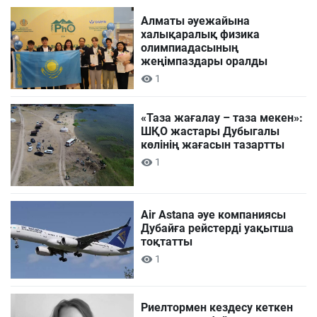
Алматы әуежайына
халықаралық физика
олимпиадасының
жеңімпаздары оралды
1
«Таза жағалау – таза мекен»:
ШҚО жастары Дубыгалы
көлінің жағасын тазартты
1
Air Astana әуе компаниясы
Дубайға рейстерді уақытша
тоқтатты
1
Риелтормен кездесу кеткен