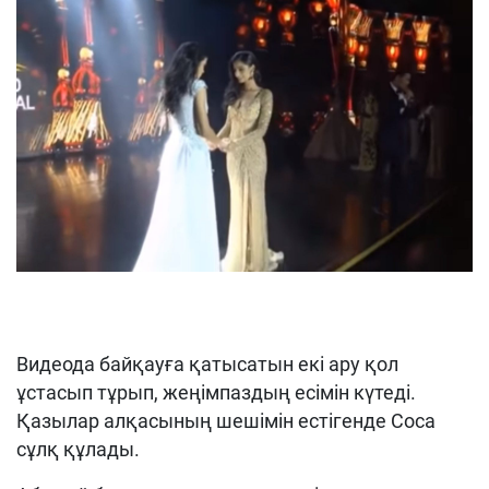
Видео
да байқауға қатысатын екі
ару қол
ұстасып тұрып, жеңімпаздың есімін күтеді
.
Қазылар алқасының шешімін естігенде
Соса
сұлқ құлады
.