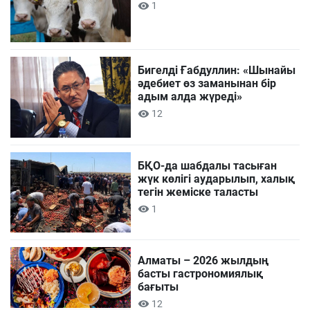
1
Бигелді Ғабдуллин: «Шынайы
әдебиет өз заманынан бір
адым алда жүреді»
12
БҚО-да шабдалы тасыған
жүк көлігі аударылып, халық
тегін жеміске таласты
1
Алматы – 2026 жылдың
басты гастрономиялық
бағыты
12