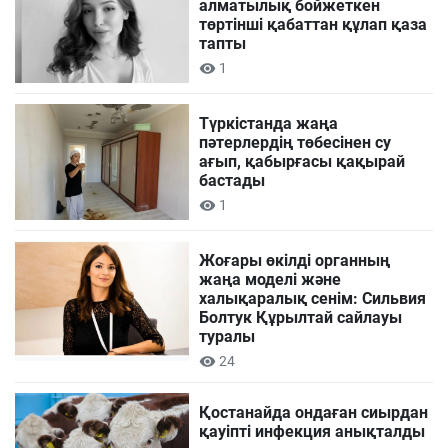
алматылық бойжеткен
төртінші қабаттан құлап қаза
тапты
1
Түркістанда жаңа
пәтерлердің төбесінен су
ағып, қабырғасы қақырай
бастады
1
Жоғары өкілді органның
жаңа моделі және
халықаралық сенім: Сильвия
Болтук Құрылтай сайлауы
туралы
24
Қостанайда ондаған сиырдан
қауіпті инфекция анықталды