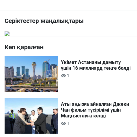
Серіктестер жаңалықтары
Көп қаралған
Үкімет Астананы дамыту
үшін 16 миллиард теңге бөлді
1
Аты аңызға айналған Джеки
Чан фильм түсірілімі үшін
Маңғыстауға келді
1