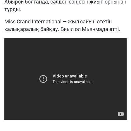
Абырой болғанда, сәлден соң есін жиып орнынан
тұрды
.
Miss Grand International —
жыл сайын өтетін
халықаралық байқау
.
Биыл ол
Мьянм
ада өтті
.