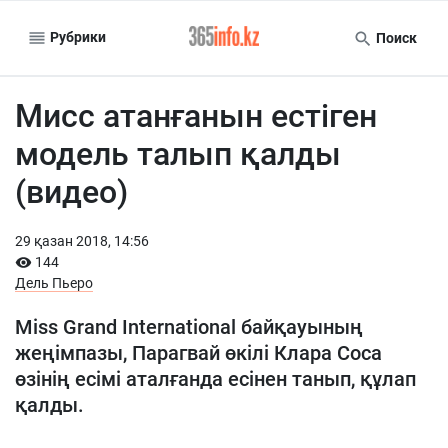
Рубрики
Поиск
Мисс атанғанын естіген
модель талып қалды
(видео)
29 қазан 2018, 14:56
144
Дель Пьеро
Miss Grand International
байқауының
жеңімпазы,
Парагва
й өкілі
Клара Соса
өзінің есімі аталғанда есінен танып, құлап
қалды
.