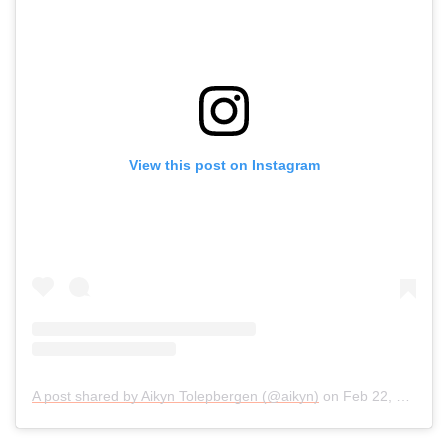
View this post on Instagram
A post shared by Aikyn Tolepbergen (@aikyn)
on
Feb 22, 2020 at 4:25am PST