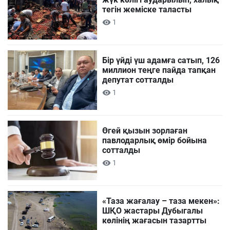
тегін жеміске таласты
1
Бір үйді үш адамға сатып, 126
миллион теңге пайда тапқан
депутат сотталды
1
Өгей қызын зорлаған
павлодарлық өмір бойына
сотталды
1
«Таза жағалау – таза мекен»:
ШҚО жастары Дубыгалы
көлінің жағасын тазартты