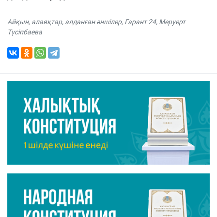
Айқын
,
алаяқтар
,
алданған әншілер
,
Гарант 24
,
Меруерт
Түсіпбаева