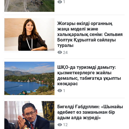
1
Жоғары өкілді органның
жаңа моделі және
халықаралық сенім: Сильвия
Болтук Құрылтай сайлауы
туралы
24
ШҚО-да туризмді дамыту:
қызметкерлерге жайлы
демалыс, табиғатқа ұқыпты
көзқарас
1
Бигелді Ғабдуллин: «Шынайы
әдебиет өз заманынан бір
адым алда жүреді»
12