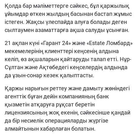
Қолда бар мәліметтерге сәйкес, бұл қаржылық
ұйымдар өткен жылдың басынан бастап жұмыс
істеген. Жақсы үлеспайда алуға болады деген
сылтаумен азаматтарға ақша салуды ұсынған.
21 ақпан күні «Гарант 24» және «Estate Ломбард»
мекемелерінің клиенттері кеңсенің алдына
келіп, өз ақшаларын қайтаруды талап етті. Нұр-
Сұлтан және Ақтөбедегі кеңселердің алдында
да ұзын-сонар кезек қалыптасты.
Қаржы нарығын реттеу және дамыту жөніндегі
агенттік бұған дейін компанияның банк
қызметін атқаруға рұқсат беретін
лицензиясының жоқ екенін, сәйкесінше қандай
да бір несиелік операцияларды жүргізе
алмайтынын хабарлаған болатын.