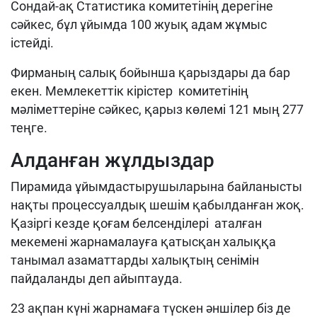
Сондай-ақ Статистика комитетінің дерегіне
сәйкес, бұл ұйымда 100 жуық адам жұмыс
істейді.
Фирманың салық бойынша қарыздары да бар
екен. Мемлекеттік кірістер комитетінің
мәліметтеріне сәйкес, қарыз көлемі 121 мың 277
теңге.
Алданған жұлдыздар
Пирамида ұйымдастырушыларына байланысты
нақты процессуалдық шешім қабылданған жоқ.
Қазіргі кезде қоғам белсенділері аталған
мекемені жарнамалауға қатысқан халыққа
танымал азаматтарды халықтың сенімін
пайдаланды деп айыптауда.
23 ақпан күні жарнамаға түскен әншілер біз де