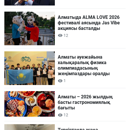
Алматыда ALMA LOVE 2026
фестивалі аясында Jas Vibe
акциясы басталды
12
Алматы әуежайына
халықаралық физика
олимпиадасының
жеңімпаздары оралды
1
Алматы – 2026 жылдың
басты гастрономиялық
бағыты
12
Түркістанда жаңа