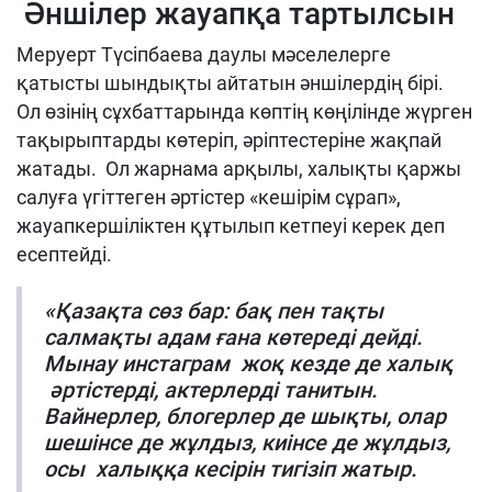
Әншілер жауапқа тартылсын
Меруерт Түсіпбаева даулы мәселелерге
қатысты шындықты айтатын әншілердің бірі.
Ол өзінің сұхбаттарында көптің көңілінде жүрген
тақырыптарды көтеріп, әріптестеріне жақпай
жатады. Ол жарнама арқылы, халықты қаржы
салуға үгіттеген әртістер «кешірім сұрап»,
жауапкершіліктен құтылып кетпеуі керек деп
есептейді.
«Қазақта сөз бар: бақ пен тақты
салмақты адам ғана көтереді дейді.
Мынау инстаграм жоқ кезде де халық
әртістерді, актерлерді танитын.
Вайнерлер, блогерлер де шықты, олар
шешінсе де жұлдыз, киінсе де жұлдыз,
осы халыққа кесірін тигізіп жатыр.