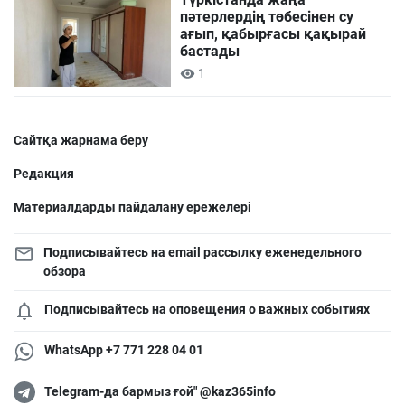
пәтерлердің төбесінен су
ағып, қабырғасы қақырай
бастады
1
Сайтқа жарнама беру
Редакция
Материалдарды пайдалану ережелері
Подписывайтесь на email рассылку еженедельного
обзора
Подписывайтесь на оповещения о важных событиях
WhatsApp +7 771 228 04 01
Telegram-да бармыз ғой" @kaz365info