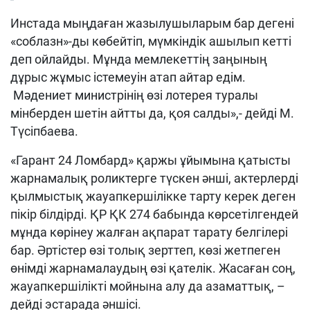
Инстада мыңдаған жазылушыларым бар дегені
«соблазн»-ды көбейтіп, мүмкіндік ашылып кетті
деп ойлайды. Мұнда мемлекеттің заңының
дұрыс жұмыс істемеуін атап айтар едім.
Мәдениет министрінің өзі лотерея туралы
мінберден шетін айтты да, қоя салды»,- дейді М.
Түсіпбаева.
«Гарант 24 Ломбард» қаржы ұйымына қатысты
жарнамалық роликтерге түскен әнші, актерлерді
қылмыстық жауапкершілікке тарту керек деген
пікір білдірді. ҚР ҚК 274 бабында көрсетілгендей
мұнда көрінеу жалған ақпарат тарату белгілері
бар. Әртістер өзі толық зерттеп, көзі жетпеген
өнімді жарнамалаудың өзі қателік. Жасаған соң,
жауапкершілікті мойнына алу да азаматтық, –
дейді эстарада әншісі.