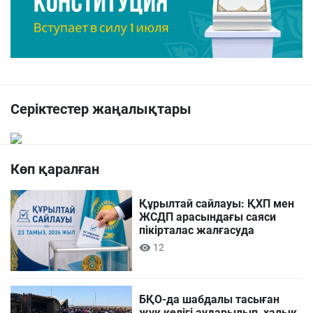
Серіктестер жаңалықтары
Көп қаралған
Құрылтай сайлауы: ҚХП мен
ЖСДП арасындағы саяси
пікірталас жалғасуда
12
БҚО-да шабдалы тасыған
жүк көлігі аударылып, халық