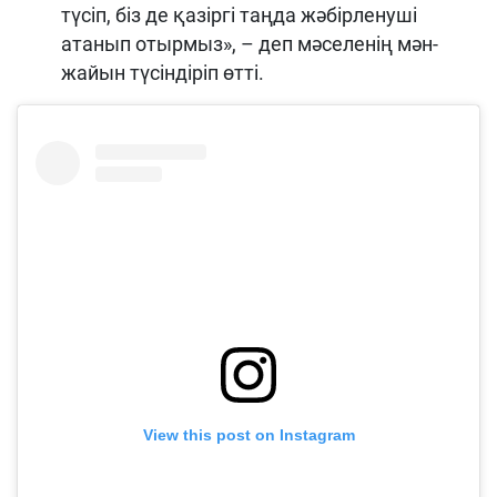
түсіп, біз де қазіргі таңда жәбірленуші
атанып отырмыз», – деп мәселенің мән-
жайын түсіндіріп өтті.
View this post on Instagram