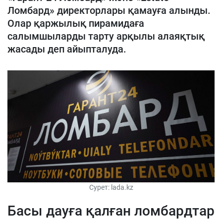
Ломбард» директорлары қамауға алынды.
Олар қаржылық пирамидаға
салымшыларды тарту арқылы алаяқтық
жасады деп айыпталуда.
Сурет: lada.kz
Басы дауға қалған ломбардтар