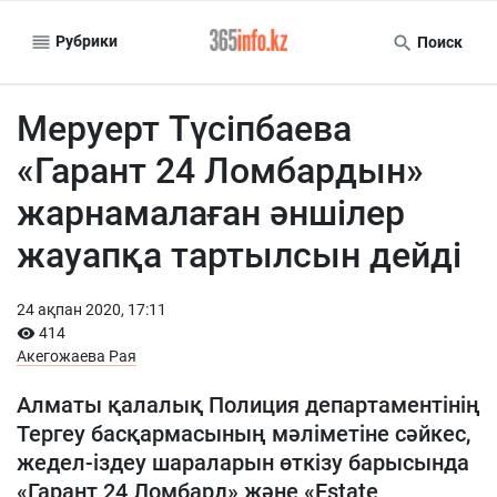
Рубрики
Поиск
Меруерт Түсіпбаева
«Гарант 24 Ломбардын»
жарнамалаған әншілер
жауапқа тартылсын дейді
24 ақпан 2020, 17:11
414
Акегожаева Рая
Алматы қалалық Полиция департаментінің
Тергеу басқармасының мәліметіне сәйкес,
жедел-іздеу шараларын өткізу барысында
«Гарант 24 Ломбард» және «Estate