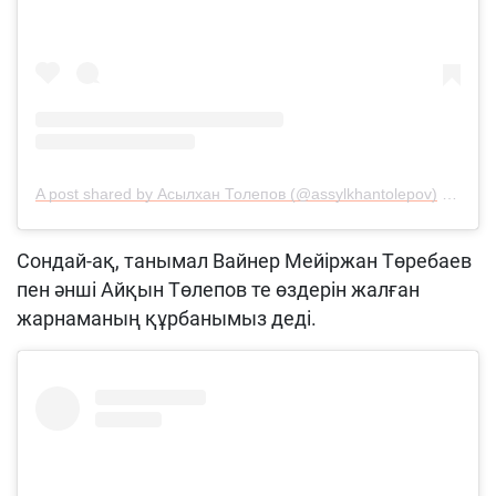
A post shared by Асылхан Толепов (@assylkhantolepov)
on
Feb 
Сондай-ақ, танымал Вайнер Мейіржан Төребаев
пен әнші Айқын Төлепов те өздерін жалған
жарнаманың құрбанымыз деді.