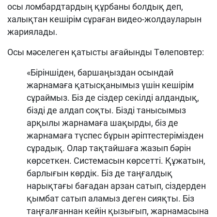
осы ломбардтардың құрбаны болдық деп,
халықтан кешірім сұраған видео-жолдауларын
жариялады.
Осы мәселеген қатысты ағайынды Төлеповтер:
«Біріншіден, баршаңыздан осындай
жарнамаға қатысқанымыз үшін кешірім
сұраймыз. Біз де сіздер секілді алдандық,
бізді де алдап соқты. Бізді танысымыз
арқылы жарнамаға шақырды, біз де
жарнамаға түспес бұрын әріптестерімізден
сұрадық. Олар тақтайшаға жазып бәрін
көрсеткен. Системасын көрсетті. Құжатын,
барлығын көрдік. Біз де таңғалдық
нарықтағы бағадан арзан сатып, сіздерден
қымбат сатып аламыз деген сияқты. Біз
таңғалғаннан кейін қызығып, жарнамасына