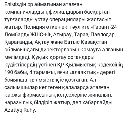
Еліміздің әр аймағынан аталған
компаниялардың филиалдарын басқарған
тұлғаларды ұстау операциялары жалғасып
жатыр. Полиция өткен екі тәулікте «Гарант-24
Ломбард» ЖШС-нің Атырау, Тараз, Павлодар,
Қарағанды, Ақтау және Батыс Қазақстан
облысындағы директорларын қамауға алғанын
мәлімдеді. Құқық қорғау органдары
күдіктілердің үстінен ҚР Қылмыстық кодексінің
190 бабы, 4 тармағы, яғни «алаяқтық» дерегі
бойынша қылмыстық іс қозғаған. Ал
салымшылар көптеген қалаларда аталған
қаржы фирмасының кеңселеріне жиналып,
наразылық білдіріп жатыр, деп хабарлайды
Azattyq Ruhy.