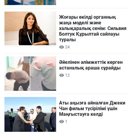
Жоғары өкілді органның
жаңа моделі және
халықаралық сенім: Сильвия
Болтук Құрылтай сайлауы
туралы
24
Әйелінен әлімжеттік көрген
астаналық араша сұрайды
12
Аты аңызға айналған Джеки
Чан фильм түсірілімі үшін
Маңғыстауға келді
1