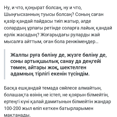
Ну, и что, қоңырат болсаң, ну и что,
Шыңғысxанның туысы болсаң? Соның саған
қазір қандай пайдасы тиіп жатыр, әлде
солардың ұрпағы ретінде соларға лайық қандай
ерлік жасадың? Жоғарыдағы руларды жай
мысалға айттым, оған бола ренжімеңдер…
Жалпы руға бөліну де, жүзге бөліну де,
соны артықшылық санау да деңгейі
төмен, айтары жоқ, шектелген
адамның тірлігі екенін түсіндім.
Басқа ешқандай темада сөйлесе алмайтын,
болашақта өзінің не істеп, не қоярын білмейтін,
ертеңгі күні қалай дамитынын білмейтін жандар
100-200 жыл өліп кеткен батырларымен
мақтанады.