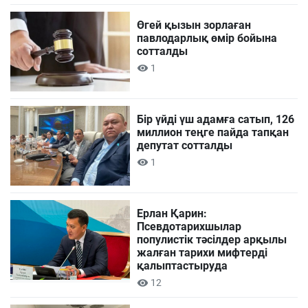
Өгей қызын зорлаған
павлодарлық өмір бойына
сотталды
1
Бір үйді үш адамға сатып, 126
миллион теңге пайда тапқан
депутат сотталды
1
Ерлан Қарин:
Псевдотарихшылар
популистік тәсілдер арқылы
жалған тарихи мифтерді
қалыптастыруда
12