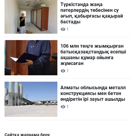
Түркістанда жаңа
пәтерлердің төбесінен су
ағып, қабырғасы қақырай
бастады
1
106 млн теңге жымқырған
батысқазақстандық есепші
ақшаны құмар ойынға
жұмсаған
1
Алматы облысында металл
конструкциясы мен бетон
өндіретін ірі зауыт ашылды
1
Сайтқа жарнама беру