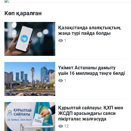
Көп қаралған
Қазақстанда алаяқтықтың
жаңа түрі пайда болды
1
Үкімет Астананы дамыту
үшін 16 миллиард теңге бөлді
1
Құрылтай сайлауы: ҚХП мен
ЖСДП арасындағы саяси
пікірталас жалғасуда
12