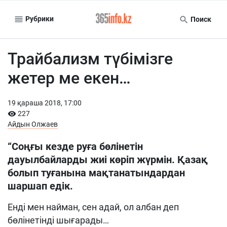
Рубрики
Поиск
Трайбализм түбімізге
жетер ме екен…
19 қараша 2018, 17:00
227
Айдын Олжаев
“Соңғы кезде руға бөлінетін
дауылбайларды жиі көріп жүрмін. Қазақ
болып туғанына мақтанатындардан
шаршап едік.
Енді мен найман, сен адай, ол албан деп
бөлінетінді шығарады…