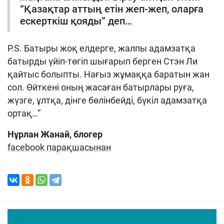
“Қазақтар аттың етін жеп-жеп, оларға
ескерткіш қояды” деп…
P.S. Батыры жоқ елдерге, жалпы адамзатқа
батырды үйіп-төгіп шығарып берген Стэн Ли
қайтыс болыпты. Нағыз жұмаққа баратын жан
сол. Өйткені оның жасаған батырлары руға,
жүзге, ұлтқа, дінге бөлінбейді, бүкіл адамзатқа
ортақ…”
Нұрлан Жанай, блогер
facebook парақшасынан