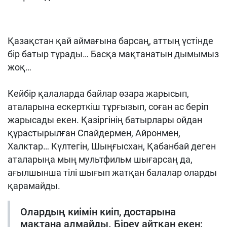
Қазақстан қай аймағына барсаң, аттың үстінде
бір батыр тұрады… Басқа мақтанатын дымымыз
жоқ…
⠀
Кейбір қалаларда байлар өзара жарысып,
аталарына ескерткіш тұрғызып, соған ас беріп
жарысады екен. Қазіргінің батырлары ойдан
құрастырылған Спайдермен, Айронмен,
Халктар… Күлтегін, Шыңғысxан, Қабанбай деген
аталарыңа мың мультфильм шығарсаң да,
ағылшынша тілі шығып жатқан балалар оларды
қарамайды.
Олардың киімін киіп, достарына
мақтана алмайды. Біреу айтқан екен: