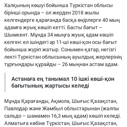
Халқының көшуі бойынша Түркістан облысы
бірінші орында – ол жерден 2018 жылы
келгендерге қарағанда басқа өңірлерге 40 мың
адамға жуық көшіп кетті. Басты бағыт –
Шымкент. Мұнда 34 мыңға жуық адам көшіп
келген: ел ішіндегі әр 11-ші көші-қон осы бағыт
бойынша жүріп жатыр. Сонымен қатар, негізгі
лекті Түркістан облысының ауылдық жерлерінің
тұрғындары құрайды – 26 мыңнан астам адам.
Астанаға ең танымал 10 ішкі көші-қон
бағытының жартысы келеді
Мұнда Қарағанды, Ақмола, Шығыс Қазақстан,
Павлодар және Жамбыл облыстарынан (жалпы
сальдо – шамамен 16,3 мың адам) көшіп келеді.
Алматыға көбіне Түркістан, Шығыс Қазақстан,