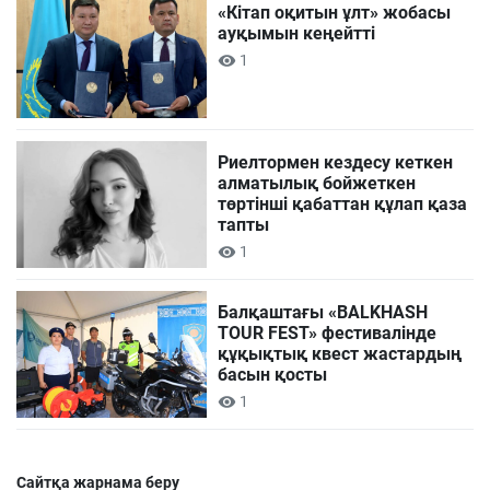
«Кітап оқитын ұлт» жобасы
ауқымын кеңейтті
1
Риелтормен кездесу кеткен
алматылық бойжеткен
төртінші қабаттан құлап қаза
тапты
1
Балқаштағы «BALKHASH
TOUR FEST» фестивалінде
құқықтық квест жастардың
басын қосты
1
Сайтқа жарнама беру