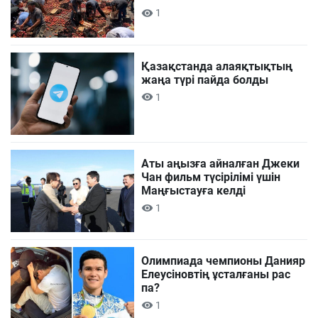
1
Қазақстанда алаяқтықтың
жаңа түрі пайда болды
1
Аты аңызға айналған Джеки
Чан фильм түсірілімі үшін
Маңғыстауға келді
1
Олимпиада чемпионы Данияр
Елеусіновтің ұсталғаны рас
па?
1