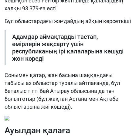
көші-қон есебінен бір жыл ішінде қалалардың
халқы 93 379-ға өсті.
Бұл облыстардағы жағдайдың айқын көрсеткіші
Адамдар аймақтарды тастап,
өмірлерін жақсарту үшін
республиканың ірі қалаларына көшуді
жөн көреді
Сонымен қатар, жан басына шаққандағы
табысы аз облыстар туралы айтпағанда, бұл
беталыс тіпті бай Атырау облысына да тән
болып отыр (бұл жақтан Астана мен Ақтөбе
облыстарына жиі көшеді).
Ауылдан қалаға