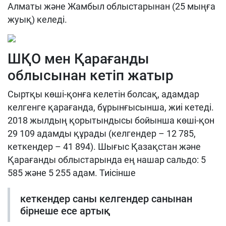
Алматы және Жамбыл облыстарынан (25 мыңға
жуық) келеді.
ШҚО мен Қарағанды
облысынан кетіп жатыр
Сыртқы көші-қонға келетін болсақ, адамдар
келгенге қарағанда, бұрынғысынша, жиі кетеді.
2018 жылдың қорытындысы бойынша көші-қон
29 109 адамды құрады (келгендер – 12 785,
кеткендер – 41 894). Шығыс Қазақстан және
Қарағанды облыстарында ең нашар сальдо: 5
585 және 5 255 адам. Тиісінше
кеткендер саны келгендер санынан
бірнеше есе артық