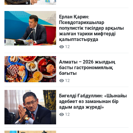
Ерлан Қарин:
Псевдотарихшылар
популистік тәсілдер арқылы
жалған тарихи мифтерді
қалыптастыруда
12
Алматы – 2026 жылдың
басты гастрономиялық
бағыты
12
Бигелді Ғабдуллин: «Шынайы
әдебиет өз заманынан бір
адым алда жүреді»
12