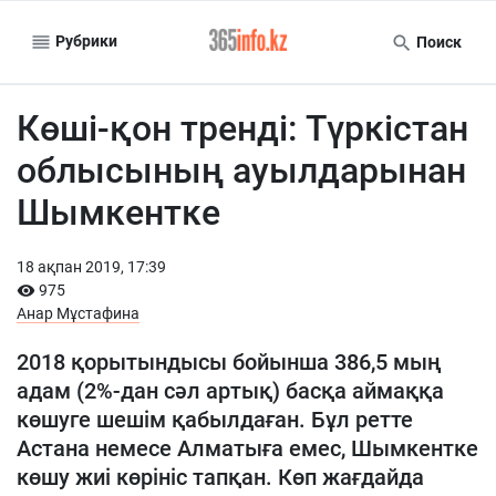
Рубрики
Поиск
Көші-қон тренді: Түркістан
облысының ауылдарынан
Шымкентке
18 ақпан 2019, 17:39
975
Анар Мұстафина
2018 қорытындысы бойынша 386,5 мың
адам (2%-дан сәл артық) басқа аймаққа
көшуге шешім қабылдаған. Бұл ретте
Астана немесе Алматыға емес, Шымкентке
көшу жиі көрініс тапқан. Көп жағдайда