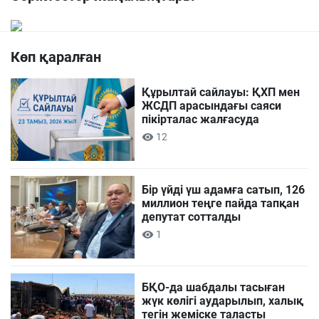
Көп қаралған
Құрылтай сайлауы: ҚХП мен
ЖСДП арасындағы саяси
пікірталас жалғасуда
12
Бір үйді үш адамға сатып, 126
миллион теңге пайда тапқан
депутат сотталды
1
БҚО-да шабдалы тасыған
жүк көлігі аударылып, халық
тегін жеміске таласты