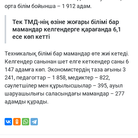
орта білім бойынша – 1 912 адам.
Тек ТМД-нің өзіне жоғары білімі бар
мамандар келгендерге қарағанда 6,1
есе көп кетті
Техникалық білімі бар мамандар өте жиі кетеді.
Келгендер санынан шет елге кеткендер саны 6
147 адамға көп. Экономистердің таза ағыны 3
241, педагогтар – 1 858, медиктер – 822,
сәулетшілер мен құрылысшылар – 395, ауыл
шаруашылығы саласындағы мамандар – 277
адамды құрады.