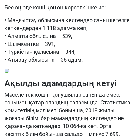
Бес өңірде көші-қон оң көрсеткішке ие:
• Маңғыстау облысына келгендер саны шетелге
кеткендерден 1 118 адамға көп,
• Алматы облысына – 539,
• Шымкентке – 391,
• Түркістан қаласына – 344,
• Атырау облысына – 35 адам.
Ақылды адамдардың кетуі
Мәселе тек көшіп-қонушылар санында емес,
сонымен қатар олардың сапасында. Статистика
комитетінің мәліметі бойынша, 2018 жылы
жоғары білімі бар мамандардың келгендеріне
қарағанда кеткендері 10 064-ға көп. Орта
кәсіптік білім бойынша сальдо – минус 7 699,