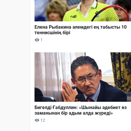
Елена Рыбакина әлемдегі ең табысты 10
теннисшінің бірі
1
Бигелді Ғабдуллин: «Шынайы әдебиет өз
заманынан бір адым алда жүреді»
12