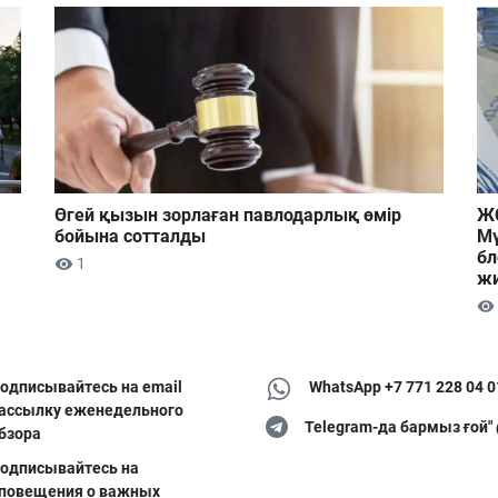
Өгей қызын зорлаған павлодарлық өмір
ЖС
бойына сотталды
Мү
бл
1
ж
одписывайтесь на email
WhatsApp +7 771 228 04 0
ассылку еженедельного
Telegram-да бармыз ғой"
бзора
одписывайтесь на
повещения о важных