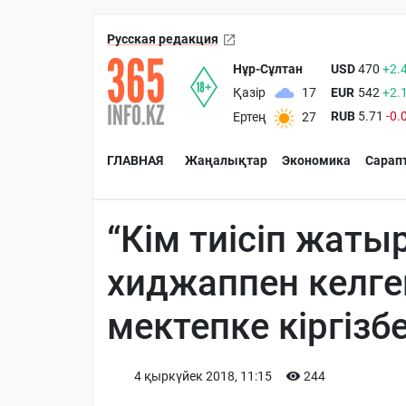
Русская редакция
Нұр-Сұлтан
USD
470
+2.
EUR
542
+2.
Қазір
17
RUB
5.71
-0.
Ертең
27
ГЛАВНАЯ
Жаңалықтар
Экономика
Сарап
“Кім тиісіп жаты
хиджаппен келг
мектепке кіргізб
4 қыркүйек 2018, 11:15
244