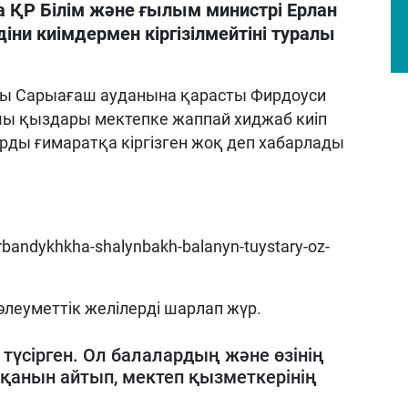
а ҚР Білім және ғылым министрі Ерлан
ни киімдермен кіргізілмейтіні туралы
сы Сарыағаш ауданына қарасты Фирдоуси
шы қыздары мектепке жаппай хиджаб киіп
рды ғимаратқа кіргізген жоқ деп хабарлады
hyrbandykhkha-shalynbakh-balanyn-tuystary-oz-
 әлеуметтік желілерді шарлап жүр.
түсірген. Ол балалардың және өзінің
қанын айтып, мектеп қызметкерінің