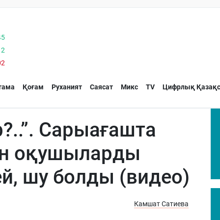
45
12
02
тама
Қоғам
Руханият
Саясат
Микс
TV
Цифрлық Қазақс
р?..”. Сарыағашта
ен оқушыларды
ей, шу болды (видео)
Камшат Сатиева