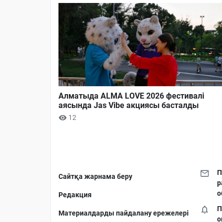
Алматыда ALMA LOVE 2026 фестивалі
аясында Jas Vibe акциясы басталды
12
П
Сайтқа жарнама беру
р
о
Редакция
П
Материалдарды пайдалану ережелері
о