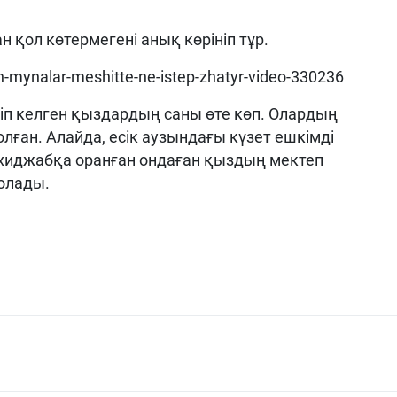
н қол көтермегені анық көрініп тұр.
h-mynalar-meshitte-ne-istep-zhatyr-video-330236
иіп келген қыздардың саны өте көп. Олардың
лған. Алайда, есік аузындағы күзет ешкімді
 хиджабқа оранған ондаған қыздың мектеп
олады.