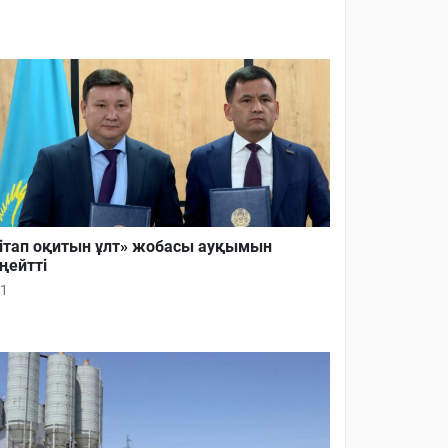
ітап оқитын ұлт» жобасы ауқымын
ңейтті
1