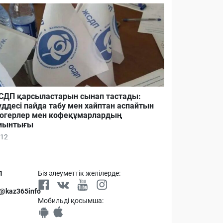
ДП қарсыластарын сынап тастады:
ддесі пайда табу мен хайптан аспайтын
огерлер мен кофеқұмарлардың
иынтығы
12
1
Біз әлеуметтік желілерде:
 @kaz365info
Мобильді қосымша: