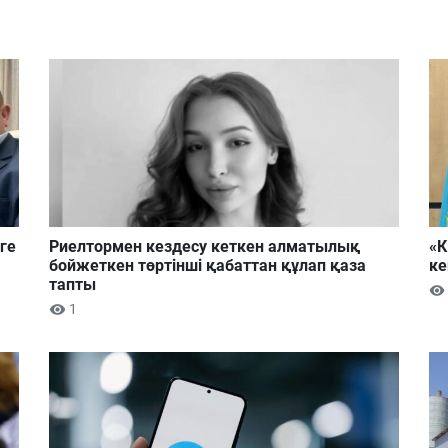
ге
Риелтормен кездесу кеткен алматылық
«К
бойжеткен төртінші қабаттан құлап қаза
ке
тапты
1