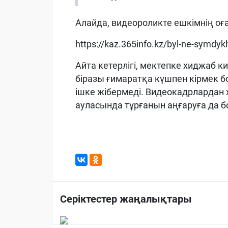
Алайда, видеороликте ешкімнің оға
https://kaz.365info.kz/byl-ne-symdyk
Айта кетерлігі, мектепке хиджаб к
біразы ғимаратқа күшпен кірмек бо
ішке жібермеді. Видеокадрлардан
ауласында тұрғанын аңғаруға да б
Серіктестер жаңалықтары