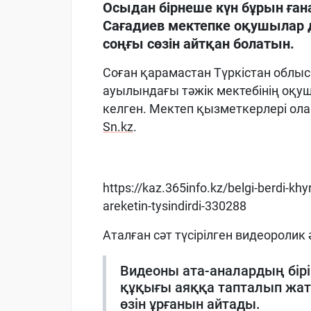
Осыдан бірнеше күн бұрын ған
Сағадиев мектепке оқушылар ді
соңғы сөзін айтқан болатын.
Соған қарамастан Түркістан облы
ауылындағы тәжік мектебінің оқу
келген. Мектеп қызметкерлері ола
Sn.kz
.
https://kaz.365info.kz/belgi-berdi-k
areketin-tysindirdi-330288
Аталған сәт түсірілген видеоролик
Видеоны ата-аналардың бірі 
құқығы аяққа тапталып жат
өзін ұрғанын айтады.