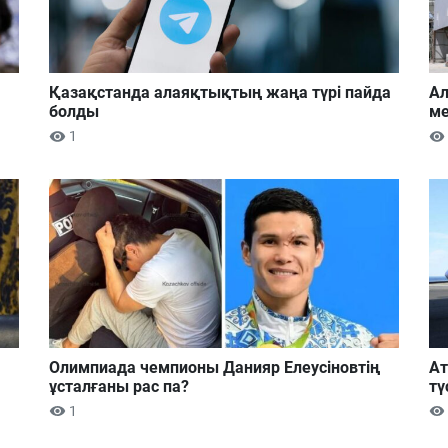
Қазақстанда алаяқтықтың жаңа түрі пайда
Ал
болды
ме
1
Олимпиада чемпионы Данияр Елеусіновтің
Ат
ұсталғаны рас па?
тү
1