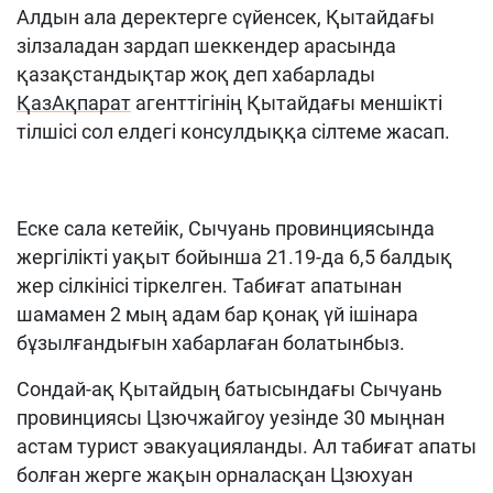
Алдын ала деректерге сүйенсек, Қытайдағы
зілзаладан зардап шеккендер арасында
қазақстандықтар жоқ деп хабарлады
ҚазАқпарат
агенттігінің Қытайдағы меншікті
тілшісі сол елдегі консулдыққа сілтеме жасап.
Еске сала кетейік, Сычуань провинциясында
жергілікті уақыт бойынша 21.19-да 6,5 балдық
жер сілкінісі тіркелген. Табиғат апатынан
шамамен 2 мың адам бар қонақ үй ішінара
бұзылғандығын хабарлаған болатынбыз.
Сондай-ақ Қытайдың батысындағы Сычуань
провинциясы Цзючжайгоу уезінде 30 мыңнан
астам турист эвакуацияланды. Ал табиғат апаты
болған жерге жақын орналасқан Цзюхуан