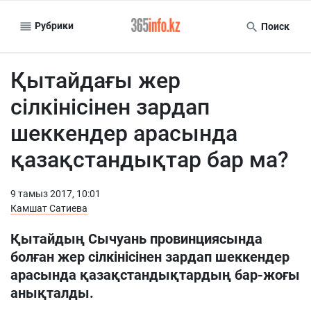
Рубрики
Поиск
Қытайдағы жер
сілкінісінен зардап
шеккендер арасында
қазақстандықтар бар ма?
9 тамыз 2017, 10:01
Камшат Сатиева
Қытайдың Сычуань провинциясында
болған жер сілкінісінен зардап шеккендер
арасында қазақстандықтардың бар-жоғы
анықталды.