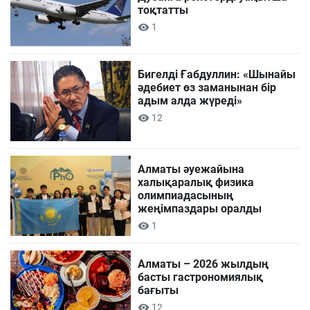
тоқтатты
1
Бигелді Ғабдуллин: «Шынайы
әдебиет өз заманынан бір
адым алда жүреді»
12
Алматы әуежайына
халықаралық физика
олимпиадасының
жеңімпаздары оралды
1
Алматы – 2026 жылдың
басты гастрономиялық
бағыты
12