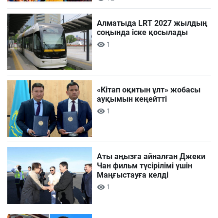
Алматыда LRT 2027 жылдың
соңында іске қосылады
1
«Кітап оқитын ұлт» жобасы
ауқымын кеңейтті
1
Аты аңызға айналған Джеки
Чан фильм түсірілімі үшін
Маңғыстауға келді
1