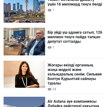
үшін 16 миллиард теңге бөлді
1
Бір үйді үш адамға сатып, 126
миллион теңге пайда тапқан
депутат сотталды
1
Жоғары өкілді органның
жаңа моделі және
халықаралық сенім: Сильвия
Болтук Құрылтай сайлауы
туралы
24
Air Astana әуе компаниясы
Дубайға рейстерді уақытша