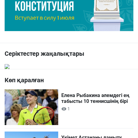
Серіктестер жаңалықтары
Көп қаралған
Елена Рыбакина әлемдегі ең
табысты 10 теннисшінің бірі
1
Үкімет Астананы дамыту