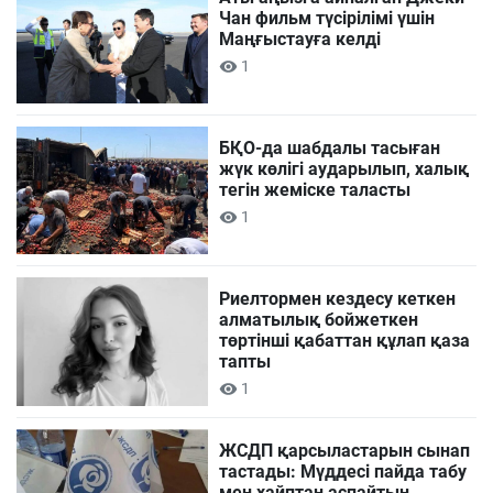
Чан фильм түсірілімі үшін
Маңғыстауға келді
1
БҚО-да шабдалы тасыған
жүк көлігі аударылып, халық
тегін жеміске таласты
1
Риелтормен кездесу кеткен
алматылық бойжеткен
төртінші қабаттан құлап қаза
тапты
1
ЖСДП қарсыластарын сынап
тастады: Мүддесі пайда табу
мен хайптан аспайтын