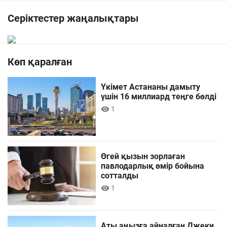
Серіктестер жаңалықтары
Көп қаралған
Үкімет Астананы дамыту
үшін 16 миллиард теңге бөлді
1
Өгей қызын зорлаған
павлодарлық өмір бойына
сотталды
1
Аты аңызға айналған Джеки