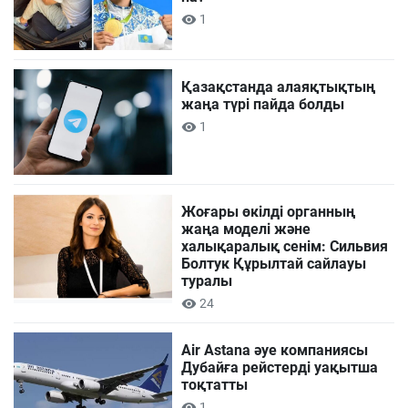
1
Қазақстанда алаяқтықтың
жаңа түрі пайда болды
1
Жоғары өкілді органның
жаңа моделі және
халықаралық сенім: Сильвия
Болтук Құрылтай сайлауы
туралы
24
Air Astana әуе компаниясы
Дубайға рейстерді уақытша
тоқтатты
1