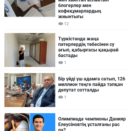
блогерлер мен
кофеқұмарлардың
жиынтығы
12
Түркістанда жаңа
пәтерлердің төбесінен су
ағып, қабырғасы қақырай
бастады
1
Бір үйді үш адамға сатып, 126
миллион теңге пайда тапқан
депутат сотталды
1
Олимпиада чемпионы Данияр
Елеусіновтің ұсталғаны рас
па?