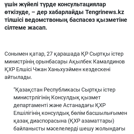
үшін жүйелі түрде консультациялар
өткізуде, – дер хабарлайды Tengrinews.kz
тілшісі ведомствоның баспасөз қызметіне
сіл
теме жасап.
Сонымен қатар, 27 қарашада ҚР Сыртқы істер
министрінің орынбасары Ақылбек Камалдинов
ҚХР Елшісі Чжан Ханьхуэймен кездескені
айтылады.
“Қазақстан Республикасы Сыртқы істер
министрлігінің Консулдық қызмет
департаменті және Астанадағы ҚХР
Елшілігінің консулдық бөлім басшылығымен
қазақ диаспорасына (ҚХР азаматтары)
байланысты мәселелерді шешу жолындағы