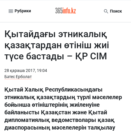
Рубрики
Поиск
Қытайдағы этникалық
қазақтардан өтініш жиі
түсе бастады – ҚР СІМ
28 қараша 2017, 19:04
Бәтес Ерболат
Қытай Халық Республикасындағы
этникалық қазақтардың түрлі мәселелер
бойынша өтініштерінің жиіленуіне
байланысты Қазақстан және Қытай
дипломатиялық ведомстволары қазақ
диаспорасының мәселелерін талқылау