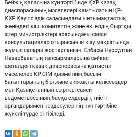
Бейжің қаласына күн тәртібінде ҚХР қазақ
диаспорасының мәселелері қамтылатын ҚР-
ҚХР Қауіпсіздік саласындағы ынтымақтастық
жөніндегі кіші комитеттің және екі елдің Сыртқы
істер министрліктері арасындағы саяси
консультациялар отырысын өткізу мақсатында
жұмыс сапары жоспарланған. Елбасы Нұрсұлтан
Назарбаевтың тапсырмаларына сәйкес
шетелдегі қазақ диаспорасына қатысты
мәселелер ҚР СІМ қызметінің басым
бағыттарының бірі және екіжақты келіссөздер
мен Қазақстанның сыртқы саяси
ведомствосының басқа елдердің тиісті
органдарымен кездесулерінің күн тәртібіне
жүйелі түрде енгізіледі.