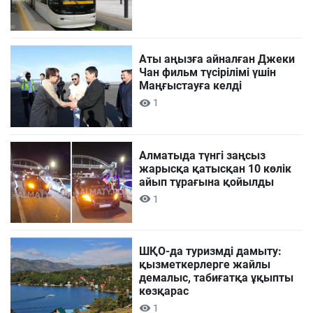
Аты аңызға айналған Джеки
Чан фильм түсірілімі үшін
Маңғыстауға келді
1
Алматыда түнгі заңсыз
жарысқа қатысқан 10 көлік
айып тұрағына қойылды
1
ШҚО-да туризмді дамыту:
қызметкерлерге жайлы
демалыс, табиғатқа ұқыпты
көзқарас
1