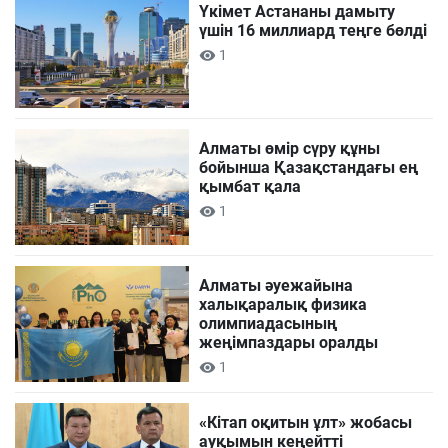
Үкімет Астананы дамыту
үшін 16 миллиард теңге бөлді
1
Алматы өмір сүру құны
бойынша Қазақстандағы ең
қымбат қала
1
Алматы әуежайына
халықаралық физика
олимпиадасының
жеңімпаздары оралды
1
«Кітап оқитын ұлт» жобасы
ауқымын кеңейтті