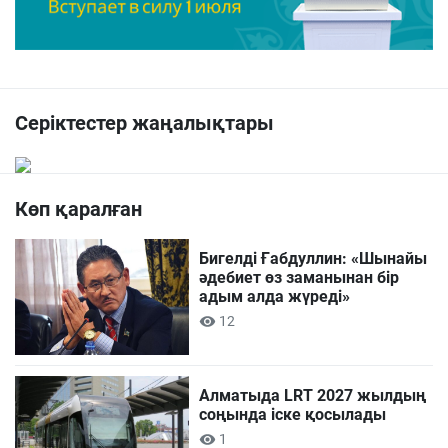
Серіктестер жаңалықтары
Көп қаралған
Бигелді Ғабдуллин: «Шынайы
әдебиет өз заманынан бір
адым алда жүреді»
12
Алматыда LRT 2027 жылдың
соңында іске қосылады
1