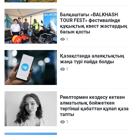
Балқаштағы «BALKHASH
TOUR FEST» фестивалінде
құқықтық квест жастардың
басын қосты
1
Қазақстанда алаяқтықтың
жаңа түрі пайда болды
1
Риелтормен кездесу кеткен
алматылық бойжеткен
төртінші қабаттан құлап қаза
тапты
1