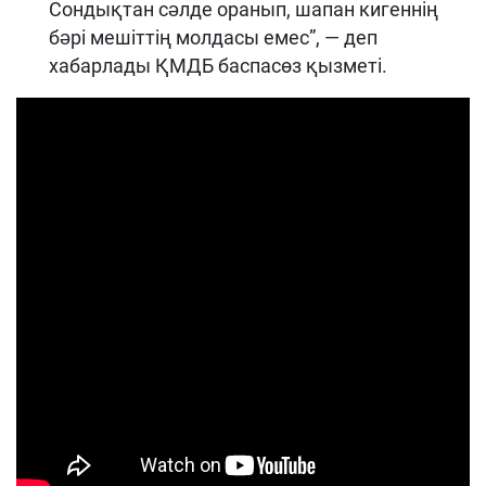
Сондықтан сəлде оранып, шапан кигеннің
бəрі мешіттің молдасы емес”, — деп
хабарлады ҚМДБ баспасөз қызметі.