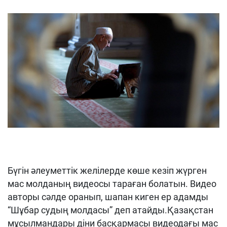
Бүгін әлеуметтік желілерде көше кезіп жүрген
мас молданың видеосы тараған болатын. Видео
авторы сәлде оранып, шапан киген ер адамды
“Шұбар судың молдасы” деп атайды.Қазақстан
мұсылмандары діни басқармасы видеодағы мас