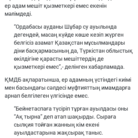
ер адам мешіт қызметкері емес екенін
мәлімдеді.
“Ордабасы ауданы Шұбар су ауылында
дегендей, масаң күйде көше кезіп жүрген
белгісіз азамат Қазақстан мұсылмандары
діни басқармасының да, Түркістан облыстық
өкілдігіне қарасты мешіттердің де
қызметкері емес”,- делінген хабарламада.
ҚМДБ ақпаратынша, ер адамның үстіндегі киімі
мен басындағы сəлдесі мүфтияттың имамдарға
арнап белгілеген үлгісінде емес.
“Бейнетаспаға түсіріп тұрған ауылдасы оны
“Ақ тырна” деп атап шақырды. Сыраға
сылқия тойған жанның кім екені
ауылдастарына жақсырақ таныс.