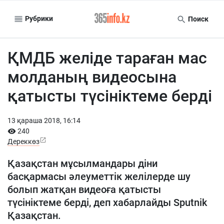
Рубрики
Поиск
ҚМДБ желіде тараған мас
молданың видеосына
қатысты түсініктеме берді
13 қараша 2018, 16:14
240
Дереккөз
Қазақстан мұсылмандары діни
басқармасы әлеуметтік желілерде шу
болып жатқан видеоға қатысты
түсініктеме берді, деп хабарлайды Sputnik
Қазақстан.