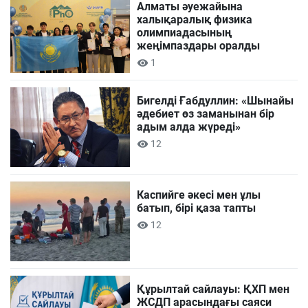
Алматы әуежайына
халықаралық физика
олимпиадасының
жеңімпаздары оралды
1
Бигелді Ғабдуллин: «Шынайы
әдебиет өз заманынан бір
адым алда жүреді»
12
Каспийге әкесі мен ұлы
батып, бірі қаза тапты
12
Құрылтай сайлауы: ҚХП мен
ЖСДП арасындағы саяси