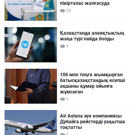
пікірталас жалғасуда
12
Қазақстанда алаяқтықтың
жаңа түрі пайда болды
1
106 млн теңге жымқырған
батысқазақстандық есепші
ақшаны құмар ойынға
жұмсаған
1
Air Astana әуе компаниясы
Дубайға рейстерді уақытша
тоқтатты
1