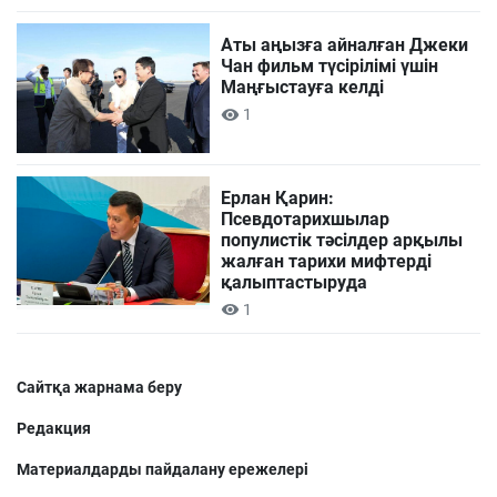
Аты аңызға айналған Джеки
Чан фильм түсірілімі үшін
Маңғыстауға келді
1
Ерлан Қарин:
Псевдотарихшылар
популистік тәсілдер арқылы
жалған тарихи мифтерді
қалыптастыруда
1
Сайтқа жарнама беру
Редакция
Материалдарды пайдалану ережелері