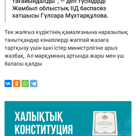
тағайындалды”, — деп түсіндірді
Жамбыл облыстық ІІД баспасөз
хатшысы Гүлсара Мұхтарқұлова.
Тек жалғыз күдіктінің қамалғанына наразылық
танытқандар кінәлілерді жаппай жазаға
тартқызу үшін ішкі істер министрлігіне арыз
жазбақ. Ал марқұмның артында жары мен үш
баласы қалды.