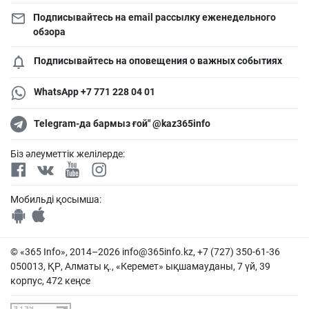
Подписывайтесь на email рассылку еженедельного
обзора
Подписывайтесь на оповещения о важных событиях
WhatsApp +7 771 228 04 01
Telegram-да бармыз ғой" @kaz365info
Біз әлеуметтік желілерде:
Мобильді қосымша:
© «365 Info», 2014–2026
info@365info.kz
, +7 (727) 350-61-36
050013, ҚР, Алматы қ., «Керемет» ықшамауданы, 7 үй, 39
корпус, 472 кеңсе