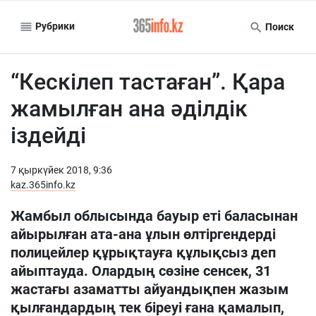
Рубрики
Поиск
“Кескілеп тастаған”. Қара
жамылған ана әділдік
іздейді
7 қыркүйек 2018, 9:36
kaz.365info.kz
Жамбыл облысында бауыр еті баласынан
айырылған ата-ана ұлын өлтіргендерді
полицейлер құрықтауға құлықсыз деп
айыптауда. Олардың сөзіне сенсек, 31
жастағы азаматты айуандықпен жазым
қылғандардың тек біреуі ғана қамалып,