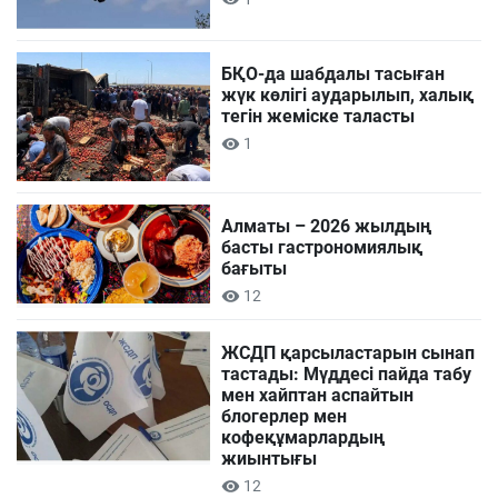
БҚО-да шабдалы тасыған
жүк көлігі аударылып, халық
тегін жеміске таласты
1
Алматы – 2026 жылдың
басты гастрономиялық
бағыты
12
ЖСДП қарсыластарын сынап
тастады: Мүддесі пайда табу
мен хайптан аспайтын
блогерлер мен
кофеқұмарлардың
жиынтығы
12