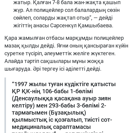
жатыр. Қалған 7-8 бала жан-жақта қашып
жүр. Ал полицейлер сол балалардың сөзін
сөйлеп, соларды жақтап отыр”, — дейді
жігіттің анасы Сәрсенкүл Қамшыбаева.
Қара жамылған отбасы марқұмды полицейлер
мазақ қылды дейді. Яғни оның қансыраған күйін
суретке түсіріп, әлеуметтік желіге жүктеген.
Алайда тәртіп сақшылары мұны жоққа
шығаруда. Әрі тергеу ісі әділетті дейді.
“1997 жылы туған күдіктіге қатысты
ҚР ҚК-нің 106-бабы 1-бөлімі
(Денсаулыққа қасақана ауыр зиян
келтіру) мен 293-бабы 3-бөлімі 2-
тармағымен (Бұзақылық)
қылмыстық іс қозғалып, тиісті сот-
медициналық сараптамасы