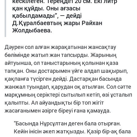
кескілеген. Тереңдігі 20 см. Екі литр
қан құйды. Оны ағзасы
қабылдамады”, — дейді
Д.Құралбаевтың жары Райхан
Жолдыбаева.
Дәурен сол алған жарақатынан жансақтау
бөлімінде жатып жан тапсырды. Жарының
айтуынша, ол таныстарының қолынан қаза
тапқан. Оны достарымен үйге алдап шақырып,
қақпанға түсірген дейді. Дастарқан басында
жанжал туындап, қарудан оқ атылған. Сол сәтте
марқұмның серіктері сытылып кетіп, өзі ұсталып
қалыпты. Ал айуандықты бір топ жігіт
жасағанымен әзірге біреуі ғана қамауда.
“Басында Нұрсұлтан деген бала отырған.
Кейін інісін әкеп жатқызды. Қазір бір-ақ бала