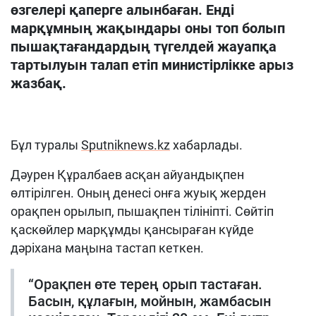
өзгелері қаперге алынбаған. Енді
марқұмның жақындары оны топ болып
пышақтағандардың түгелдей жауапқа
тартылуын талап етіп министірлікке арыз
жазбақ.
Бұл туралы
Sputniknews.kz
хабарлады.
Дәурен Құралбаев асқан айуандықпен
өлтірілген. Оның денесі онға жуық жерден
орақпен орылып, пышақпен тілініпті. Сөйтіп
қаскөйлер марқұмды қансыраған күйде
дәріхана маңына тастап кеткен.
“Орақпен өте терең орып тастаған.
Басын, құлағын, мойнын, жамбасын