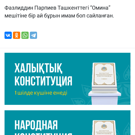
Фазлиддин Парпиев Ташкенттегі “Омина”
мешітіне бір ай бұрын имам боп сайланған.