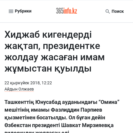
Рубрики
Поиск
Хиджаб кигендерді
жақтап, президентке
жолдау жасаған имам
жұмыстан қуылды
22 қыркүйек 2018, 12:22
Айдын Олжаев
Ташкенттің Юнусабад ауданындағы “Омина”
мешітінің имамы Фазлиддин Парпиев
қызметінен босатылды. Ол бұған дейін
Өзбекстан президенті Шавкат Мирзияевқа
видеоүндеу жолдаған еді.