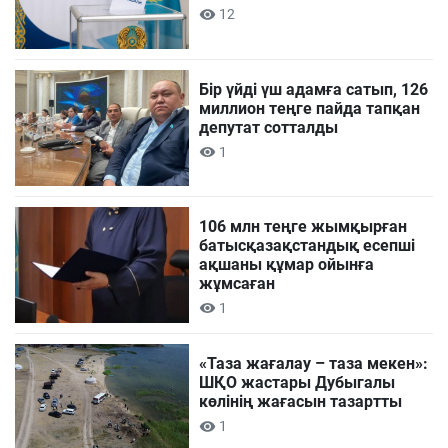
12
Бір үйді үш адамға сатып, 126
миллион теңге пайда тапқан
депутат сотталды
1
106 млн теңге жымқырған
батысқазақстандық есепші
ақшаны құмар ойынға
жұмсаған
1
«Таза жағалау – таза мекен»:
ШҚО жастары Дубыгалы
көлінің жағасын тазартты
1