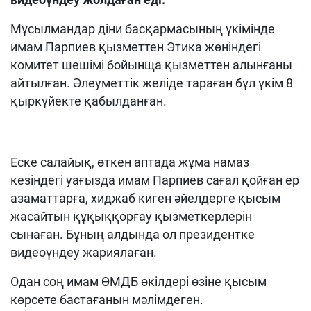
Мұсылмандар діни басқармасының үкімінде
имам Парпиев қызметтен Этика жөніндегі
комитет шешімі бойынща қызметтен алынғаны
айтылған. Әлеуметтік желіде тараған бұл үкім 8
қыркүйекте қабылданған.
Еске салайық, өткен аптада жұма намаз
кезіндегі уағызда имам Парпиев сағал қойған ер
азаматтарға, хиджаб киген әйелдерге қысым
жасайтын құқыққорғау қызметкерлерін
сынаған. Бұның алдында ол президентке
видеоүндеу жариялаған.
Одан соң имам ӨМДБ өкілдері өзіне қысым
көрсете бастағанын мәлімдеген.