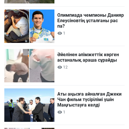
Олимпиада чемпионы Данияр
Елеусіновтің ұсталғаны рас
па?
1
Әйелінен әлімжеттік көрген
астаналық араша сұрайды
12
Аты аңызға айналған Джеки
Чан фильм түсірілімі үшін
Маңғыстауға келді
1