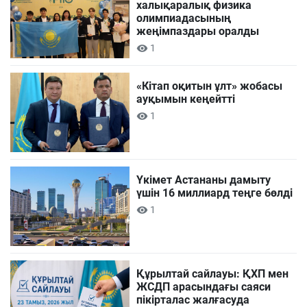
халықаралық физика
олимпиадасының
жеңімпаздары оралды
1
«Кітап оқитын ұлт» жобасы
ауқымын кеңейтті
1
Үкімет Астананы дамыту
үшін 16 миллиард теңге бөлді
1
Құрылтай сайлауы: ҚХП мен
ЖСДП арасындағы саяси
пікірталас жалғасуда