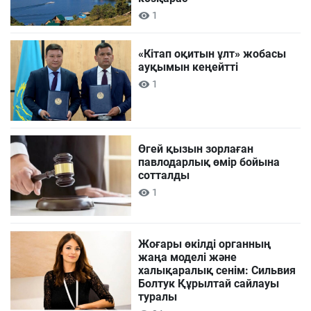
1
«Кітап оқитын ұлт» жобасы
ауқымын кеңейтті
1
Өгей қызын зорлаған
павлодарлық өмір бойына
сотталды
1
Жоғары өкілді органның
жаңа моделі және
халықаралық сенім: Сильвия
Болтук Құрылтай сайлауы
туралы