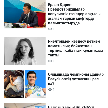
Ерлан Қарин:
Псевдотарихшылар
популистік тәсілдер арқылы
жалған тарихи мифтерді
қалыптастыруда
1
Риелтормен кездесу кеткен
алматылық бойжеткен
төртінші қабаттан құлап қаза
тапты
1
Олимпиада чемпионы Данияр
Елеусіновтің ұсталғаны рас
па?
1
Балқаштағы «BALKHASH