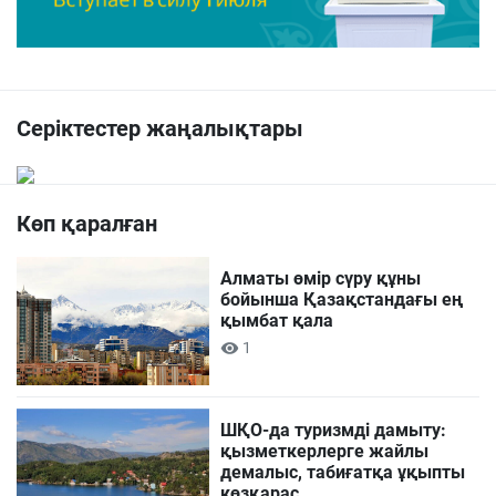
Серіктестер жаңалықтары
Көп қаралған
Алматы өмір сүру құны
бойынша Қазақстандағы ең
қымбат қала
1
ШҚО-да туризмді дамыту:
қызметкерлерге жайлы
демалыс, табиғатқа ұқыпты
көзқарас