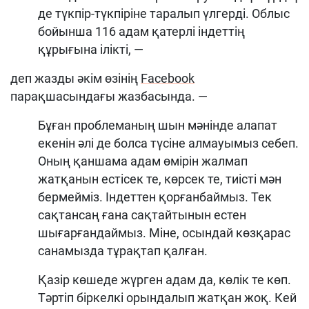
де түкпір-түкпіріне таралып үлгерді. Облыс
бойынша 116 адам қатерлі індеттің
құрығына ілікті, —
деп жазды әкім өзінің
Facebook
парақшасындағы жазбасында. —
Бұған проблеманың шын мәнінде алапат
екенін әлі де болса түсіне алмауымыз себеп.
Оның қаншама адам өмірін жалмап
жатқанын естісек те, көрсек те, тиісті мән
бермейміз. Індеттен қорғанбаймыз. Тек
сақтансаң ғана сақтайтынын естен
шығарғандаймыз. Міне, осындай көзқарас
санамызда тұрақтап қалған.
Қазір көшеде жүрген адам да, көлік те көп.
Тәртіп біркелкі орындалып жатқан жоқ. Кей