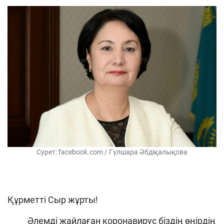
Сурет: facebook.com / Гүлшара Әбдіқалықова
Құрметті Сыр жұрты!
Әлемді жайлаған коронавирус біздің өңірдің