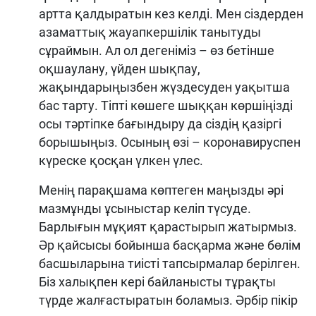
артта қалдыратын кез келді. Мен сіздерден
азаматтық жауапкершілік танытуды
сұраймын. Ал ол дегеніміз – өз бетінше
оқшаулану, үйден шықпау,
жақындарыңызбен жүздесуден уақытша
бас тарту. Тіпті көшеге шыққан көршіңізді
осы тәртіпке бағындыру да сіздің қазіргі
борышыңыз. Осының өзі – коронавируспен
күреске қосқан үлкен үлес.
Менің парақшама көптеген маңызды әрі
мазмұнды ұсыныстар келіп түсуде.
Барлығын мұқият қарастырып жатырмыз.
Әр қайсысы бойынша басқарма және бөлім
басшыларына тиісті тапсырмалар берілген.
Біз халықпен кері байланысты тұрақты
түрде жалғастыратын боламыз. Әрбір пікір