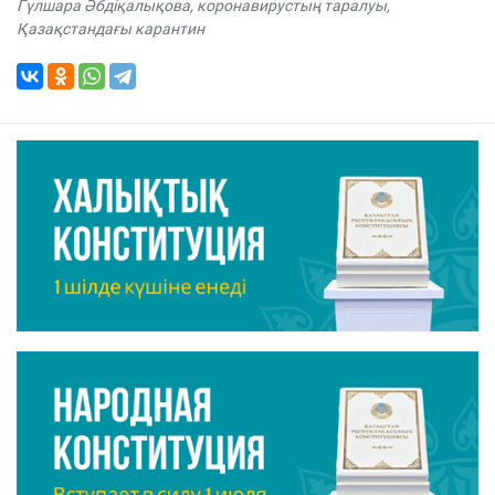
Гүлшара Әбдіқалықова
,
коронавирустың таралуы
,
Қазақстандағы карантин