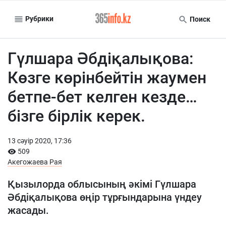
Рубрики
Поиск
Гүлшара Әбдіқалықова:
Көзге көрінбейтін жаумен
бетпе-бет келген кезде…
бізге бірлік керек.
13 сәуiр 2020, 17:36
509
Акегожаева Рая
Қызылорда облысының әкімі Гүлшара
Әбдіқалықова өңір тұрғындарына үндеу
жасады.