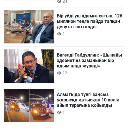
24
Бір үйді үш адамға сатып, 126
миллион теңге пайда тапқан
депутат сотталды
1
Бигелді Ғабдуллин: «Шынайы
әдебиет өз заманынан бір
адым алда жүреді»
12
Алматыда түнгі заңсыз
жарысқа қатысқан 10 көлік
айып тұрағына қойылды
1