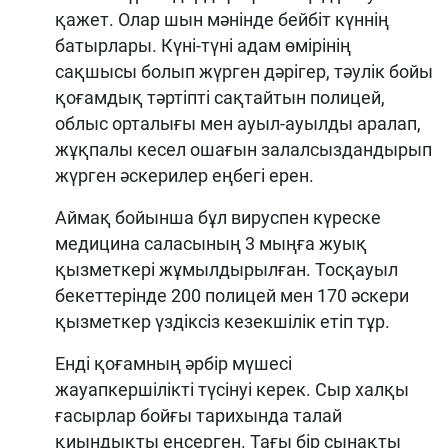
қажет. Олар шын мәнінде бейбіт күннің
батырлары. Күні-түні адам өмірінің
сақшысы болып жүрген дәрігер, тәулік бойы
қоғамдық тәртіпті сақтайтын полицей,
облыс орталығы мен ауыл-ауылды аралап,
жұқпалы кесел ошағын залалсыздандырып
жүрген әскерилер еңбегі ерен.
Аймақ бойынша бұл вируспен күреске
медицина саласының 3 мыңға жуық
қызметкері жұмылдырылған. Тосқауыл
бекеттерінде 200 полицей мен 170 әскери
қызметкер үздіксіз кезекшілік етіп тұр.
Енді қоғамның әрбір мүшесі
жауапкершілікті түсінуі керек. Сыр халқы
ғасырлар бойғы тарихында талай
қиындықты еңсерген. Тағы бір сынақты