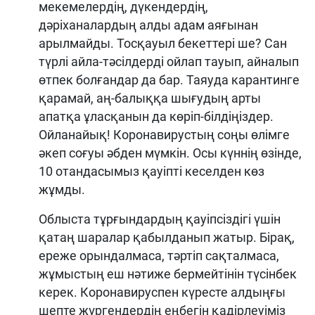
мекемелердің, дүкендердің,
дәріханалардың алды адам аяғынан
арылмайды. Тосқауыл бекеттері ше? Сан
түрлі айла-тәсілдерді ойлап тауып, айналып
өтпек болғандар да бар. Таяуда карантинге
қарамай, аң-балыққа шығудың арты
апатқа ұласқанын да көріп-білдіңіздер.
Ойланайық! Коронавирустың соңы өлімге
әкеп соғуы әбден мүмкін. Осы күннің өзінде,
10 отандасымыз қауіпті кеселден көз
жұмды.
Облыста тұрғындардың қауіпсіздігі үшін
қатаң шаралар қабылданып жатыр. Бірақ,
ереже орындалмаса, тәртіп сақталмаса,
жұмыстың еш нәтиже бермейтінін түсінбек
керек. Коронавируспен күресте алдыңғы
шепте жүргендердің еңбегін қадірлеуіміз