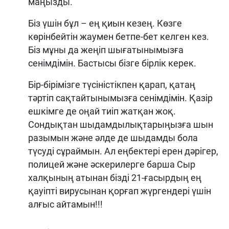
маңызды.
Біз үшін бұл – ең қиын кезең. Көзге
көрінбейтін жаумен бетпе-бет келген кез.
Біз мұны да жеңіп шығатынымызға
сенімдімін. Бастысы бізге бірлік керек.
Бір-бірімізге түсіністікпен қарап, қатаң
тәртіп сақтайтынымызға сенімдімін. Қазір
ешкімге де оңай тиіп жатқан жоқ.
Сондықтан шыдамдылықтарыңызға шын
разымын және әлде де шыдамды бола
түсуді сұраймын. Ал еңбектері ерен дәрігер,
полицей және әскерилерге барша Сыр
халқының атынан бізді 21-ғасырдың ең
қауіпті вирусынан қорғап жүргендері үшін
алғыс айтамын!!!