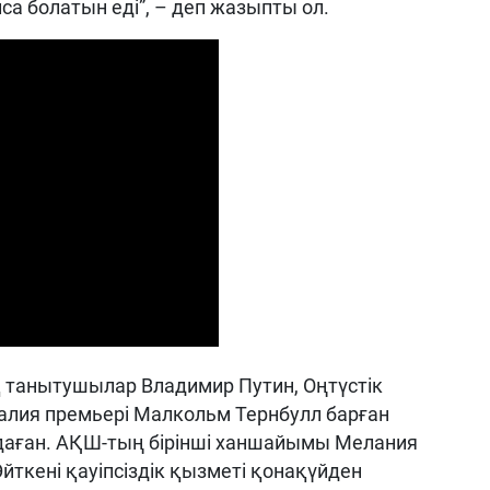
а болатын еді”, – деп жазыпты ол.
 танытушылар Владимир Путин, Оңтүстік
лия премьері Малкольм Тернбулл барған
даған. АҚШ-тың бірінші ханшайымы Мелания
йткені қауіпсіздік қызметі қонақүйден