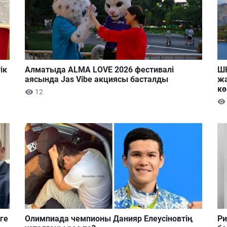
ік
Алматыда ALMA LOVE 2026 фестивалі
ШҚ
аясында Jas Vibe акциясы басталды
жа
кө
12
ге
Олимпиада чемпионы Данияр Елеусіновтің
Ри