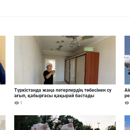
Түркістанда жаңа пәтерлердің төбесінен су
Ai
ағып, қабырғасы қақырай бастады
ре
1