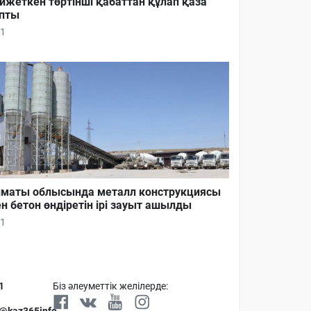
йжеткен төртінші қабаттан құлап қаза
пты
1
маты облысында металл конструкциясы
н бетон өндіретін ірі зауыт ашылды
1
1
Біз әлеуметтік желілерде:
 @kaz365info