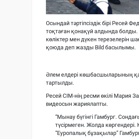
Осындай тәртіпсіздік бірі Ресей 
тоқтаған қонақүй алдында болды.
көліктер мен дүкен терезелерін ш
қоюда деп жазды Bild басылымы.
Әлем елдері көшбасшыларының қауі
тартылды.
Ресей СІМ-нің ресми өкілі Мария За
видеосын жариялапты.
“Мынау бүгінгі Гамбург. Сонда
түсірмеген. Жолда көргендері
“Еуропалық бұзақылар” Гамбур