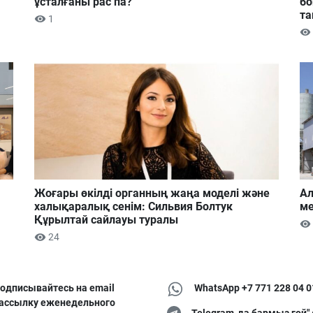
ұсталғаны рас па?
бо
та
1
Жоғары өкілді органның жаңа моделі және
Ал
халықаралық сенім: Сильвия Болтук
ме
Құрылтай сайлауы туралы
24
одписывайтесь на email
WhatsApp +7 771 228 04 0
ассылку еженедельного
Telegram-да бармыз ғой"