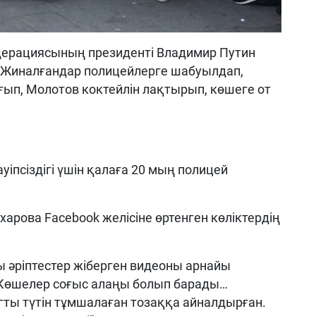
Федерациясының президенті Владимир Путин
 Жиналғандар полицейлерге шабуылдап,
ағып, Молотов коктейлін лақтырып, көшеге от
псіздігі үшін қалаға 20 мың полицей
харова Facebook желісіне өртенген көліктердің
ғы әріптестер жіберген видеоны арнайы
. Көшелер соғыс алаңы болып барады…
гты түтін тұмшалаған тозаққа айналдырған.