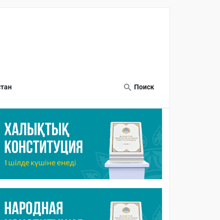
тан
Поиск