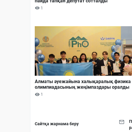
пайда тапқан депутат сотталды
1
Алматы әуежайына халықаралық физика
олимпиадасының жеңімпаздары оралды
1
П
Сайтқа жарнама беру
р