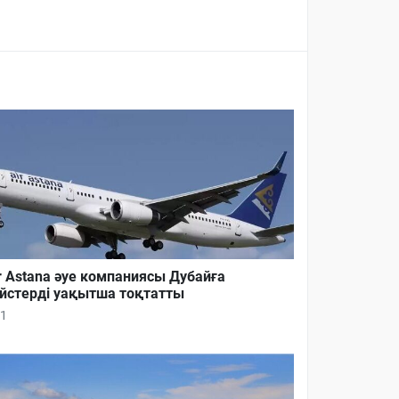
r Astana әуе компаниясы Дубайға
йстерді уақытша тоқтатты
1