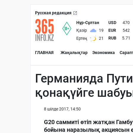
Русская редакция
Нұр-Сұлтан
USD
470
EUR
542
Қазір
19
RUB
5.71
Ертең
21
ГЛАВНАЯ
Жаңалықтар
Экономика
Сарап
Германияда Пути
қонақүйге шабуы
8 шiлде 2017, 14:50
G20 саммиті өтіп жатқан Гамбу
бойына наразылық акциясын өтк