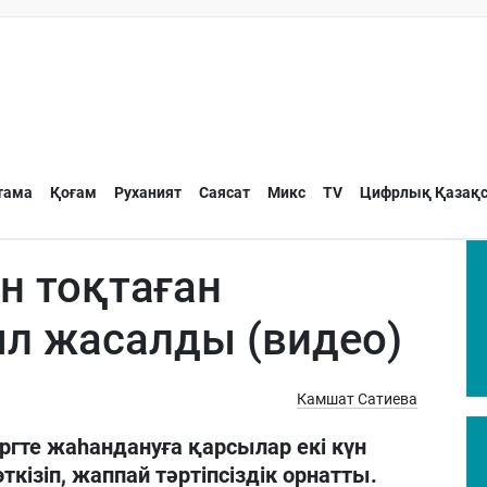
тама
Қоғам
Руханият
Саясат
Микс
TV
Цифрлық Қазақс
н тоқтаған
л жасалды (видео)
Камшат Сатиева
ргте жаһандануға қарсылар екі күн
ізіп, жаппай тәртіпсіздік орнатты.