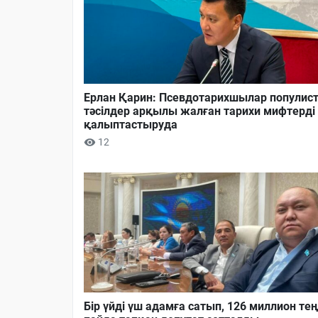
Ерлан Қарин: Псевдотарихшылар популист
тәсілдер арқылы жалған тарихи мифтерді
қалыптастыруда
12
Бір үйді үш адамға сатып, 126 миллион тең