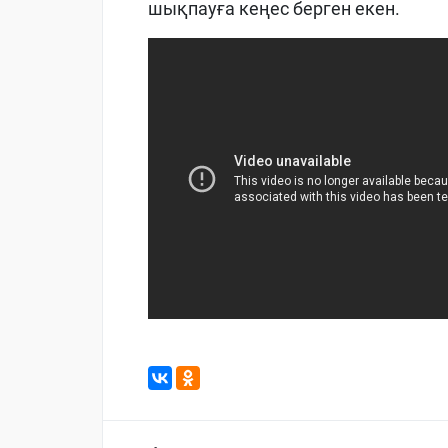
шықпауға кеңес берген екен.