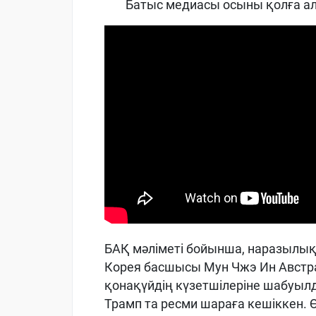
Батыс медиасы осыны қолға алс
БАҚ мәліметі бойынша, наразылық
Корея басшысы Мун Чжэ Ин Австра
қонақүйдің күзетшілеріне шабуыл
Трамп та ресми шараға кешіккен. Ө