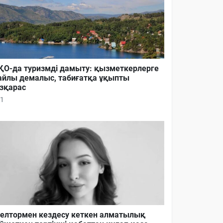
О-да туризмді дамыту: қызметкерлерге
йлы демалыс, табиғатқа ұқыпты
зқарас
1
елтормен кездесу кеткен алматылық