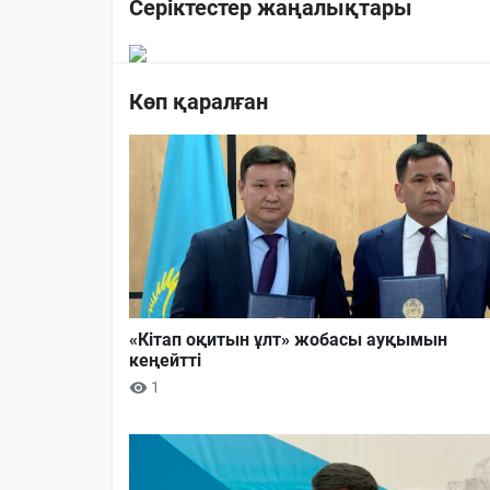
Серіктестер жаңалықтары
Көп қаралған
«Кітап оқитын ұлт» жобасы ауқымын
кеңейтті
1