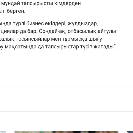
ры мұндай тапсырысты кімдерден
п берген.
нда түрлі бизнес өкілдері, жұлдыздар,
ациялар да бар. Сондай-ақ, отбасылық айтулы
калық тосынсыйлар мен тұрмысқа шығу
 мақсатында да тапсырыстар түсіп жатады”,