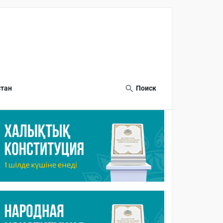
тан
Поиск