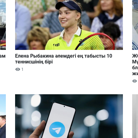
дам
Елена Рыбакина әлемдегі ең табысты 10
ЖС
теннисшінің бірі
Мү
бл
1
ж