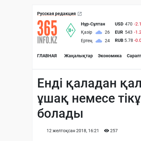
Русская редакция
Нұр-Сұлтан
USD
470
-2.
EUR
543
-1.
Қазір
26
RUB
5.78
-0.
Ертең
24
ГЛАВНАЯ
Жаңалықтар
Экономика
Сарап
Енді қаладан қал
ұшақ немесе ті
болады
12 желтоқсан 2018, 16:21
257