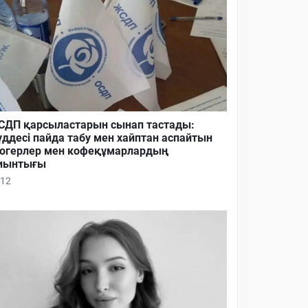
ДП қарсыластарын сынап тастады:
ддесі пайда табу мен хайптан аспайтын
огерлер мен кофеқұмарлардың
иынтығы
12