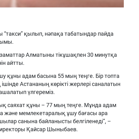
ты “такси” қылып, нәпақа табатындар пайда
лымы.
азаматтар Алматыны тікұшақпен 30 минутқа
ін айтты.
шу құны адам басына 55 мың теңге. Бір топта
 ішінде Астананың көрікті жерлері саналатын
ашалатып үлгереміз.
қ саяхат құны – 77 мың теңге. Мұнда адам
ла және мемлекетаралық ұшу бағасы ара
ылар санына байланысты белгіленеді”, –
директоры Қайсар Шыныбаев.