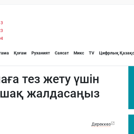
13
23
04
тама
Қоғам
Руханият
Саясат
Микс
TV
Цифрлық Қазақс
аға тез жету үшін
кұшақ жалдасаңыз
Дереккөз