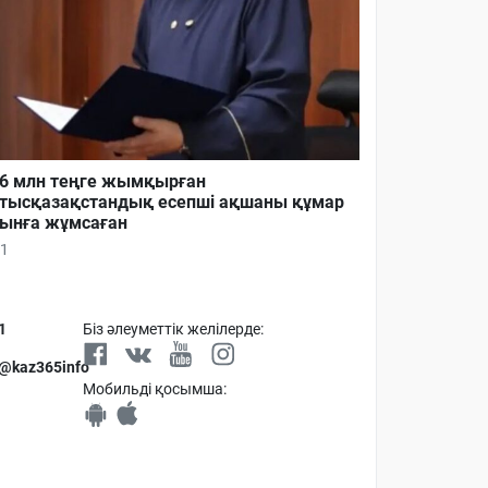
6 млн теңге жымқырған
тысқазақстандық есепші ақшаны құмар
ынға жұмсаған
1
1
Біз әлеуметтік желілерде:
 @kaz365info
Мобильді қосымша: