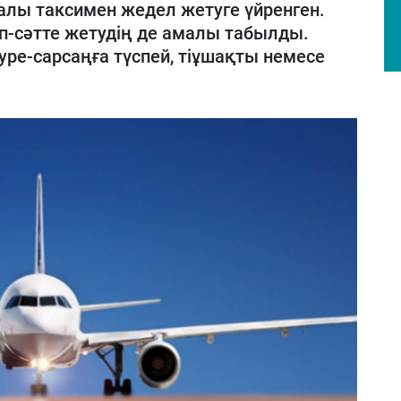
алы таксимен жедел жетуге үйренген.
әп-сәтте жетудің де амалы табылды.
уре-сарсаңға түспей, тіұшақты немесе