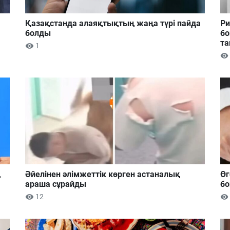
Қазақстанда алаяқтықтың жаңа түрі пайда
Ри
болды
бо
та
1
ң
Әйелінен әлімжеттік көрген астаналық
Өг
араша сұрайды
бо
12