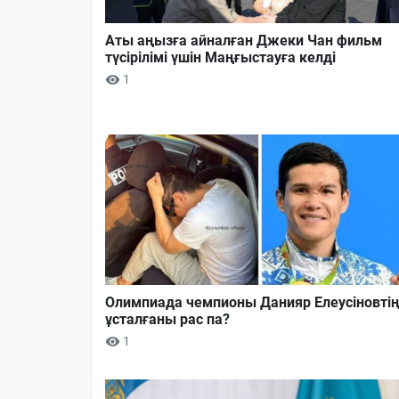
Аты аңызға айналған Джеки Чан фильм
түсірілімі үшін Маңғыстауға келді
1
Олимпиада чемпионы Данияр Елеусіновті
ұсталғаны рас па?
1