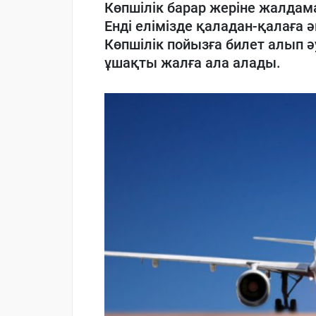
Көпшілік барар жеріне жалдам
Енді елімізде қаладан-қалаға 
Көпшілік пойызға билет алып ә
ұшақты жалға ала алады.