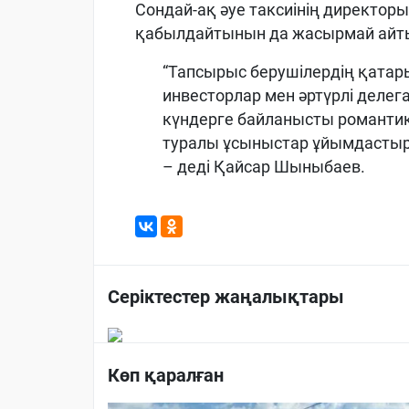
Сондай-ақ әуе таксиінің директо
қабылдайтынын да жасырмай айты
“Тапсырыс берушілердің қатары
инвесторлар мен әртүрлі делег
күндерге байланысты романти
туралы ұсыныстар ұйымдастыру
– деді Қайсар Шыныбаев.
Серіктестер жаңалықтары
Көп қаралған