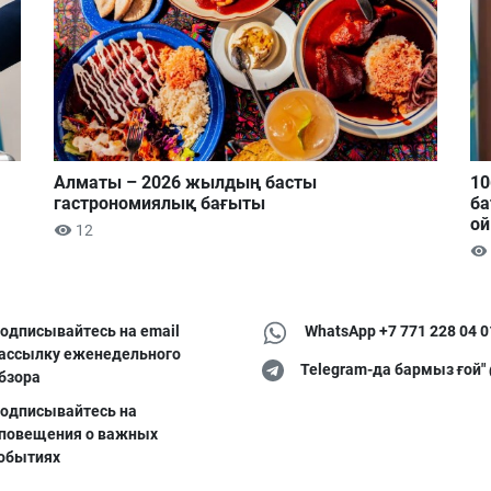
Алматы – 2026 жылдың басты
10
гастрономиялық бағыты
ба
ой
12
одписывайтесь на email
WhatsApp +7 771 228 04 0
ассылку еженедельного
Telegram-да бармыз ғой"
бзора
одписывайтесь на
повещения о важных
обытиях