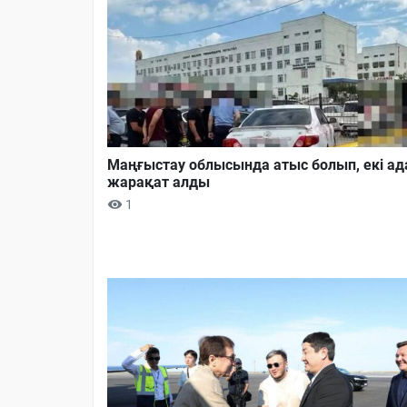
Маңғыстау облысында атыс болып, екі а
жарақат алды
1