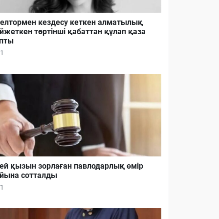
елтормен кездесу кеткен алматылық
йжеткен төртінші қабаттан құлап қаза
пты
1
ей қызын зорлаған павлодарлық өмір
йына сотталды
1