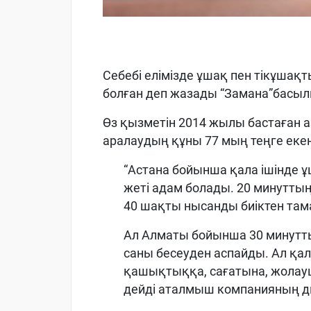
Себебі елімізде ұшақ пен тікұшақ
болған деп жазады “Замана”басы
Өз қызметін 2014 жылы бастаған 
аралаудың құны 77 мың теңге екен
“Астана бойынша қала ішінде ұ
жеті адам болады. 20 минуттың
40 шақты нысанды биіктен там
Ал Алматы бойынша 30 минутты
саны бесеуден аспайды. Ал қа
қашықтыққа, сағатына, жолауш
дейді аталмыш компанияның 