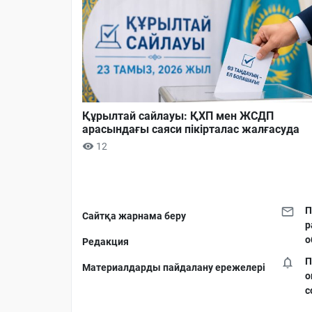
Құрылтай сайлауы: ҚХП мен ЖСДП
арасындағы саяси пікірталас жалғасуда
12
П
Сайтқа жарнама беру
р
о
Редакция
П
Материалдарды пайдалану ережелері
о
с