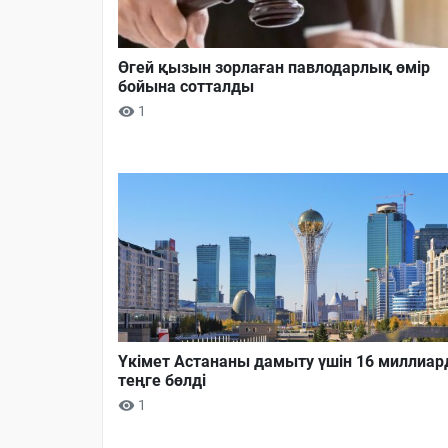
Өгей қызын зорлаған павлодарлық өмір
бойына сотталды
1
Үкімет Астананы дамыту үшін 16 миллиар
теңге бөлді
1