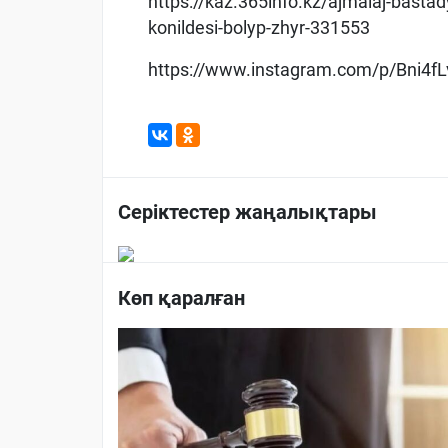
https://kaz.365info.kz/ajmalaj-bastad
konildesi-bolyp-zhyr-331553
https://www.instagram.com/p/Bni4f
Серіктестер жаңалықтары
Көп қаралған