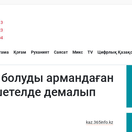
13
23
04
тама
Қоғам
Руханият
Саясат
Микс
TV
Цифрлық Қазақс
 болуды армандаған
шетелде демалып
kaz.365info.kz