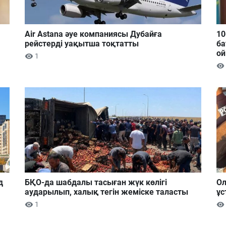
Air Astana әуе компаниясы Дубайға
10
рейстерді уақытша тоқтатты
ба
ой
1
д
БҚО-да шабдалы тасыған жүк көлігі
Ол
аударылып, халық тегін жеміске таласты
ұс
1