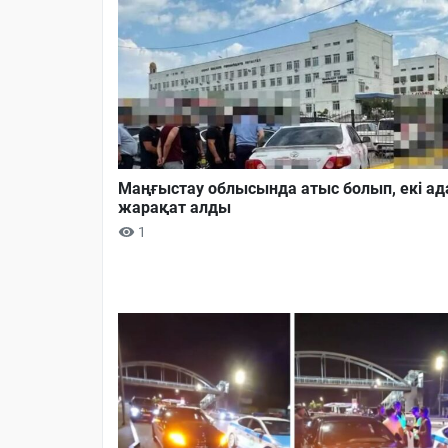
Маңғыстау облысында атыс болып, екі а
жарақат алды
1