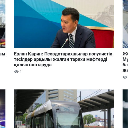
дам
Ерлан Қарин: Псевдотарихшылар популистік
ЖС
тәсілдер арқылы жалған тарихи мифтерді
Мү
қалыптастыруда
бл
ж
1