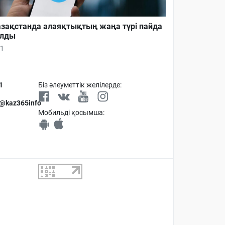
зақстанда алаяқтықтың жаңа түрі пайда
олды
1
1
Біз әлеуметтік желілерде:
 @kaz365info
Мобильді қосымша: