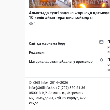
Алматыда түнгі заңсыз жарысқа қатысқа
10 көлік айып тұрағына қойылды
1
П
Сайтқа жарнама беру
р
о
Редакция
П
Материалдарды пайдалану ережелері
о
с
© «365 Info», 2014–2026
info@365info.kz
, +7 (727) 350-61-36
050013, ҚР, Алматы қ., «Керемет»
ықшамауданы, 7 үй, 39 корпус, 472
кеңсе