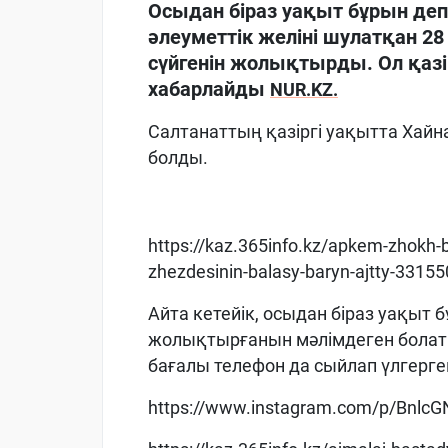
Осыдан біраз уақыт бұрын деп
әлеуметтік желіні шулатқан 28 
сүйгенін жолықтырды. Ол қазі
хабарлайды
NUR.KZ.
Салтанаттың қазіргі уақытта Хайн
болды.
https://kaz.365info.kz/apkem-zhokh
zhezdesinin-balasy-baryn-ajtty-33155
Айта кетейік, осыдан біраз уақыт 
жолықтырғанын мәлімдеген болат
бағалы телефон да сыйлап үлгерге
https://www.instagram.com/p/Bnlc