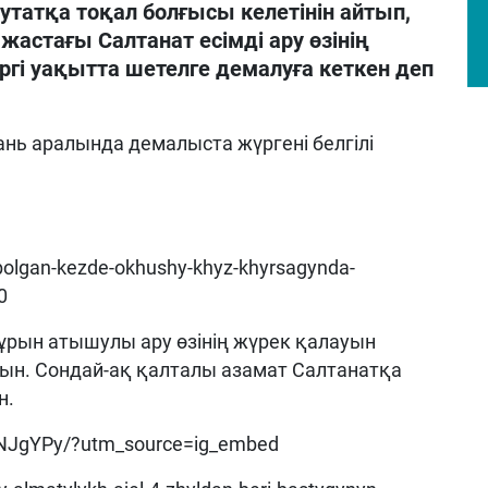
утатқа тоқал болғысы келетінін айтып,
жастағы Салтанат есімді ару өзінің
ргі уақытта шетелге демалуға кеткен деп
ань аралында демалыста жүргені белгілі
-bolgan-kezde-okhushy-khyz-khyrsagynda-
0
бұрын атышулы ару өзінің жүрек қалауын
ын. Сондай-ақ қалталы азамат Салтанатқа
н.
GNJgYPy/?utm_source=ig_embed