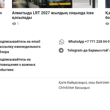
н
Алматыда LRT 2027 жылдың соңында іске
Қа
қосылады
б
1
одписывайтесь на email
WhatsApp +7 771 228 04 0
ассылку еженедельного
Telegram-да бармыз ғой"
бзора
одписывайтесь на
повещения о важных
обытиях
Қате байқасаңыз, оны белгілеп
Ctrl+Enter басыңыз