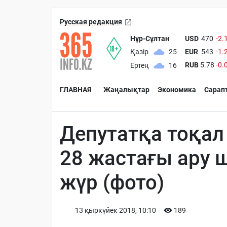
Русская редакция
Нұр-Сұлтан
USD
470
-2.
EUR
543
-1.
Қазір
25
RUB
5.78
-0.
Ертең
16
ГЛАВНАЯ
Жаңалықтар
Экономика
Сарап
Депутатқа тоқал
28 жастағы ару 
жүр (фото)
13 қыркүйек 2018, 10:10
189