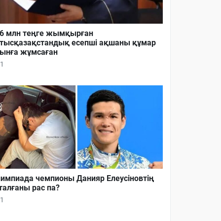
6 млн теңге жымқырған
тысқазақстандық есепші ақшаны құмар
ынға жұмсаған
1
импиада чемпионы Данияр Елеусіновтің
талғаны рас па?
1