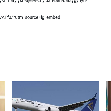
y-almatylykh-ajel-4-zhyldan-beri-bastygynyn-
LvATf0/?utm_source=ig_embed