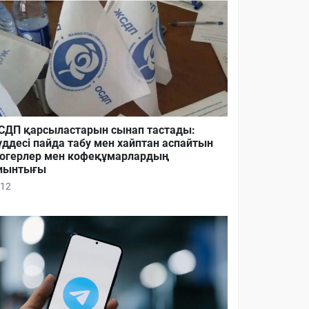
ДП қарсыластарын сынап тастады:
ддесі пайда табу мен хайптан аспайтын
огерлер мен кофеқұмарлардың
иынтығы
12