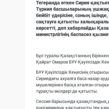
Тегеранда өткен Сирия қақтығ
Түркия басшыларының үшжақты
бейбіт үдерісіне, соның ішінде,
сақтауға қатысты халықаралық 
көрсетті, деп хабарлайды Қаз
министрлігінің баспасөз қызме
Бұл туралы Қазақстанның Бірікке
Қайрат Омаров БҰҰ Қауіпсіздік Ке
БҰҰ Қауіпсіздік Кеңесінің отырыс
Сириядағы ахуалға баса назар а
мүшелерінен басқа аталған отыр
тұрақты өкілдері де қатысты.
Сессия барысында қазақстандық 
ішкісириялық қақтығысты тек қана