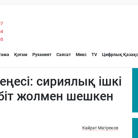
37
64
05
тама
Қоғам
Руханият
Саясат
Микс
TV
Цифрлық Қазақс
Кеңесі: сириялық ішкі
біт жолмен шешкен
Кайрат Матреков