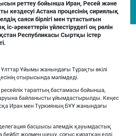
ысын реттеу бойынша Иран, Ресей және
 кездесуі Астана процесінің сириялық
 елдің саяси бірлігі мен тұтастығын
іс-әрекеттерін үйлестірудегі оң рөлін
ақстан Республикасы Сыртқы істер
ті.
н Ұлттар Ұйымы жанындағы Тұрақты өкілі
ңесінің отырысында мәлімдеді.
ы ресейлік тараптың бастамасы бойынша,
ударуына байланысты ұйымдастырылды. Кеңес
ысқа Иран мен Түркияның БҰҰ жанындағы
делегация басшысы әлемдік қауымдастық
 бейбіт жолмен шешу, соғыс қиратқан елді