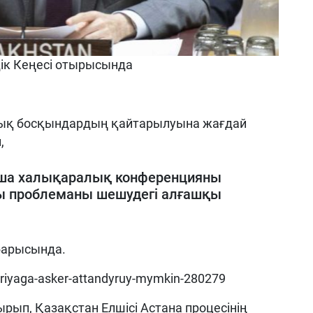
дік Кеңесі отырысында
ялық босқындардың қайтарылуына жағдай
,
ша халықаралық конференцияны
ы проблеманы шешудегі алғашқы
барысында.
siriyaga-asker-attandyruy-mymkin-280279
рып, Қазақстан Елшісі Астана процесінің