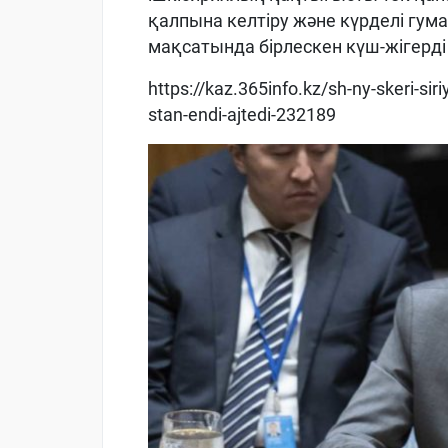
қалпына келтіру және күрделі гу
мақсатында бірлескен күш-жігерді 
https://kaz.365info.kz/sh-ny-skeri-sir
stan-endi-ajtedi-232189