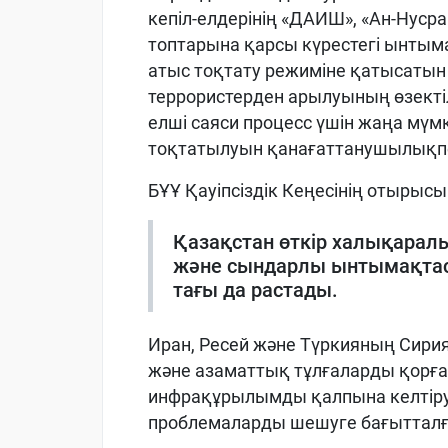
кепіл-елдерінің «ДАИШ», «Ан-Нуср
топтарына қарсы күрестегі ынты
атыс тоқтату режиміне қатысаты
террористерден арылуының өзектіл
елші саяси процесс үшін жаңа мүм
тоқтатылуын қанағаттанушылықпен
БҰҰ Қауіпсіздік Кеңесінің отырыс
Қазақстан өткір халықаралы
және сындарлы ынтымақтаст
тағы да растады.
Иран, Ресей және Түркияның Сир
және азаматтық тұлғаларды қорғау
инфрақұрылымды қалпына келтіруг
проблемаларды шешуге бағытталған