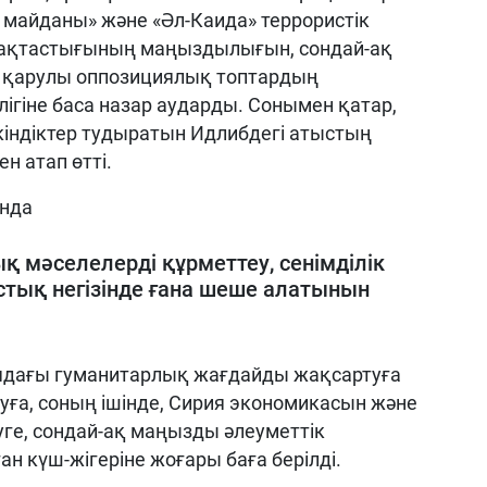
а майданы» және «Әл-Каида» террористік
мақтастығының маңыздылығын, сондай-ақ
н қарулы оппозициялық топтардың
ігіне баса назар аударды. Сонымен қатар,
кіндіктер тудыратын Идлибдегі атыстың
 атап өтті.
ында
қ мәселелерді құрметтеу, сенімділік
ық негізінде ғана шеше алатынын
иядағы гуманитарлық жағдайды жақсартуға
ға, соның ішінде, Сирия экономикасын және
е, сондай-ақ маңызды әлеуметтік
 күш-жігеріне жоғары баға берілді.