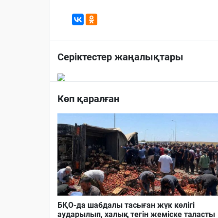
Серіктестер жаңалықтары
Көп қаралған
БҚО-да шабдалы тасыған жүк көлігі
аударылып, халық тегін жеміске таласты