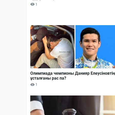
1
Олимпиада чемпионы Данияр Елеусіновті
ұсталғаны рас па?
1