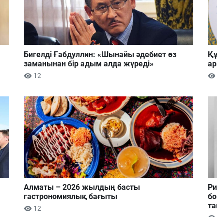
Бигелді Ғабдуллин: «Шынайы әдебиет өз
Құ
заманынан бір адым алда жүреді»
ар
12
Алматы – 2026 жылдың басты
Ри
гастрономиялық бағыты
бо
та
12