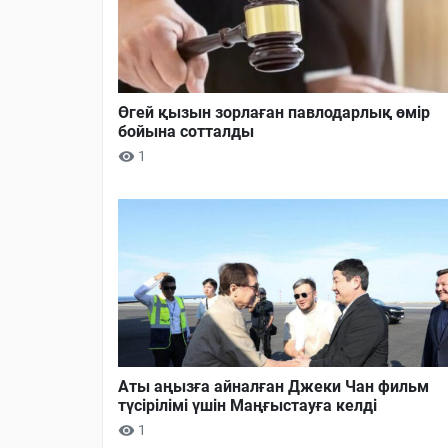
Өгей қызын зорлаған павлодарлық өмір
бойына сотталды
1
Аты аңызға айналған Джеки Чан фильм
түсірілімі үшін Маңғыстауға келді
1