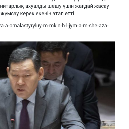
манитарлық ахуалды шешу үшін жағдай жасау
жұмсау керек екенін атап өтті.
iya-a-ornalastyryluy-m-mkin-b-l-jym-a-m-she-aza-