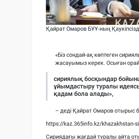
Қайрат Омаров БҰҰ-ның Қаукіпсіз
«Біз сондай-ақ көптеген сири
жасауымыз керек. Осыған орай
сириялық босқындар бойын
ұйымдастыру туралы идеяс
қадам бола алады»,
– деді Қайрат Омаров отырыс 
https://kaz.365info.kz/khazakhstan-
Сириядағы жағдай туралы айта оты