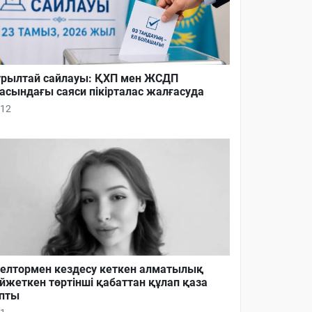
рылтай сайлауы: ҚХП мен ЖСДП
асындағы саяси пікірталас жалғасуда
12
елтормен кездесу кеткен алматылық
йжеткен төртінші қабаттан құлап қаза
пты