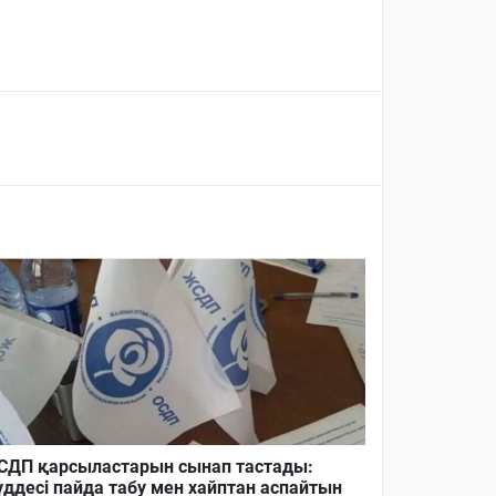
ДП қарсыластарын сынап тастады:
ддесі пайда табу мен хайптан аспайтын