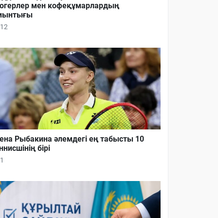
огерлер мен кофеқұмарлардың
иынтығы
12
ена Рыбакина әлемдегі ең табысты 10
ннисшінің бірі
1