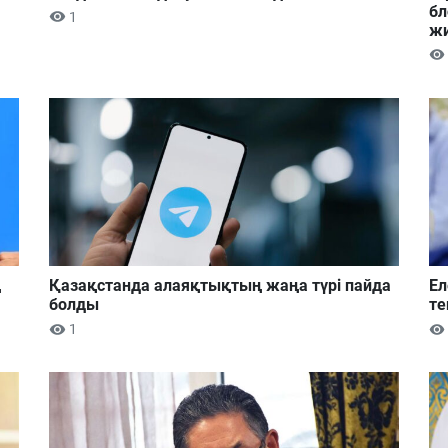
бл
1
ж
ң
Қазақстанда алаяқтықтың жаңа түрі пайда
Ел
болды
те
1