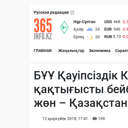
Русская редакция
Нұр-Сұлтан
USD
468
-2.
EUR
540
-2.
Қазір
24
RUB
5.73
-0.
Ертең
20
ГЛАВНАЯ
Жаңалықтар
Экономика
Сарап
БҰҰ Қауіпсіздік 
қақтығысты бей
жөн – Қазақстан
12 қыркүйек 2018, 17:41
199