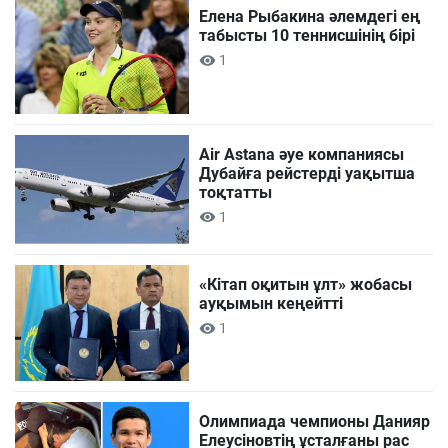
Елена Рыбакина әлемдегі ең
табысты 10 теннисшінің бірі
1
Air Astana әуе компаниясы
Дубайға рейстерді уақытша
тоқтатты
1
«Кітап оқитын ұлт» жобасы
ауқымын кеңейтті
1
Олимпиада чемпионы Данияр
Елеусіновтің ұсталғаны рас