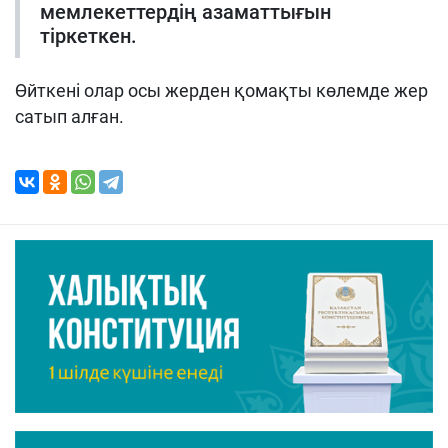
мемлекеттердің азаматтығын
тіркеткен.
Өйткені олар осы жерден қомақты көлемде жер
сатып алған.