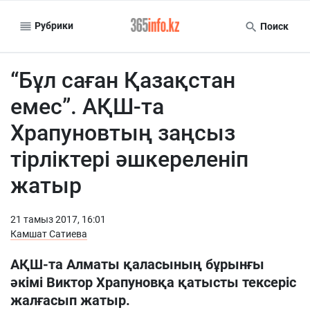
Рубрики
Поиск
“Бұл саған Қазақстан
емес”. АҚШ-та
Храпуновтың заңсыз
тірліктері әшкереленіп
жатыр
21 тамыз 2017, 16:01
Камшат Сатиева
АҚШ-та Алматы қаласының бұрынғы
әкімі Виктор Храпуновқа қатысты тексеріс
жалғасып жатыр.