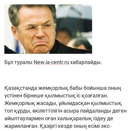
Бұл туралы
New.ia-centr.ru
хабарлайды.
Қазақстанда жемқорлық бабы бойынша оның
үстінен бірнеше қылмыстық іс қозғалған.
Жемқорлық жасады, ұйымдасқан қылмыстық
топ құрды, өкілеттілігін асыра пайдаланды деген
айыптаулармен оған халықаралық іздеу де
жарияланған. Қазіргі кезде оның есімі экс-