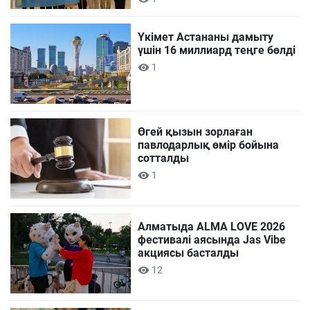
Үкімет Астананы дамыту
үшін 16 миллиард теңге бөлді
1
Өгей қызын зорлаған
павлодарлық өмір бойына
сотталды
1
Алматыда ALMA LOVE 2026
фестивалі аясында Jas Vibe
акциясы басталды
12