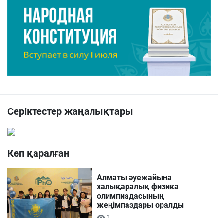
Серіктестер жаңалықтары
Көп қаралған
Алматы әуежайына
халықаралық физика
олимпиадасының
жеңімпаздары оралды
1