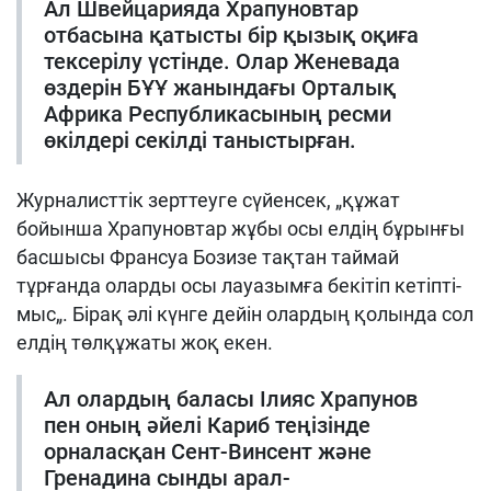
Ал Швейцарияда Храпуновтар
отбасына қатысты бір қызық оқиға
тексерілу үстінде. Олар Женевада
өздерін БҰҰ жанындағы Орталық
Африка Республикасының ресми
өкілдері секілді таныстырған.
Журналисттік зерттеуге сүйенсек, „құжат
бойынша Храпуновтар жұбы осы елдің бұрынғы
басшысы Франсуа Бозизе тақтан таймай
тұрғанда оларды осы лауазымға бекітіп кетіпті-
мыс„. Бірақ әлі күнге дейін олардың қолында сол
елдің төлқұжаты жоқ екен.
Ал олардың баласы Ілияс Храпунов
пен оның әйелі Кариб теңізінде
орналасқан Сент-Винсент және
Гренадина сынды арал-