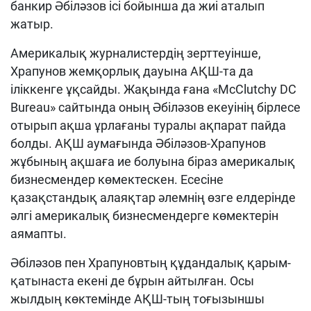
банкир Әбіләзов ісі бойынша да жиі аталып
жатыр.
Америкалық журналистердің зерттеуінше,
Храпунов жемқорлық дауына АҚШ-та да
іліккенге ұқсайды. Жақында ғана «McClutchy DC
Bureau» сайтында оның Әбіләзов екеуінің бірлесе
отырып ақша ұрлағаны туралы ақпарат пайда
болды. АҚШ аумағында Әбіләзов-Храпунов
жұбының ақшаға ие болуына біраз америкалық
бизнесмендер көмектескен. Есесіне
қазақстандық алаяқтар әлемнің өзге елдерінде
әлгі америкалық бизнесмендерге көмектерін
аямапты.
Әбіләзов пен Храпуновтың құдандалық қарым-
қатынаста екені де бұрын айтылған. Осы
жылдың көктемінде АҚШ-тың тоғызыншы