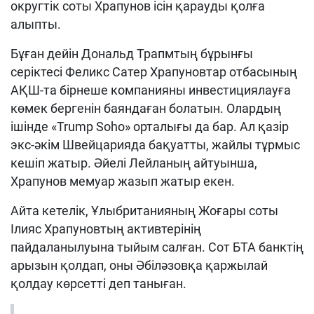
округтік соты Храпунов ісін қарауды қолға
алыпты.
Бұған дейін Дональд Трапмтың бұрынғы
серіктесі Феликс Сатер Храпуновтар отбасының
АҚШ-та бірнеше компанияны инвестициялауға
көмек бергенін баяндаған болатын. Олардың
ішінде «Trump Soho» орталығы да бар. Ал қазір
экс-әкім Швейцарияда бақуатты, жайлы тұрмыс
кешіп жатыр. Әйелі Лейланың айтуынша,
Храпунов мемуар жазып жатыр екен.
Айта кетелік, Ұлыбританияның Жоғары соты
Ілияс Храпуновтың активтерінің
пайдаланылуына тыйым салған. Сот БТА банктің
арызын қолдап, оны Әбіләзовқа қаржылай
қолдау көрсетті деп таныған.