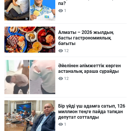
па?
1
Алматы – 2026 жылдың
басты гастрономиялық
бағыты
12
Әйелінен әлімжеттік көрген
астаналық араша сұрайды
12
Бір үйді үш адамға сатып, 126
миллион теңге пайда тапқан
депутат сотталды
1