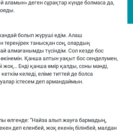
тей аламын» деген сұрақтар күнде болмаса да,
қояды.
жандай болып жүруші едім. Алаш
 тереңірек танысқан соң, олардың
сай алмағанымды түсіндім. Сол кезде бос
 өкінемін. Қанша алтын уақыт бос сенделумен,
бі жоқ… Енді қанша өмір қалды, соны мәнді,
кеткім келеді, еліме титтей де болса
аруалар істесем деп армандаймын.
лы өлгенде: “Найза алып жауға бармадың,
кен деп еленбей, жоқ екенің білінбей, малдан