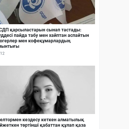
ДП қарсыластарын сынап тастады:
ддесі пайда табу мен хайптан аспайтын
огерлер мен кофеқұмарлардың
иынтығы
12
елтормен кездесу кеткен алматылық
йжеткен төртінші қабаттан құлап қаза