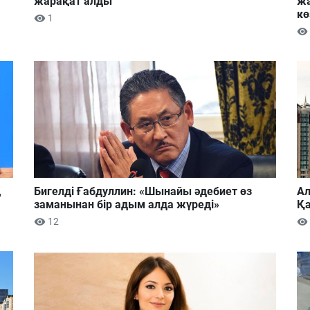
жарақат алды
жа
кө
1
ң
Бигелді Ғабдуллин: «Шынайы әдебиет өз
Ал
заманынан бір адым алда жүреді»
Қа
12