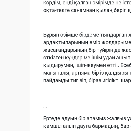
көрдім, енді қалған өмірімде не іс
оқта-текте санамнан қылаң беріп 
…
Бұрын өзімше бірдеме тындарған 
ардақтыларының өмір жолдарымен
жасағандарының бір түйірін де жа
өткізген күндеріме ішім удай ашып
қыдырумен, ішіп-жеумен өтті.. Есе
мағыналы, артыма бір із қалдырып 
пайдамды тигізіп, біраз игілікті ш
…
Ертеде адуын бір апамыз жалғыз ұ
қамшы алып дауға бармадың, бар е