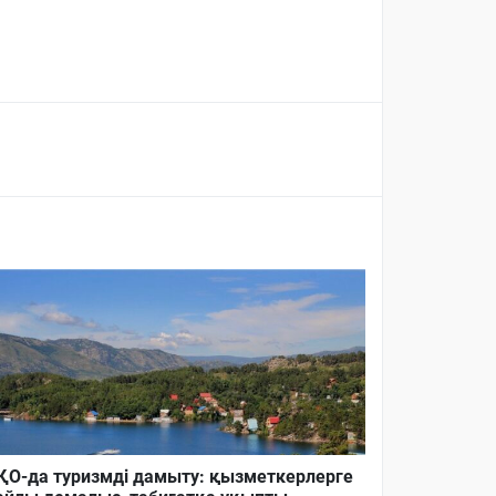
О-да туризмді дамыту: қызметкерлерге