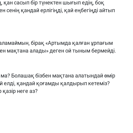
, қан сасып бір түнектен шығып едің, боқ
ен сенің қандай ерлігіңді, қай еңбегіңді айтып
аламаймын, бірақ «Артымда қалған ұрпағым
ммен мақтана алады» деген ой тыным бермейді.
 ма? Болашақ бізбен мақтана алатындай өмір
й елді, қандай қоғамды қалдырып кетеміз?
қазір неге аз?