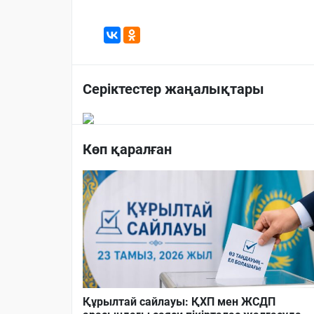
Серіктестер жаңалықтары
Көп қаралған
Құрылтай сайлауы: ҚХП мен ЖСДП