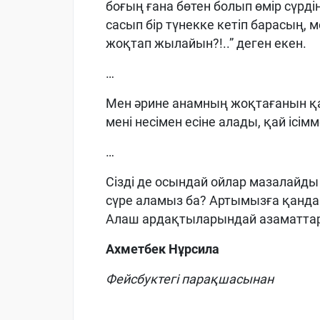
боғың ғана бөтен болып өмір сүрдің
сасып бір түнекке кетіп барасың, м
жоқтап жылайын?!..” деген екен.
…
Мен әрине анамның жоқтағанын қ
мені несімен есіне алады, қай ісі
…
Сізді де осындай ойлар мазалайды
сүре аламыз ба? Артымызға қанда
Алаш ардақтыларындай азаматтар 
Ахметбек Нұрсила
Фейсбуктегі парақшасынан