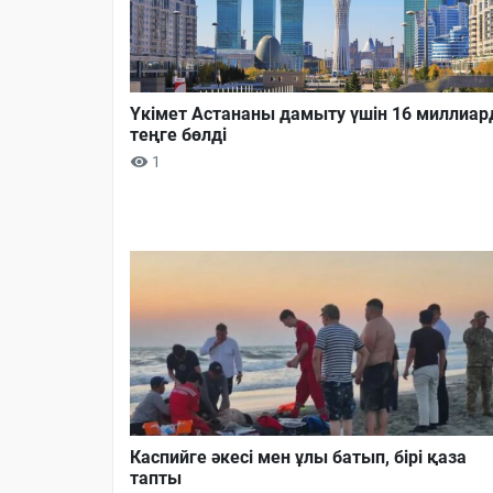
Үкімет Астананы дамыту үшін 16 миллиар
теңге бөлді
1
Каспийге әкесі мен ұлы батып, бірі қаза
тапты