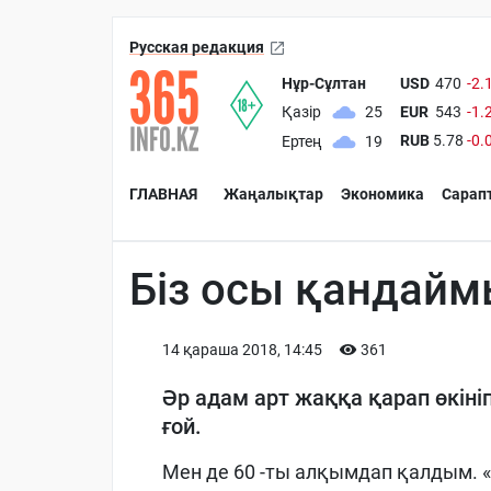
Русская редакция
Нұр-Сұлтан
USD
470
-2.
EUR
543
-1.
Қазір
25
RUB
5.78
-0.
Ертең
19
ГЛАВНАЯ
Жаңалықтар
Экономика
Сарап
Біз осы қандайм
14 қараша 2018, 14:45
361
Әр адам арт жаққа қарап өкініп
ғой.
Мен де 60 -ты алқымдап қалдым. «Ос