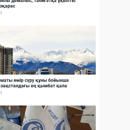
йлы демалыс, табиғатқа ұқыпты
зқарас
1
маты өмір сүру құны бойынша
зақстандағы ең қымбат қала
1