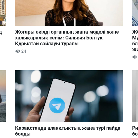
д
Жоғары өкілді органның жаңа моделі және
ЖС
халықаралық сенім: Сильвия Болтук
Мү
Құрылтай сайлауы туралы
бл
ж
24
Қазақстанда алаяқтықтың жаңа түрі пайда
Ри
болды
бо