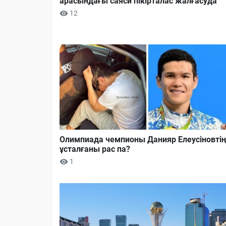
арасындағы саяси пікірталас жалғасуда
12
Олимпиада чемпионы Данияр Елеусіновті
ұсталғаны рас па?
1