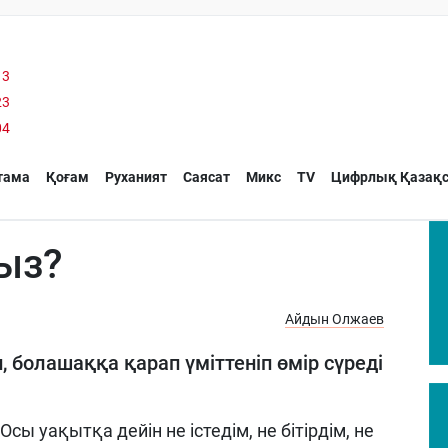
13
23
04
тама
Қоғам
Руханият
Саясат
Микс
TV
Цифрлық Қазақс
ыз?
Айдын Олжаев
, болашаққа қарап үміттеніп өмір сүреді
ы уақытқа дейін не істедім, не бітірдім, не