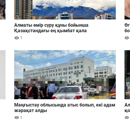
Алматы өмір сүру құны бойынша
Өг
Қазақстандағы ең қымбат қала
бо
1
Маңғыстау облысында атыс болып, екі адам
Ал
жарақат алды
қ
1