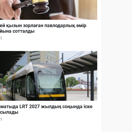
ей қызын зорлаған павлодарлық өмір
йына сотталды
1
матыда LRT 2027 жылдың соңында іске
осылады
1