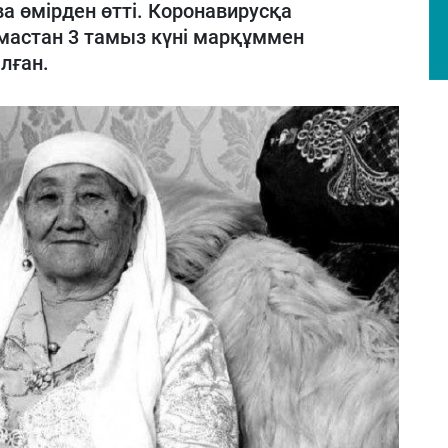
а өмірден өтті. Коронавирусқа
мастан 3 тамыз күні марқұммен
лған.