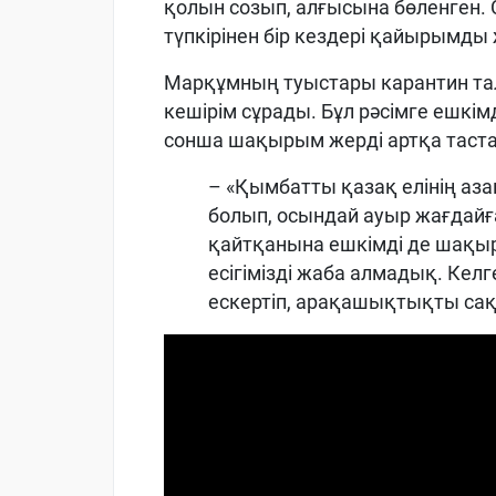
қолын созып, алғысына бөленген. С
түпкірінен бір кездері қайырымды
Марқұмның туыстары карантин та
кешірім сұрады. Бұл рәсімге ешкі
сонша шақырым жерді артқа тастап
– «Қымбатты қазақ елінің аза
болып, осындай ауыр жағдайғ
қайтқанына ешкімді де шақыр
есігімізді жаба алмадық. Кел
ескертіп, арақашықтықты са