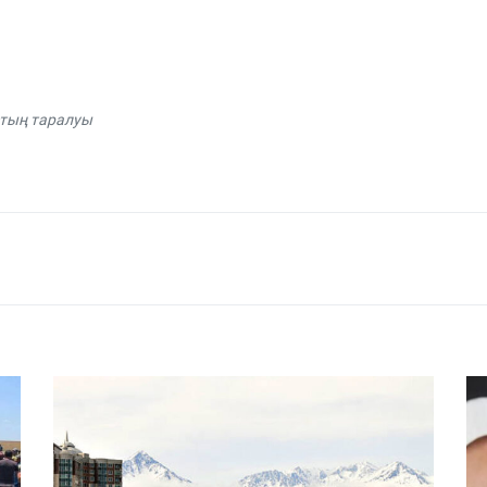
тың таралуы