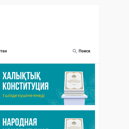
тан
Поиск