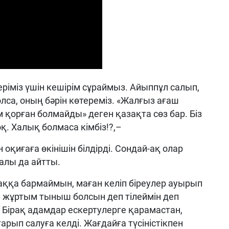
еріміз үшін кешірім сұраймыз. Айыппұл салып,
са, оның бәрін көтереміз. «Жалғыз ағаш
қорған болмайды» деген қазақта сөз бар. Біз
қ. Халық болмаса кімбіз!?,–
қиғаға өкінішін білдірді. Сондай-ақ олар
алы да айтты.
аққа бармаймын, маған келіп біреулер ауырып
, жұртым тыныш болсын деп тілеймін деп
і. Бірақ адамдар ескертулерге қарамастан,
ып салуға келді. Жағдайға түсіністікпен