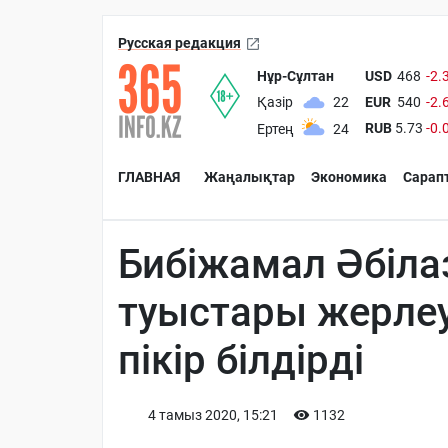
Русская редакция
Нұр-Сұлтан
USD
468
-2.
EUR
540
-2.
Қазір
22
RUB
5.73
-0.
Ертең
24
ГЛАВНАЯ
Жаңалықтар
Экономика
Сарап
Бибіжамал Әбіл
туыстары жерлеу
пікір білдірді
4 тамыз 2020, 15:21
1132