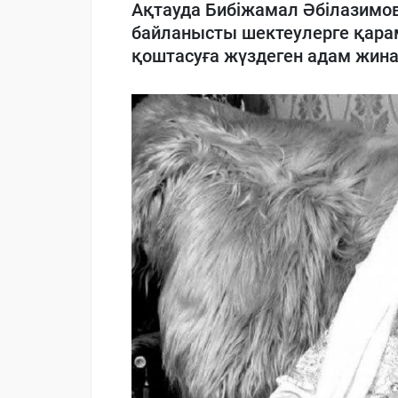
Ақтауда Бибіжамал Әбілазимов
байланысты шектеулерге қара
қоштасуға жүздеген адам жина