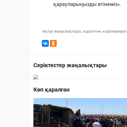
қарауларыңызды өтінеміз».
Ақтау жаңалықтары
,
карантин
,
коронавирус
Серіктестер жаңалықтары
Көп қаралған