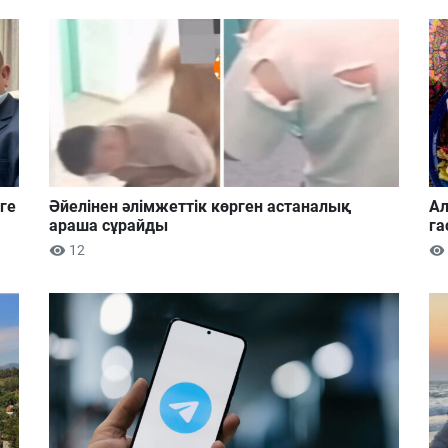
ге
Әйелінен әлімжеттік көрген астаналық
Ал
араша сұрайды
га
12