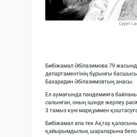
Сурет L
Бибіжамал Әбілазимова 79 жасынд
департаментінің бұрынғы басшысы
Бахаридин Әбілазимовтың анасы.
Ел аумағында пандемияға байла
салынған, оның ішінде жерлеу рәс
3 тамыз күні марқұммен қоштасуға
Бибіжамал апа тек Ақтау қаласыны
қайырымдылық шараларына белсе