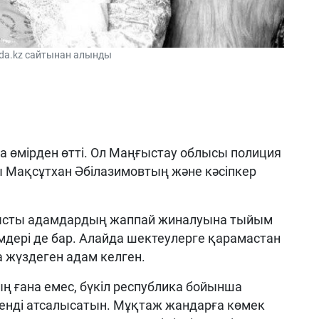
ada.kz сайтынан алынды
а өмірден өтті. Ол Маңғыстау облысы полиция
 Мақсұтхан Әбілазимовтың және кәсіпкер
нысты адамдардың жаппай жиналуына тыйым
імдері де бар. Алайда шектеулерге қарамастан
 жүздеген адам келген.
ң ғана емес, бүкіл республика бойынша
нді атсалысатын. Мұқтаж жандарға көмек