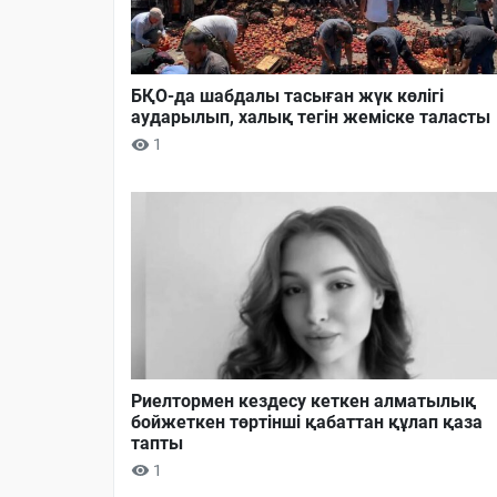
БҚО-да шабдалы тасыған жүк көлігі
аударылып, халық тегін жеміске таласты
1
Риелтормен кездесу кеткен алматылық
бойжеткен төртінші қабаттан құлап қаза
тапты
1