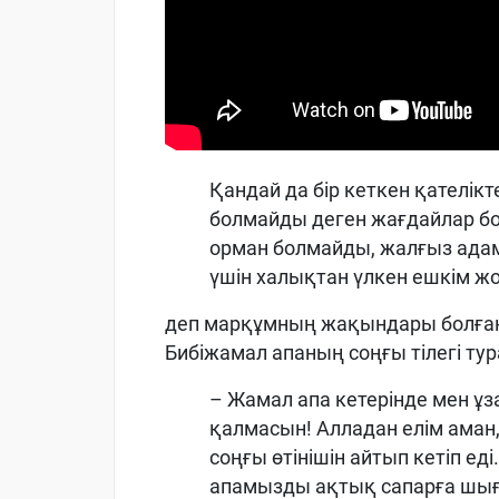
Қандай да бір кеткен қателікт
болмайды деген жағдайлар бол
орман болмайды, жалғыз адам 
үшін халықтан үлкен ешкім жо
деп марқұмның жақындары болған о
Бибіжамал апаның соңғы тілегі тур
– Жамал апа кетерінде мен ұз
қалмасын! Алладан елім аман
соңғы өтінішін айтып кетіп ед
апамызды ақтық сапарға шығар