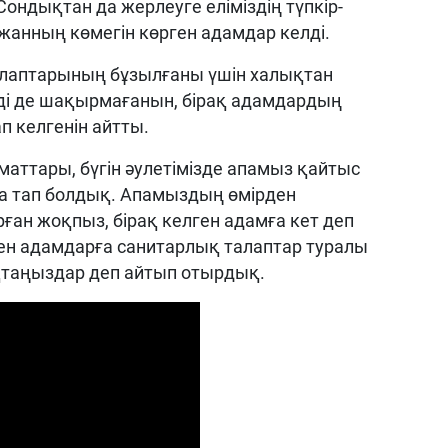
ондықтан да жерлеуге еліміздің түпкір-
 жанның көмегін көрген адамдар келді.
лаптарының бұзылғаны үшін халықтан
мді де шақырмағанын, бірақ адамдардың
 келгенін айтты.
маттары, бүгін әулетімізде апамыз қайтыс
а тап болдық. Апамыздың өмірден
ған жоқпыз, бірақ келген адамға кет деп
ген адамдарға санитарлық талаптар туралы
қтаңыздар деп айтып отырдық.