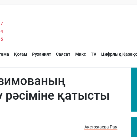
37
64
05
тама
Қоғам
Руханият
Саясат
Микс
TV
Цифрлық Қазақс
азимованың
 рәсіміне қатысты
Акегожаева Рая