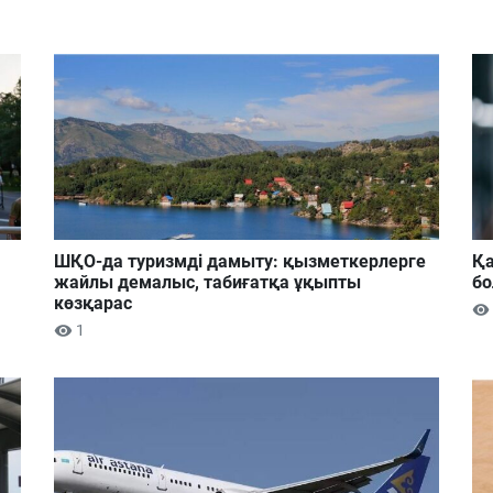
ШҚО-да туризмді дамыту: қызметкерлерге
Қа
жайлы демалыс, табиғатқа ұқыпты
б
көзқарас
1