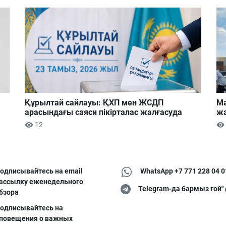
Құрылтай сайлауы: ҚХП мен ЖСДП
Ма
арасындағы саяси пікірталас жалғасуда
жа
12
одписывайтесь на email
WhatsApp +7 771 228 04 0
ассылку еженедельного
Telegram-да бармыз ғой"
бзора
одписывайтесь на
повещения о важных