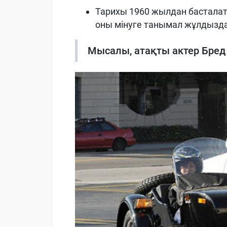
Тарихы
1960
жылдан басталат
оны мінуге танымал жұлдызда
Мысалы, атақты актер Бред 