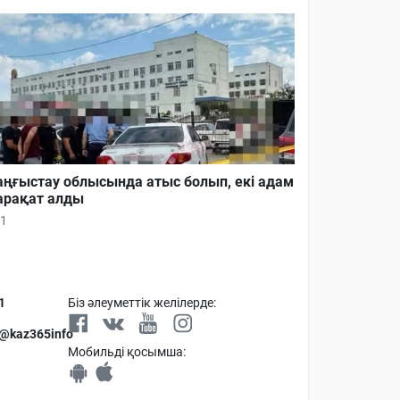
ңғыстау облысында атыс болып, екі адам
рақат алды
1
1
Біз әлеуметтік желілерде:
 @kaz365info
Мобильді қосымша: