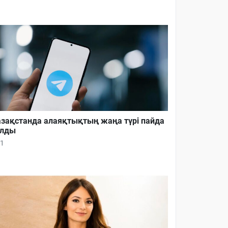
зақстанда алаяқтықтың жаңа түрі пайда
олды
1