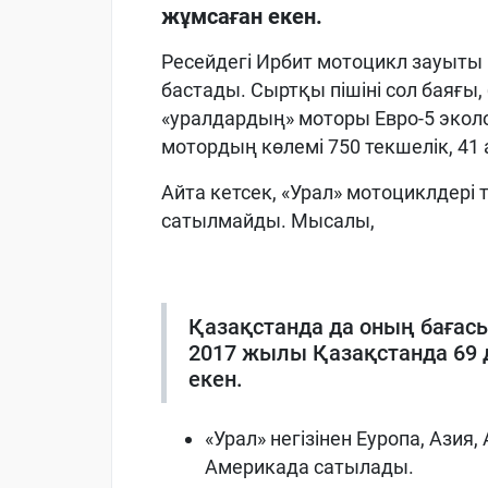
жұмсаған екен.
Ресейдегі
Ирбит мотоцикл
за
уыты
бастады
.
Сыртқы пішіні сол баяғы
«урал
дардың
»
моторы
Евро-5
экол
мотордың көлемі 750 текшелік,
41
Айта кетсек, «Урал» мотоциклдері
сатылмайды. Мысалы,
Қазақстанда да оның бағасы
2017 жылы Қазақстанда 69 д
екен.
«Урал» негізінен Еуропа, Азия,
Америкада сатылады.