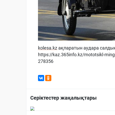
kolesa.kz
ақпаратын аудара салды
https://kaz.365info.kz/mototsikl-min
278356
Серіктестер жаңалықтары