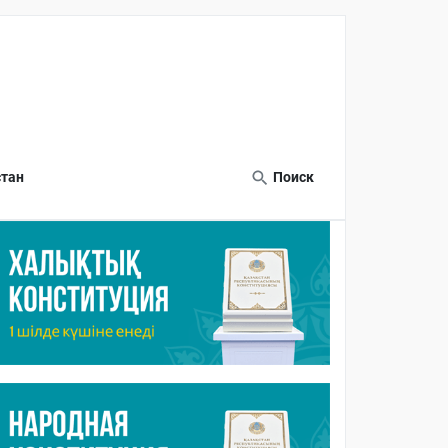
тан
Поиск