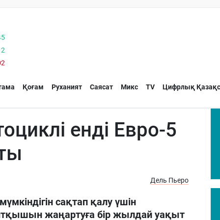
45
12
02
тама
Қоғам
Руханият
Саясат
Микс
TV
Цифрлық Қазақс
оциклі енді Евро-5
ты
Дель Пьеро
мүмкіндігін сақтап қалу үшін
алтқышын жаңартуға бір жылдай уақыт