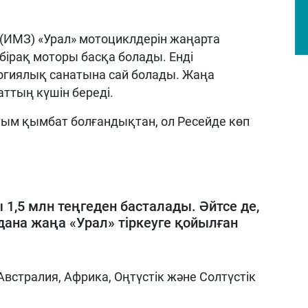
(ИМЗ) «Урал»
мотоциклдерін жаңарта
, бірақ моторы басқа болады
.
Енді
огиялық санатына сай болады
.
Жаңа
аттың күшін береді.
 тым қымбат болғандықтан, ол Ресейде көп
 1,5 млн теңгеден басталады. Әйтсе де,
ана жаңа «Урал» тіркеуге қойылған
 Австралия, Африка, Оңтүстік және Солтүстік