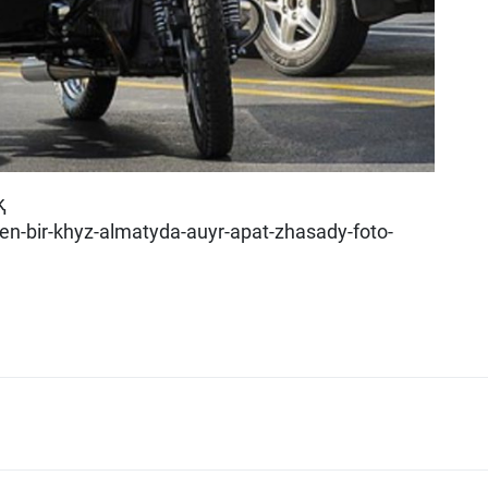
қ
gen-bir-khyz-almatyda-auyr-apat-zhasady-foto-