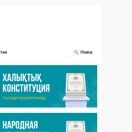
тан
Поиск