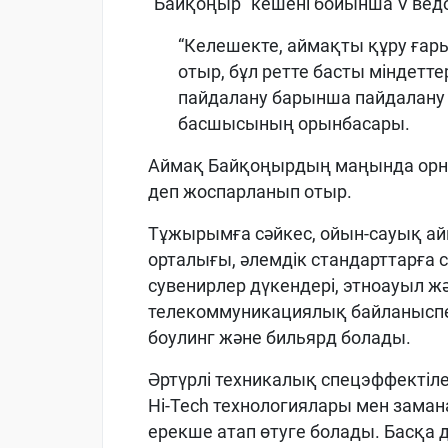
“Байқоңыр” кешені бойынша V вед
“Келешекте, аймақты құру ғар
отыр, бұл ретте басты міндеттер
пайдалану барынша пайдалану 
басшысының орынбасары.
Аймақ Байқоңырдың маңында орна
деп жоспарланып отыр.
Тұжырымға сәйкес, ойын-сауық ай
орталығы, әлемдік стандарттарға с
сувенирлер дүкендері, этноауыл 
телекоммуникациялық байланыспе
боулинг және бильярд болады.
Әртүрлі техникалық спецэффектіл
Hi-Tech технологиялары мен зама
ерекше атап өтуге болады. Басқа 