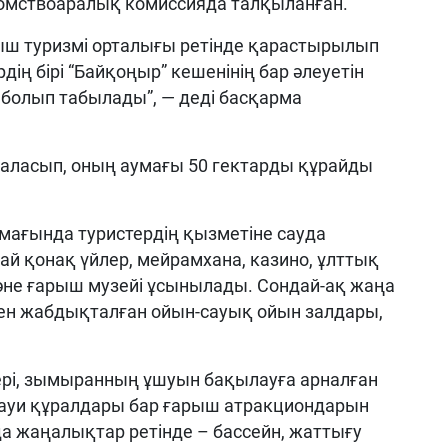
омствоаралық комиссияда талқыланған.
ыш туризмі орталығы ретінде қарастырылып
дің бірі “Байқоңыр” кешенінің бар әлеуетін
болып табылады”, — деді басқарма
ласып, оның аумағы 50 гектарды құрайды
мағында туристердің қызметіне сауда
ай қонақ үйлер, мейрамхана, казино, ұлттық
және ғарыш музейі ұсынылады. Сондай-ақ жаңа
н жабдықталған ойын-сауық ойын залдары,
ері, зымыранның ұшуын бақылауға арналған
науи құралдары бар ғарыш атракциондарын
да жаңалықтар ретінде – бассейн, жаттығу