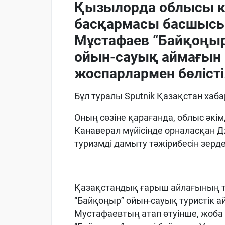
Қызылорда облысы кә
басқармасы басшыс
Мұстафаев “Байқоңыр
ойын-сауық аймағын 
жоспарлармен бөлісті
Бұл туралы
Sputnik Қазақстан
хаба
Оның сөзіне қарағанда, облыс әк
Канаверал мүйісінде орналасқан
туризмді дамыту тәжірибесін зерде
Қазақстандық ғарыш айлағының тур
“Байқоңыр” ойын-сауық туристік 
Мустафаевтың атап өтуінше, жоба