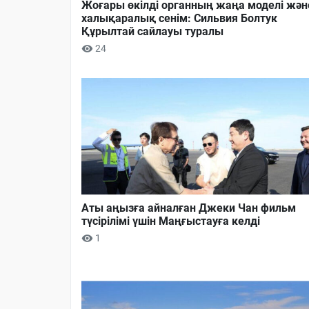
Жоғары өкілді органның жаңа моделі жән
халықаралық сенім: Сильвия Болтук
Құрылтай сайлауы туралы
24
Аты аңызға айналған Джеки Чан фильм
түсірілімі үшін Маңғыстауға келді
1