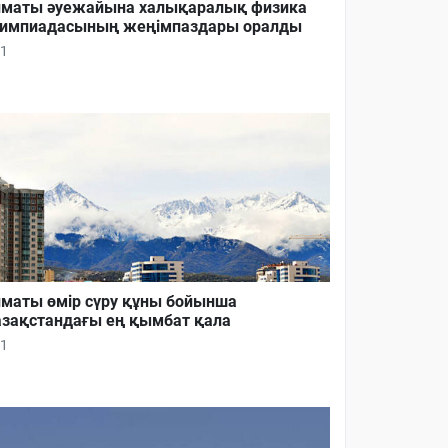
маты әуежайына халықаралық физика
импиадасының жеңімпаздары оралды
1
маты өмір сүру құны бойынша
зақстандағы ең қымбат қала
1