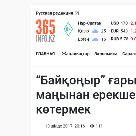
Русская редакция
Нұр-Сұлтан
USD
470
-2.
EUR
543
-1.
Қазір
25
RUB
5.78
-0.
Ертең
16
ГЛАВНАЯ
Жаңалықтар
Экономика
Сарап
“Байқоңыр” ғар
маңынан ерекше 
көтермек
13 шiлде 2017, 20:16
111