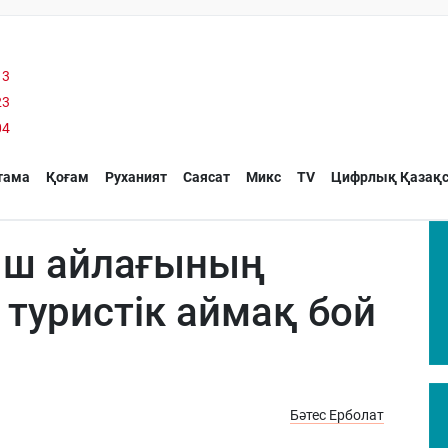
13
23
04
тама
Қоғам
Руханият
Саясат
Микс
TV
Цифрлық Қазақс
ыш айлағының
туристік аймақ бой
Бәтес Ерболат