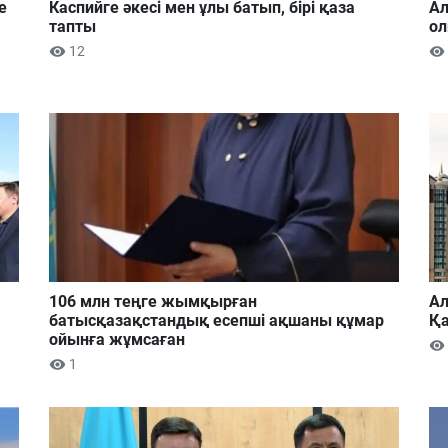
е
Каспийге әкесі мен ұлы батып, бірі қаза
Ал
тапты
ол
12
106 млн теңге жымқырған
Ал
батысқазақстандық есепші ақшаны құмар
Қа
ойынға жұмсаған
1