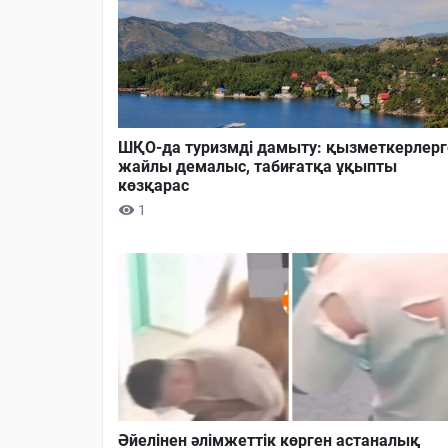
ШҚО-да туризмді дамыту: қызметкерлерг
жайлы демалыс, табиғатқа ұқыпты
көзқарас
1
Әйелінен әлімжеттік көрген астаналық