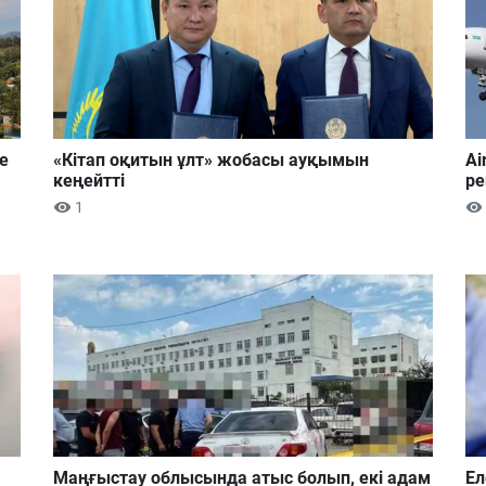
е
«Кітап оқитын ұлт» жобасы ауқымын
Ai
кеңейтті
ре
1
Маңғыстау облысында атыс болып, екі адам
Ел