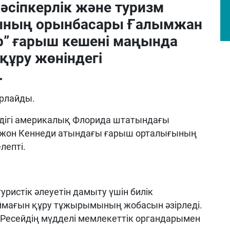
сіпкерлік және туризм
ының орынбасары Ғалымжан
” ғарыш кешені маңында
құру жөніндегі
.
рлайды.
імдігі америкалық Флорида штатындағы
 Джон Кеннеди атындағы ғарыш орталығының
лепті.
истік әлеуетін дамыту үшін билік
аймағын құру тұжырымының жобасын әзірледі.
 Ресейдің мүдделі мемлекеттік органдарымен