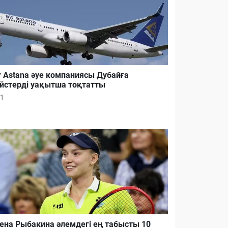
r Astana әуе компаниясы Дубайға
йстерді уақытша тоқтатты
1
ена Рыбакина әлемдегі ең табысты 10