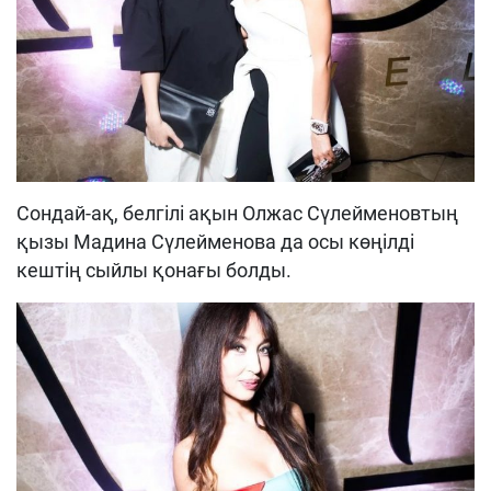
Сондай-ақ, белгілі ақын Олжас Сүлейменовтың
қызы Мадина Сүлейменова да осы көңілді
кештің сыйлы қонағы болды.