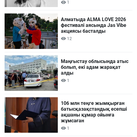
1
Алматыда ALMA LOVE 2026
фестивалі аясында Jas Vibe
акциясы басталды
12
Маңғыстау облысында атыс
болып, екі адам жарақат
алды
1
106 млн теңге жымқырған
батысқазақстандық есепші
ақшаны құмар ойынға
жұмсаған
1