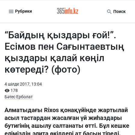
Рубрики
Поиск
“Байдың қыздары ғой!”.
Есімов пен Сағынтаевтың
қыздары қалай көңіл
көтереді? (фото)
4 шiлде 2017, 13:04
178
Бәтес Ерболат
Алматыдағы Rixos қонақүйінде жартылай
асыл тастардан жасалған үй жиһаздары
бутигінің ашылу салтанаты өтті. Бұл кешке
еліміздің элита өкілдері ат басын тіреді.