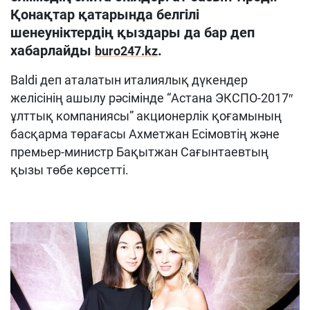
Қонақтар қатарында белгілі
шенеуніктердің қыздары да бар деп
хабарлайды
.
buro247.kz
Baldi деп аталатын италиялық дүкендер
желісінің ашылу рәсімінде “Астана ЭКСПО-2017″
ұлттық компаниясы” акционерлік қоғамының
басқарма төрағасы Ахметжан Есімовтің және
премьер-министр Бақытжан Сағынтаевтың
қызы төбе көрсетті.