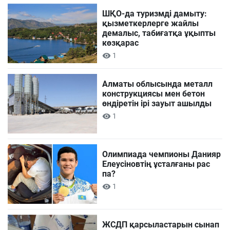
ШҚО-да туризмді дамыту:
қызметкерлерге жайлы
демалыс, табиғатқа ұқыпты
көзқарас
1
Алматы облысында металл
конструкциясы мен бетон
өндіретін ірі зауыт ашылды
1
Олимпиада чемпионы Данияр
Елеусіновтің ұсталғаны рас
па?
1
ЖСДП қарсыластарын сынап