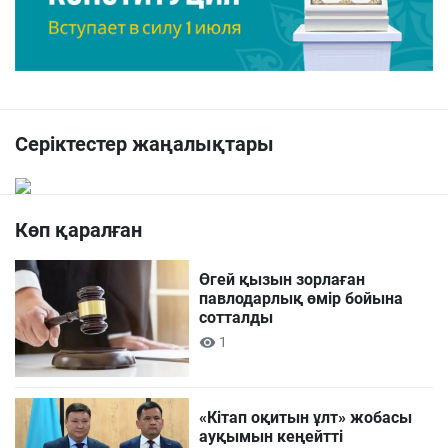
Серіктестер жаңалықтары
Көп қаралған
Өгей қызын зорлаған
павлодарлық өмір бойына
сотталды
1
«Кітап оқитын ұлт» жобасы
ауқымын кеңейтті