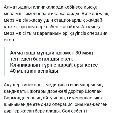
Алматыдағы
клиника
ларда көбінесе қысқа
мерзімді
гименопластик
а жасайды
.
Өйткені ұзақ
мерзімдісін жасау үшін
стационар
лық жағдай
қажет, әрі оны наркозбен жасайды
.
Ал қысқа
мерзімдісі тым қарапайым әрі қауіпсіз операция
екен.
Алматыда мұндай қызмет
30
мың
теңгеден басталады екен.
Клиниканың түріне қарай, ары кетсе
40 мыңнан аспайды
.
А
кушер-гинеколог,
медицина ғылымдарының
кандидаты, жоғары дәрежелі дәрігер Шолпан
Сарм
о
лдаева
ның айтуынша,
гименопластика —
шынымен де өте оңай операция, оны кез-келген
дәрігер жасап бере алады
.
Сол себепті