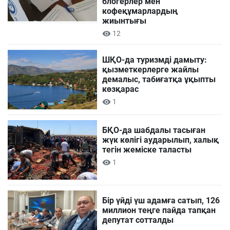
блогерлер мен
кофеқұмарлардың
жиынтығы
12
ШҚО-да туризмді дамыту:
қызметкерлерге жайлы
демалыс, табиғатқа ұқыпты
көзқарас
1
БҚО-да шабдалы тасыған
жүк көлігі аударылып, халық
тегін жеміске таласты
1
Бір үйді үш адамға сатып, 126
миллион теңге пайда тапқан
депутат сотталды