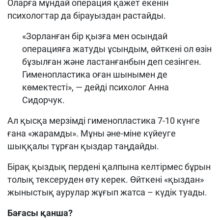
Оларға мұндай операция қажет екенін
психологтар да бірауыздан растайды
.
«
Зорланған бір қызға мен осындай
операцияға жатуды ұсындым, өйткені ол өзін
бұзылған және ластанғанбын
деп
сезінген
.
Г
именопластика
оған шынымен де
көмектесті
», —
дейді
психолог Анна
Сидорчук.
Ал қысқа мерзімді
гименопластик
а 7-10 күнге
ғана
«
жарамды
».
Мұны әне-міне күйеуге
шыққалы тұрған қыздар таңдайды
.
Бірақ қыздық пердені қалпына келтірмес бұрын
толық тексеруден өту керек. Өйткені «қыздан»
жынысты
қ аурулар жұғып жатса – күдік туады
.
Бағасы қанша?