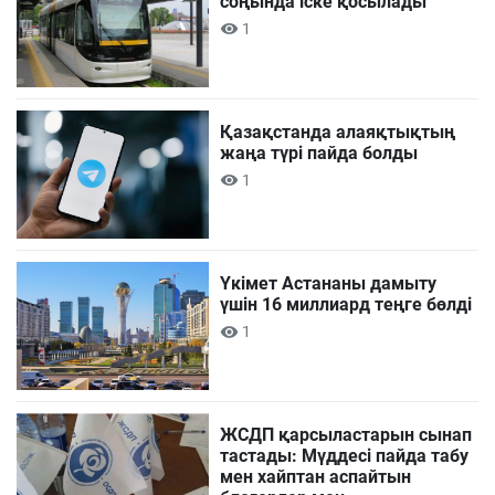
соңында іске қосылады
1
Қазақстанда алаяқтықтың
жаңа түрі пайда болды
1
Үкімет Астананы дамыту
үшін 16 миллиард теңге бөлді
1
ЖСДП қарсыластарын сынап
тастады: Мүддесі пайда табу
мен хайптан аспайтын