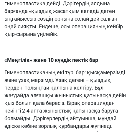
гименопластика
дейді
.
Дәрігердің алдына
барғанда «қыздық жасатқым келеді» деген
ыңғайыссыз сөздің орнына солай дей салған
оңай сияқты
.
Ендеше, осы операцияның кейбір
қыр-сырына үңілейік
.
«Мәңгілік» және 10 күндік пәктік бар
Г
именопластик
аның екі түрі бар
:
қысқамерзімді
және ұзақ мерзімді
.
Ұзақ дегені – қыздық
пердені толықтай қалпына келтіру
.
Бұл
жағдайда алғашқы жыныстық қатынасқа дейін
қыз болып қала бересіз
.
Бірақ операциядан
кейінгі 2-4 апта жыныстық қатынасқа баруға
болмайды
.
Дәрігерлердің айтуынша, мұндай
әдіске көбіне зорлық құрбандары жүгінеді
.