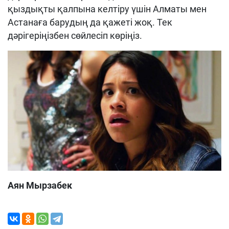
қыздықты қалпына келтіру үшін Алматы мен
Астанаға барудың да қажеті жоқ. Тек
дәрігеріңізбен сөйлесіп көріңіз
.
Аян Мырзабек