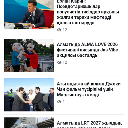
Ерлан Қарин:
Псевдотарихшылар
популистік тәсілдер арқылы
жалған тарихи мифтерді
қалыптастыруда
12
Алматыда ALMA LOVE 2026
фестивалі аясында Jas Vibe
акциясы басталды
12
Аты аңызға айналған Джеки
Чан фильм түсірілімі үшін
Маңғыстауға келді
1
Алматыда LRT 2027 жылдың