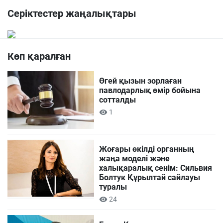
Серіктестер жаңалықтары
Көп қаралған
Өгей қызын зорлаған
павлодарлық өмір бойына
сотталды
1
Жоғары өкілді органның
жаңа моделі және
халықаралық сенім: Сильвия
Болтук Құрылтай сайлауы
туралы
24