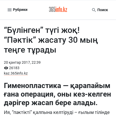
Рубрики
Поиск
“Бүлінген” түгі жоқ!
“Пәктік” жасату 30 мың
теңге тұрады
20 қантар 2017, 22:39
26183
kaz.365info.kz
Гименопластика —
қарапайым
ғана операция, оны кез-келген
дәрігер жасап бере алады
.
Ия, “пәктікті” қалпына келтіруді – ғылым тілінде