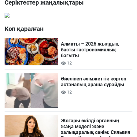
Серіктестер жаңалықтары
Көп қаралған
Алматы – 2026 жылдың
басты гастрономиялық
бағыты
12
Әйелінен әлімжеттік көрген
астаналық араша сұрайды
12
Жоғары өкілді органның
жаңа моделі және
халықаралық сенім: Сильвия