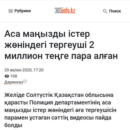
Рубрики
Поиск
Аса маңызды істер
жөніндегі тергеуші 2
миллион теңге пара алған
20 ақпан 2020, 17:20
168
Дереккөз
Желіде Солтүстік Қазақстан облысына
қарасты Полиция департаментінің аса
маңызды істер жөніндегі аға тергеушісін
парамен ұстаған сәттің видеосы пайда
болды