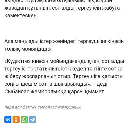
өкілдері. Бұл ақшаға ол қылмыстық іс үшін
жазадан құтылып, сот алды тергеу ісін жабуға
көмектескен.
Аса маңызды істер жөніндегі тергеуші өз кінәсін
толық мойындады.
«Күдікті өз кінәсін мойындағандықтан, сот алды
тергеу ісі тоқтатылып, істі жедел тәртіпте сотқа
жіберу жоспарланып отыр. Тергеушіге қатысты
соңғы шешім сотта шығарылады», – деді
Сыбайлас жемқорлыққа қарсы қызмет.
пара алу фактісі
,
сыбайлас жемқорлық