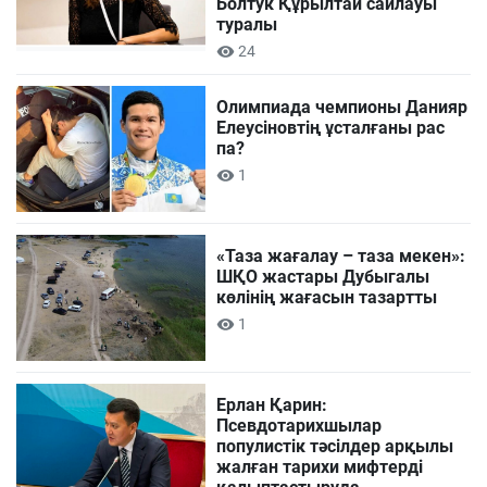
Болтук Құрылтай сайлауы
туралы
24
Олимпиада чемпионы Данияр
Елеусіновтің ұсталғаны рас
па?
1
«Таза жағалау – таза мекен»:
ШҚО жастары Дубыгалы
көлінің жағасын тазартты
1
Ерлан Қарин:
Псевдотарихшылар
популистік тәсілдер арқылы
жалған тарихи мифтерді