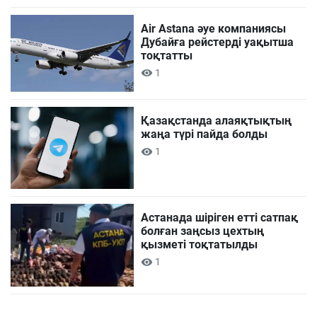
Air Astana әуе компаниясы
Дубайға рейстерді уақытша
тоқтатты
1
Қазақстанда алаяқтықтың
жаңа түрі пайда болды
1
Астанада шіріген етті сатпақ
болған заңсыз цехтың
қызметі тоқтатылды
1