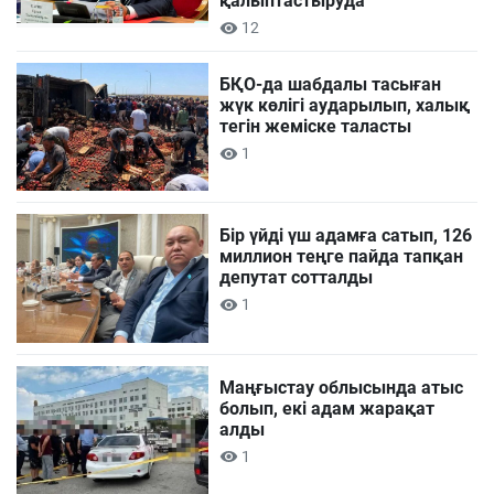
қалыптастыруда
12
БҚО-да шабдалы тасыған
жүк көлігі аударылып, халық
тегін жеміске таласты
1
Бір үйді үш адамға сатып, 126
миллион теңге пайда тапқан
депутат сотталды
1
Маңғыстау облысында атыс
болып, екі адам жарақат
алды
1