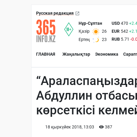
Русская редакция
Нұр-Сұлтан
USD
470
+2.
EUR
542
+2.
Қазір
26
RUB
5.71
-0.
Ертең
23
ГЛАВНАЯ
Жаңалықтар
Экономика
Сарап
“Араласпаңыздар
Абдуллин отбасы
көрсеткісі келме
18 қыркүйек 2018, 13:03
387