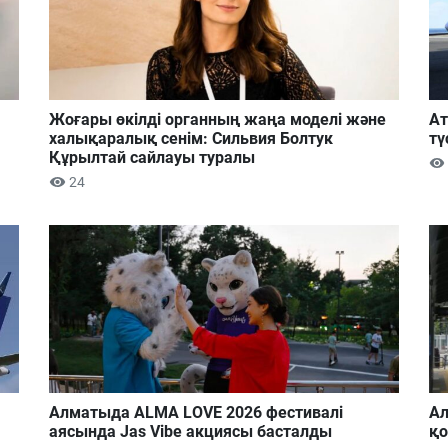
Жоғары өкілді органның жаңа моделі және
Ат
халықаралық сенім: Сильвия Болтук
тү
Құрылтай сайлауы туралы
24
Алматыда ALMA LOVE 2026 фестивалі
Ал
аясында Jas Vibe акциясы басталды
қ