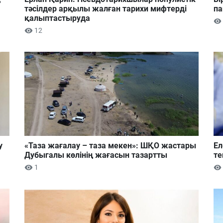
тәсілдер арқылы жалған тарихи мифтерді
па
қалыптастыруда
12
у
«Таза жағалау – таза мекен»: ШҚО жастары
Ел
Дубыгалы көлінің жағасын тазартты
те
1