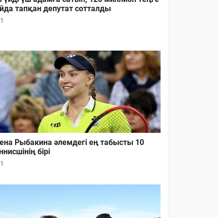
йда тапқан депутат сотталды
1
ена Рыбакина әлемдегі ең табысты 10
ннисшінің бірі
1