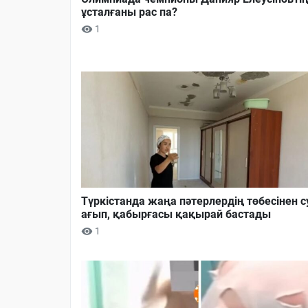
ұсталғаны рас па?
1
Түркістанда жаңа пәтерлердің төбесінен с
ағып, қабырғасы қақырай бастады
1