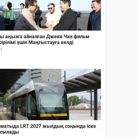
ы аңызға айналған Джеки Чан фильм
сірілімі үшін Маңғыстауға келді
1
матыда LRT 2027 жылдың соңында іске
осылады