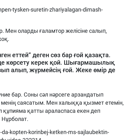
khpen-tysken-suretin-zhariyalagan-dimash-
р. Мен оларды ғаламтор желісіне салып,
жоқ.
ген еттей” деген сөз бар ғой қазақта.
зде көрсету керек қой. Шығармашылық
ып алып, жүрмейсің ғой. Жеке өмір де
ние бар. Соны сәл нәрсеге арзандатып
 менің саясатым. Мен халыққа қызмет етемін,
л құпияма қатты араласпаса екен деп
 Нұрболат.
sa-da-kopten-korinbej-ketken-ms-sajlaubektin-