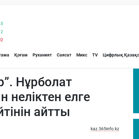
45
12
02
тама
Қоғам
Руханият
Саясат
Микс
TV
Цифрлық Қазақс
”. Нұрболат
н неліктен елге
йтінін айтты
kaz.365info.kz