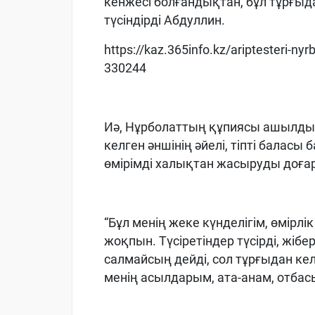
кенжесі болғандықтан, бұл тұрғыд
түсіндірді Абдуллин.
https://kaz.365info.kz/ariptesteri-ny
330244
Иә, Нұрболаттың құпиясы ашылды.
келген әншінің әйелі, тіпті баласы
өмірімді халықтан жасыруды доға
“Бұл менің жеке күнделігім, өмірл
жоқпын. Түсіретіндер түсірді, жібе
салмайсың дейді, сол тұрғыдан келг
менің асылдарым, ата-анам, отба