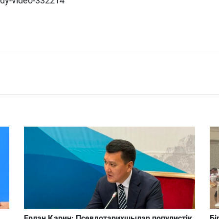
dy-video-332214
ң
Ерлан Қарин: Псевдотарихшылар популистік
Бі