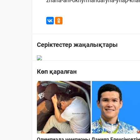
zhana-ani-okhyrmandaryna-ynap-khal
Серіктестер жаңалықтары
Көп қаралған
Олимпиада чемпионы Данияр Елеусіновті