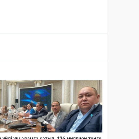
р үйді үш адамға сатып, 126 миллион теңге