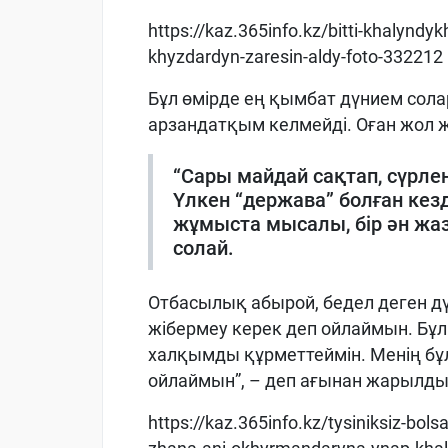
https://kaz.365info.kz/bitti-khalyndy
khyzdardyn-zaresin-aldy-foto-332212
Бұл өмірде ең қымбат дүнием сола
арзандатқым келмейді. Оған жол 
“Сары майдай сақтап, сүрлен
Үлкен “держава” болған ке
жұмыста мысалы, бір ән жаз
солай.
Отбасылық абырой, бедел деген дү
жібермеу керек деп ойлаймын. Бұл
халқымды құрметтеймін. Менің бұ
ойлаймын”, – деп ағынан жарылды
https://kaz.365info.kz/tysiniksiz-bol