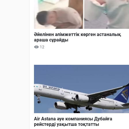
Әйелінен әлімжеттік көрген астаналық
араша сұрайды
12
Air Astana әуе компаниясы Дубайға
рейстерді уақытша тоқтатты