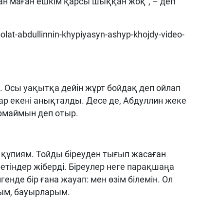
ан маған ешкім қарсы шыққан жоқ”, – деп
rbolat-abdullinnin-khypiyasyn-ashyp-khojdy-video-
 Осы уақытқа дейін жұрт бойдақ деп ойлап
 бар екені анықталды. Десе де, Абдуллин жеке
рмаймын деп отыр.
ік құпиям. Тойды біреуден тығып жасаған
ретіндер жіберді. Біреулер неге парақшаңа
енде бір ғана жауап: мен өзім білемін. Ол
сым, бауырларым.