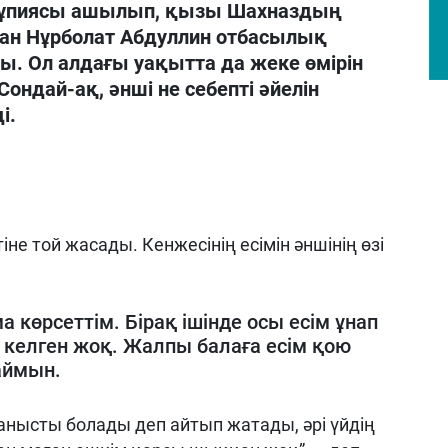
 құпиясы ашылып, қызы Шахназдың
аған Нұрболат Абдуллин отбасылық
ты. Ол алдағы уақытта да жеке өмірін
ондай-ақ, әнші не себепті әйелін
і.
е той жасады. Кенжесінің есімін әншінің өзі
а көрсеттім. Бірақ ішінде осы есім ұнап
 келген жоқ. Жалпы балаға есім қою
аймын.
ланысты болады деп айтып жатады, әрі үйдің