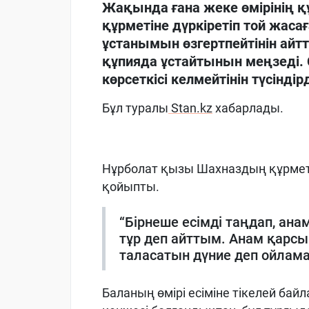
Жақында ғана жеке өмірінің
құрметіне дүркіретіп той жас
ұстанымын өзгертпейтінін айт
құпияда ұстайтынын меңзеді. С
көрсеткісі келмейтінін түсіндірд
Бұл туралы
Stan.kz
хабарлады.
Нұрболат қызы Шахназдың құрметін
қойыпты.
“Бірнеше есімді таңдап, анам
тұр деп айттым. Анам қарсы
таласатын дүние деп ойлам
Баланың өмірі есіміне тікелей бай