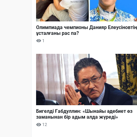
Олимпиада чемпионы Данияр Елеусіновті
ұсталғаны рас па?
1
Бигелді Ғабдуллин: «Шынайы әдебиет өз
заманынан бір адым алда жүреді»
12