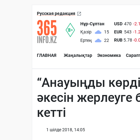
Русская редакция
Нұр-Сұлтан
USD
470
-2.
EUR
543
-1.
Қазір
15
RUB
5.78
-0.
Ертең
22
ГЛАВНАЯ
Жаңалықтар
Экономика
Сарап
“Анауыңды көрдің
әкесін жерлеуге 
кетті
1 шiлде 2018, 14:05