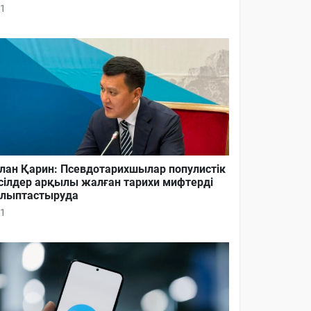
1
лан Қарин: Псевдотарихшылар популистік
сілдер арқылы жалған тарихи мифтерді
лыптастыруда
1