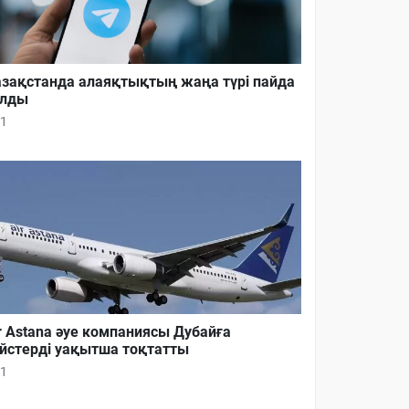
зақстанда алаяқтықтың жаңа түрі пайда
олды
1
r Astana әуе компаниясы Дубайға
йстерді уақытша тоқтатты
1