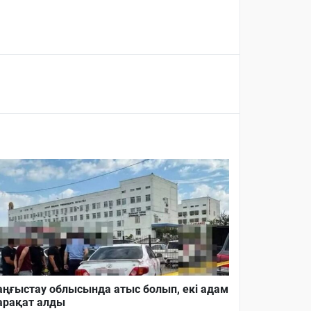
ңғыстау облысында атыс болып, екі адам
рақат алды