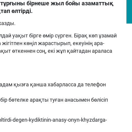
 тұрғыны бірнеше жыл бойы азаматтық
ап өлтірді.
жазды.
ай уақыт бірге өмір сүрген. Бірақ көп ұзамай
 жігітпен көңіл жарастырып, екеуінің ара-
қыт өткеннен соң, екі жұп қайтадан араласа
 адам қызға қанша хабарласса да телефон
 бір бөтелке арақты туған анасымен бөлісіп
oltirdi-degen-kydiktinin-anasy-onyn-khyzdarga-
1