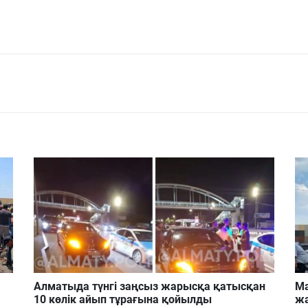
Алматыда түнгі заңсыз жарысқа қатысқан
Ма
10 көлік айып тұрағына қойылды
жа