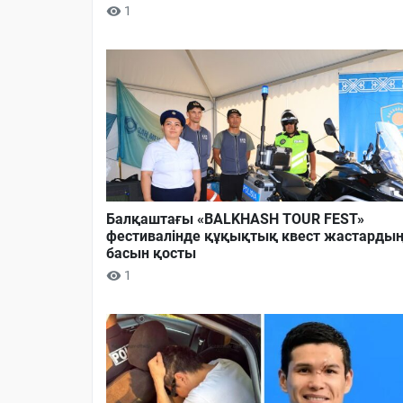
1
Балқаштағы «BALKHASH TOUR FEST»
фестивалінде құқықтық квест жастарды
басын қосты
1