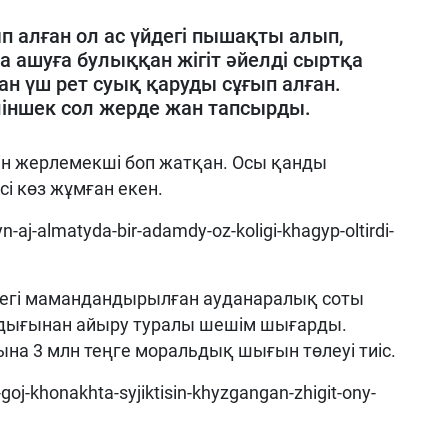
п алған ол ас үйдегі пышақты алып,
а ашуға булыққан жігіт әйелді сыртқа
н үш рет суық қаруды сұғып алған.
ліншек сол жерде жан тапсырды.
сін жерлемекші боп жатқан. Осы қанды
сі көз жұмған екен.
n-aj-almatyda-bir-adamdy-oz-koligi-khagyp-oltirdi-
егі мамандандырылған ауданаралық соты
ндығынан айыру туралы шешім шығарды.
на 3 млн теңге моральдық шығын төлеуі тиіс.
goj-khonakhta-syjiktisin-khyzgangan-zhigit-ony-