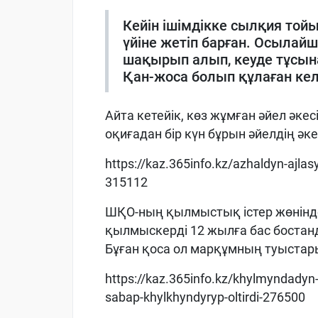
Кейін ішімдікке сылқия тойы
үйіне жетіп барған. Осылайш
шақырып алып, кеуде тұсына
Қан-жоса болып құлаған ке
Айта кетейік, көз жұмған әйел әке
оқиғадан бір күн бұрын әйелдің әке
https://kaz.365info.kz/azhaldyn-ajlasy
315112
ШҚО-ның қылмыстық істер жөнінд
қылмыскерді 12 жылға бас боста
Бұған қоса ол марқұмның туыстары
https://kaz.365info.kz/khylmyndadyn-
sabap-khylkhyndyryp-oltirdi-276500