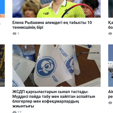
ң
Елена Рыбакина әлемдегі ең табысты 10
Қа
теннисшінің бірі
б
1
ЖСДП қарсыластарын сынап тастады:
Ai
Мүддесі пайда табу мен хайптан аспайтын
ре
блогерлер мен кофеқұмарлардың
жиынтығы
12