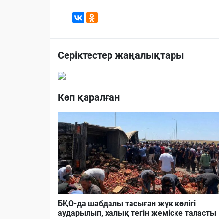
Серіктестер жаңалықтары
Көп қаралған
БҚО-да шабдалы тасыған жүк көлігі
аударылып, халық тегін жеміске таласты