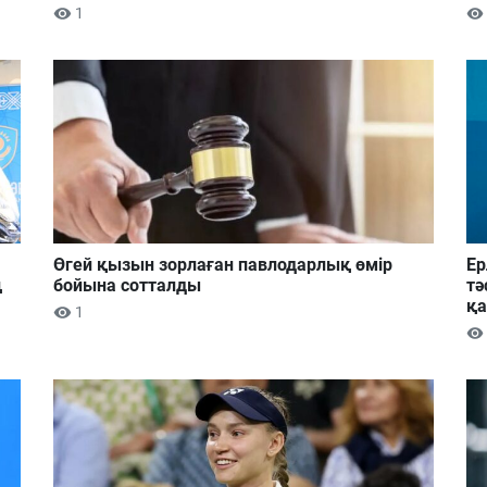
1
Өгей қызын зорлаған павлодарлық өмір
Ер
ң
бойына сотталды
тә
қа
1