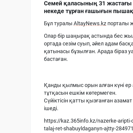
Семей қаласының 31 жастағы
некеде тұрған ғашығын пышақт
Бұл туралы
AltayNews.kz
порталы 
Олар бір шаңырақ астында бес жылд
ортада сезім суып, әйел адам басқа
қатынасы бұзылған. Арада біраз уа
бастаған.
Қанды қылмыс орын алған күні ер
тұтқасын ешкім көтермеген.
Сүйіктісін қатты қызғанған азамат
ішеді.
https://kaz.365info.kz/nazerke-aripti-
talaj-ret-shabuyldaganyn-ajtty-28497