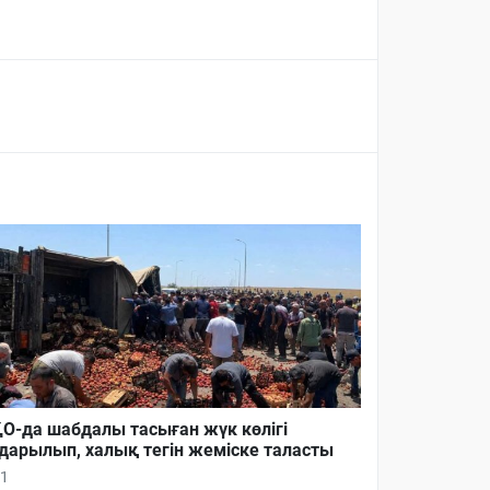
О-да шабдалы тасыған жүк көлігі
дарылып, халық тегін жеміске таласты
1