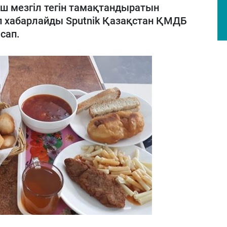
ш мезгіл тегін тамақтандыратын
п хабарлайды Sputnik Қазақстан ҚМДБ
сап.