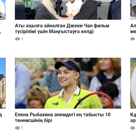
Аты аңызға айналған Джеки Чан фильм
Ал
ң
түсірілімі үшін Маңғыстауға келді
ме
1
д
Елена Рыбакина әлемдегі ең табысты 10
Құ
теннисшінің бірі
ар
1