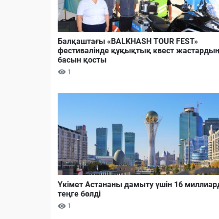
Балқаштағы «BALKHASH TOUR FEST»
фестивалінде құқықтық квест жастарды
басын қосты
1
Үкімет Астананы дамыту үшін 16 миллиар
теңге бөлді
1