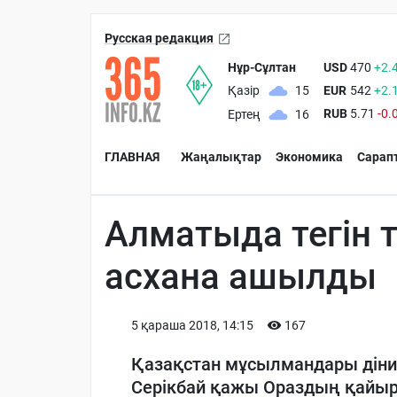
Русская редакция
Нұр-Сұлтан
USD
470
+2.
EUR
542
+2.
Қазір
15
RUB
5.71
-0.
Ертең
16
ГЛАВНАЯ
Жаңалықтар
Экономика
Сарап
Алматыда тегін
асхана ашылды
5 қараша 2018, 14:15
167
Қазақстан мұсылмандары діни
Серікбай қажы Ораздың қайы