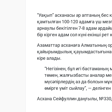
“Уақып” асханасы әр аптаның бес к
қамтылған 100-120 адамға үш мезгі
арнаулы бекітілген 7-8 адам әрдай
бір кірген адам сол күні екінші рет
Азаматтар асханаға Алматының ор
қайырымдылық қауымдастығынан 
кіре алады.
“Негізінен, бұл игі бастаманың
төмен, жалғызбасты аналар мен
мүсәпірлердің аз да болсын мұ
өмірге үміт сыйлау”, — делінге
Асхана Сейфуллин даңғылы, №330,