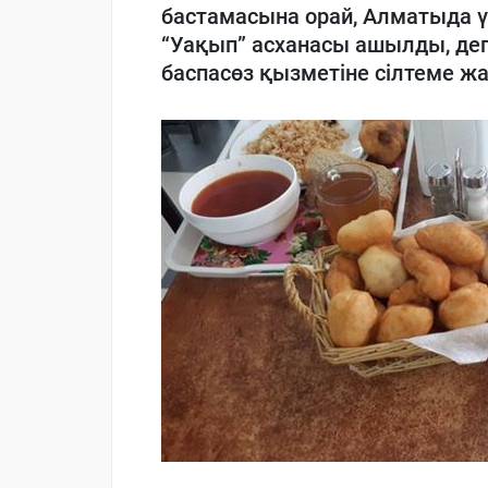
бастамасына орай, Алматыда ү
“Уақып” асханасы ашылды, де
баспасөз қызметіне сілтеме жа