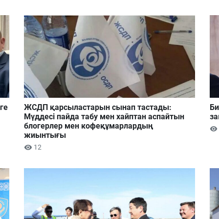
ге
ЖСДП қарсыластарын сынап тастады:
Би
Мүддесі пайда табу мен хайптан аспайтын
за
блогерлер мен кофеқұмарлардың
жиынтығы
12