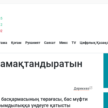
45
12
02
тама
Қоғам
Руханият
Саясат
Микс
TV
Цифрлық Қазақс
 тамақтандыратын
Дереккөз
 басқармасының төрағасы, бас мүфти
рымдылыққа үндеуге қатысты