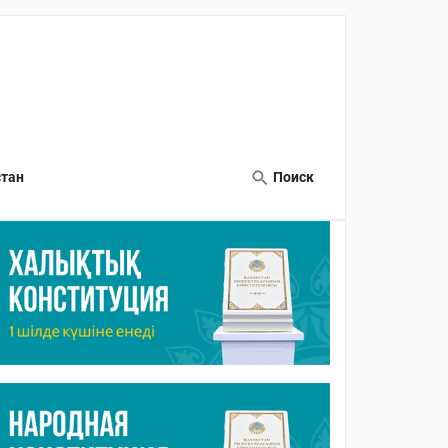
тан
Поиск