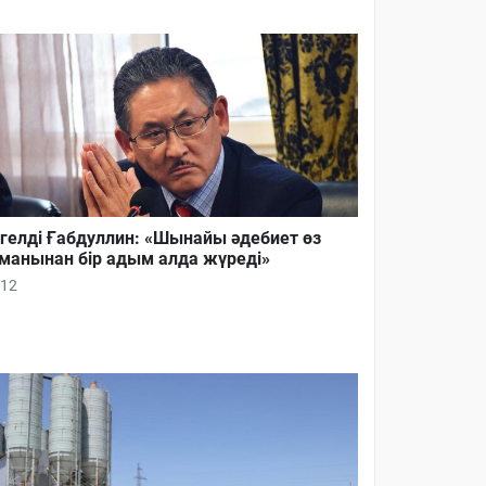
гелді Ғабдуллин: «Шынайы әдебиет өз
манынан бір адым алда жүреді»
12