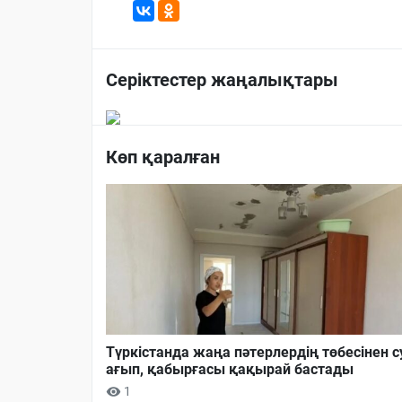
Серіктестер жаңалықтары
Көп қаралған
Түркістанда жаңа пәтерлердің төбесінен с
ағып, қабырғасы қақырай бастады
1