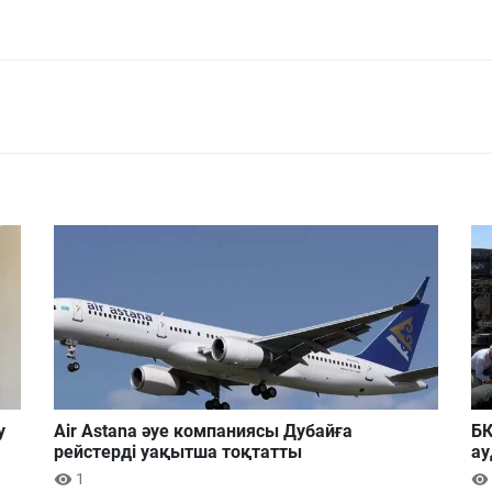
у
Air Astana әуе компаниясы Дубайға
БҚ
рейстерді уақытша тоқтатты
ау
1