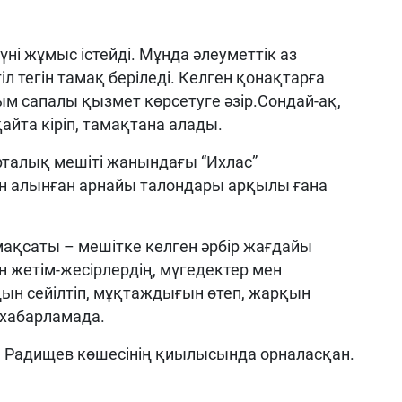
үні жұмыс істейді. Мұнда әлеуметтік аз
л тегін тамақ беріледі. Келген қонақтарға
ым сапалы қызмет көрсетуге әзір.Сондай-ақ,
 қайта кіріп, тамақтана алады.
талық мешіті жанындағы “Ихлас”
алынған арнайы талондары арқылы ғана
 мақсаты – мешітке келген әрбір жағдайы
 жетім-жесірлердің, мүгедектер мен
ңын сейілтіп, мұқтаждығын өтеп, жарқын
н хабарламада.
 Радищев көшесінің қиылысында орналасқан.