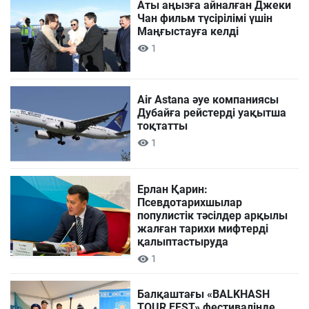
Аты аңызға айналған Джеки
Чан фильм түсірілімі үшін
Маңғыстауға келді
1
Air Astana әуе компаниясы
Дубайға рейстерді уақытша
тоқтатты
1
Ерлан Қарин:
Псевдотарихшылар
популистік тәсілдер арқылы
жалған тарихи мифтерді
қалыптастыруда
1
Балқаштағы «BALKHASH
TOUR FEST» фестивалінде