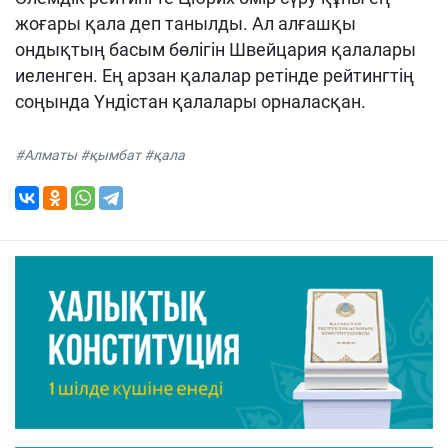
жоғары қала деп танылды. Ал алғашқы
ондықтың басым бөлігін Швейцария қалалары
иеленген. Ең арзан қалалар ретінде рейтингтің
соңында Үндістан қалалары орналасқан.
#Алматы #қымбат #қала