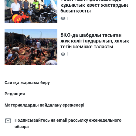
құқықтық квест жастардың
басын қосты
1
БҚО-да шабдалы тасыған
жүк көлігі аударылып, халық
тегін жеміске таласты
1
Сайтқа жарнама беру
Редакция
Материалдарды пайдалану ережелері
Подписывайтесь на email рассылку еженедельного
обзора