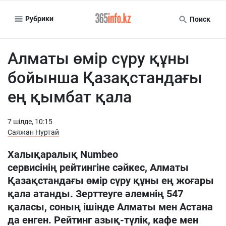
Рубрики
Поиск
Алматы өмір сүру құны
бойынша Қазақстандағы
ең қымбат қала
7 шiлде, 10:15
Саяжан Нуртай
Халықаралық Numbeo
сервисінің рейтингіне сәйкес, Алматы
Қазақстандағы өмір сүру құны ең жоғары
қала атанды. Зерттеуге әлемнің 547
қаласы, соның ішінде Алматы мен Астана
да енген. Рейтинг азық-түлік, кафе мен