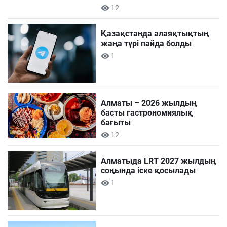
12
Қазақстанда алаяқтықтың
жаңа түрі пайда болды
1
Алматы – 2026 жылдың
басты гастрономиялық
бағыты
12
Алматыда LRT 2027 жылдың
соңында іске қосылады
1