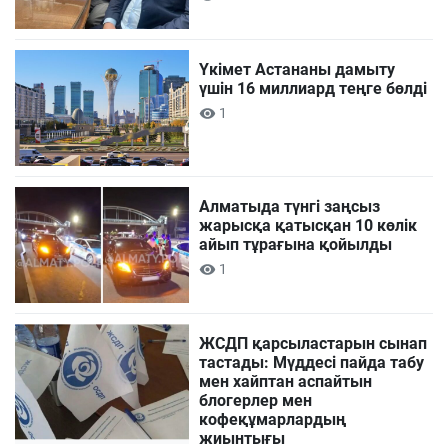
Үкімет Астананы дамыту
үшін 16 миллиард теңге бөлді
1
Алматыда түнгі заңсыз
жарысқа қатысқан 10 көлік
айып тұрағына қойылды
1
ЖСДП қарсыластарын сынап
тастады: Мүддесі пайда табу
мен хайптан аспайтын
блогерлер мен
кофеқұмарлардың
жиынтығы