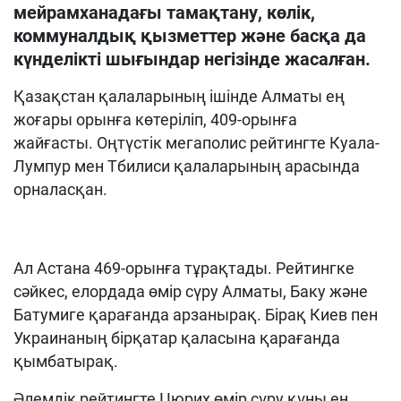
мейрамханадағы тамақтану, көлік,
коммуналдық қызметтер және басқа да
күнделікті шығындар негізінде жасалған.
Қазақстан қалаларының ішінде Алматы ең
жоғары орынға көтеріліп, 409-орынға
жайғасты. Оңтүстік мегаполис рейтингте Куала-
Лумпур мен Тбилиси қалаларының арасында
орналасқан.
Ал Астана 469-орынға тұрақтады. Рейтингке
сәйкес, елордада өмір сүру Алматы, Баку және
Батумиге қарағанда арзанырақ. Бірақ Киев пен
Украинаның бірқатар қаласына қарағанда
қымбатырақ.
Әлемдік рейтингте Цюрих өмір сүру құны ең