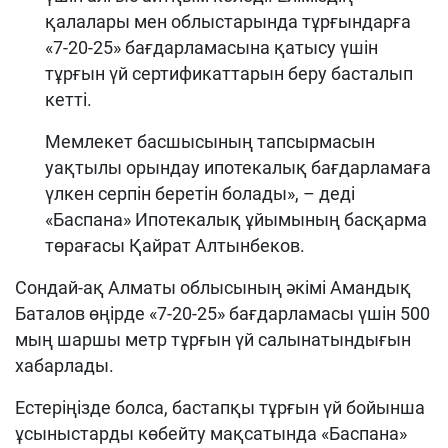
қалалары мен облыстарында тұрғындарға
«7-20-25» бағдарламасына қатысу үшін
тұрғын үй сертификаттарын беру басталып
кетті.
Мемлекет басшысының тапсырмасын
уақтылы орындау ипотекалық бағдарламаға
үлкен серпін беретін болады», – деді
«Баспана» Ипотекалық ұйымының басқарма
төрағасы Қайрат Алтынбеков.
Сондай-ақ Алматы облысының әкімі Амандық
Баталов өңірде «7-20-25» бағдарламасы үшін 500
мың шаршы метр тұрғын үй салынатындығын
хабарлады.
Естеріңізде болса, бастапқы тұрғын үй бойынша
ұсыныстарды көбейту мақсатында «Баспана»