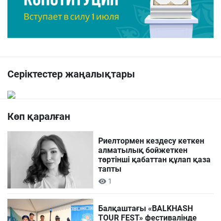
Серіктестер жаңалықтары
Көп қаралған
Риелтормен кездесу кеткен
алматылық бойжеткен
төртінші қабаттан құлап қаза
тапты
1
Балқаштағы «BALKHASH
TOUR FEST» фестивалінде