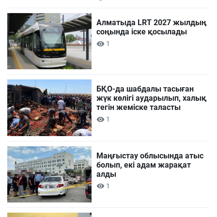
Алматыда LRT 2027 жылдың
соңында іске қосылады
1
БҚО-да шабдалы тасыған
жүк көлігі аударылып, халық
тегін жеміске таласты
1
Маңғыстау облысында атыс
болып, екі адам жарақат
алды
1