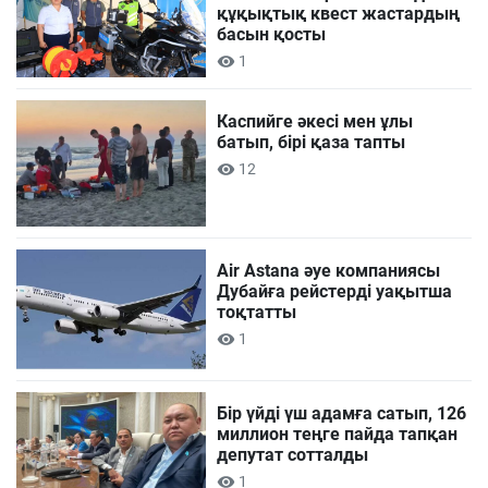
құқықтық квест жастардың
басын қосты
1
Каспийге әкесі мен ұлы
батып, бірі қаза тапты
12
Air Astana әуе компаниясы
Дубайға рейстерді уақытша
тоқтатты
1
Бір үйді үш адамға сатып, 126
миллион теңге пайда тапқан
депутат сотталды
1