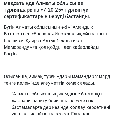
мақсатында Алматы облысы өз
тұрғындарына «7-20-25» тұрғын үй
сертификаттарын беруді бастайды.
Бүгін Алматы облысының әкімі Амандық
Баталов пен «Баспана» Ипотекалық ұйымының
басшысы Қайрат Алтынбеков тиісті
Меморандумға қол қойды, деп хабарлайды
Baq.kz
.
Осылайша, аймақ тұрғындары мамандар 2 млрд
теңге көлемінде әлеуметтік көмек алады.
“Алматы облысының әкімдігіне бастапқы
жарнаны азайту бойынша әлеуметтік
бастамаларға дер кезінде қолдау көрсеткені
үшін алғыс айтқым келеді. Еліміздің