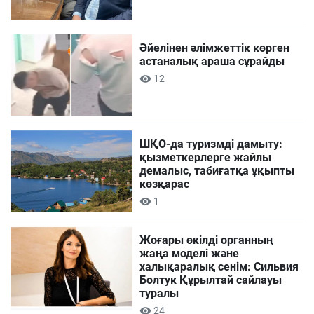
Әйелінен әлімжеттік көрген
астаналық араша сұрайды
12
ШҚО-да туризмді дамыту:
қызметкерлерге жайлы
демалыс, табиғатқа ұқыпты
көзқарас
1
Жоғары өкілді органның
жаңа моделі және
халықаралық сенім: Сильвия
Болтук Құрылтай сайлауы
туралы
24