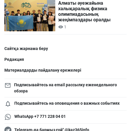
Алматы әуежайына
халықаралық физика
олимпиадасының
жеңімпаздары оралды
1
Сайтқа жарнама беру
Редакция
Материалдарды пайдалану ережелері
Подписывайтесь на email рассылку еженедельного
обзора
Подписывайтесь на оповещения о важных событиях
WhatsApp +7 771 228 04 01
Telegram-да бармыз ғой" @kaz365info