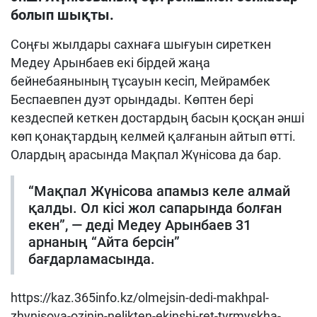
болып шықты.
Соңғы жылдары сахнаға шығуын сиреткен
Медеу Арынбаев екі бірдей жаңа
бейнебаянының тұсауын кесіп, Мейрамбек
Беспаевпен дуэт орындады. Көптен бері
кездеспей кеткен достардың басын қосқан әнші
көп қонақтардың келмей қалғанын айтып өтті.
Олардың арасында Мақпал Жүнісова да бар.
“Мақпал Жүнісова апамыз келе алмай
қалды. Ол кісі жол сапарында болған
екен”, — деді Медеу Арынбаев 31
арнаның “Айта берсін”
бағдарламасында.
https://kaz.365info.kz/olmejsin-dedi-makhpal-
zhynisova-ozinin-nelikten-ekinshi-ret-tyrmyskha-