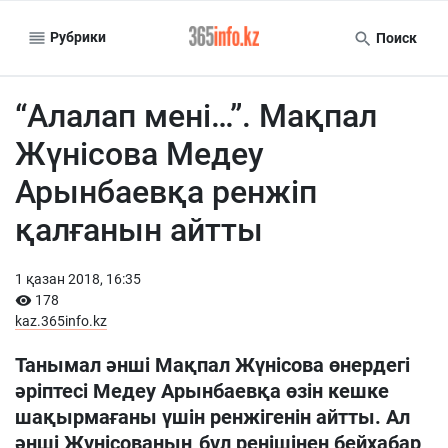
Рубрики
Поиск
“Алалап мені…”. Мақпал
Жүнісова Медеу
Арынбаевқа ренжіп
қалғанын айтты
1 қазан 2018, 16:35
178
kaz.365info.kz
Танымал әнші Мақпал Жүнісова өнердегі
әріптесі Медеу Арынбаевқа өзін кешке
шақырмағаны үшін ренжігенін айтты. Ал
әнші Жүнісованың бұл ренішінен бейхабар