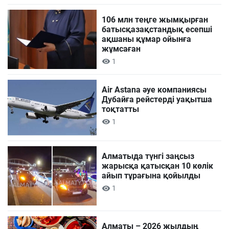
106 млн теңге жымқырған
батысқазақстандық есепші
ақшаны құмар ойынға
жұмсаған
1
Air Astana әуе компаниясы
Дубайға рейстерді уақытша
тоқтатты
1
Алматыда түнгі заңсыз
жарысқа қатысқан 10 көлік
айып тұрағына қойылды
1
Алматы – 2026 жылдың