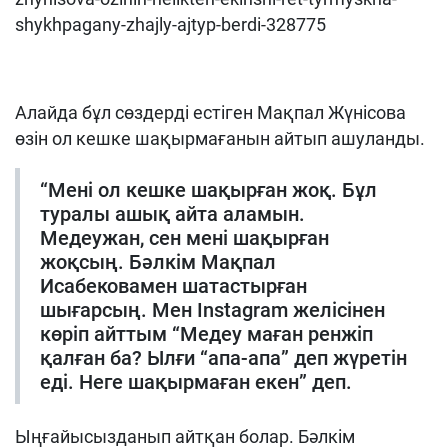
shykhpagany-zhajly-ajtyp-berdi-328775
Алайда бұл сөздерді естіген Мақпал Жүнісова
өзін ол кешке шақырмағанын айтып ашуланды.
“Мені ол кешке шақырған жоқ. Бұл
туралы ашық айта аламын.
Медеужан, сен мені шақырған
жоқсың. Бәлкім Мақпал
Исабековамен шатастырған
шығарсың. Мен Instagram желісінен
көріп айттым “Медеу маған ренжіп
қалған ба? Ылғи “апа-апа” деп жүретін
еді. Неге шақырмаған екен” деп.
Ыңғайысызданып айтқан болар. Бәлкім