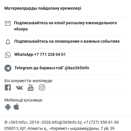
Материалдарды пайдалану ережелері
Подписывайтесь на email рассылку еженедельного
обзора
Подписывайтесь на оповещения о важных событиях
WhatsApp +7 771 228 04 01
Telegram-да бармыз ғой" @kaz365info
Біз әлеуметтік желілерде:
Мобильді қосымша:
© «365 Info», 2014–2026
info@365info.kz
, +7 (727) 350-61-36
050013, ҚР, Алматы қ., «Керемет» ықшамауданы, 7 үй, 39