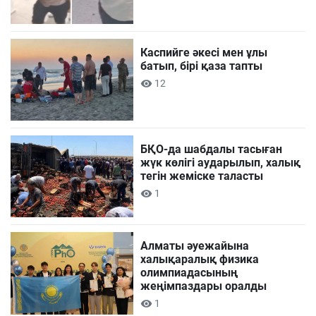
Каспийге әкесі мен ұлы
батып, бірі қаза тапты
12
БҚО-да шабдалы тасыған
жүк көлігі аударылып, халық
тегін жеміске таласты
1
Алматы әуежайына
халықаралық физика
олимпиадасының
жеңімпаздары оралды
1