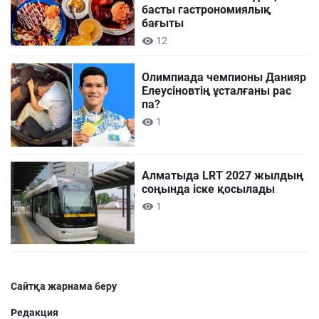
басты гастрономиялық
бағыты
12
Олимпиада чемпионы Данияр
Елеусіновтің ұсталғаны рас
па?
1
Алматыда LRT 2027 жылдың
соңында іске қосылады
1
Сайтқа жарнама беру
Редакция