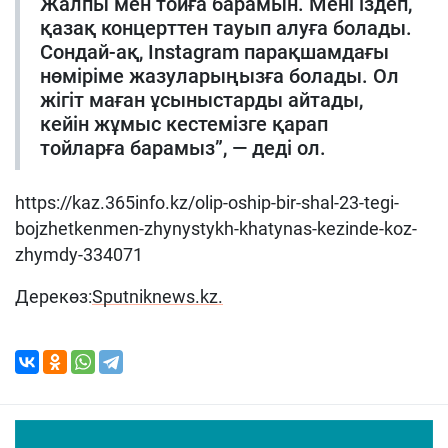
Жалпы мен тойға барамын. Мені іздеп,
қазақ концерттен тауып алуға болады.
Сондай-ақ, Instagram парақшамдағы
нөміріме жазуларыңызға болады. Ол
жігіт маған ұсыныстарды айтады,
кейін жұмыс кестемізге қарап
тойларға барамыз”, — деді ол.
https://kaz.365info.kz/olip-oship-bir-shal-23-tegi-
bojzhetkenmen-zhynystykh-khatynas-kezinde-koz-
zhymdy-334071
Дерекөз:
Sputniknews.kz.