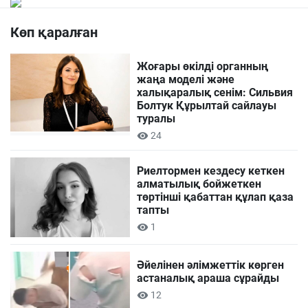
Көп қаралған
Жоғары өкілді органның
жаңа моделі және
халықаралық сенім: Сильвия
Болтук Құрылтай сайлауы
туралы
24
Риелтормен кездесу кеткен
алматылық бойжеткен
төртінші қабаттан құлап қаза
тапты
1
Әйелінен әлімжеттік көрген
астаналық араша сұрайды
12