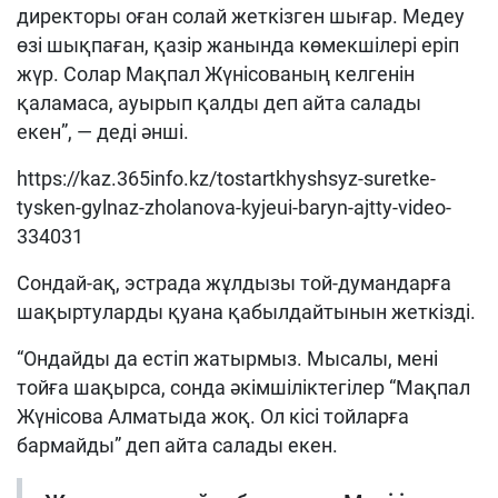
директоры оған солай жеткізген шығар. Медеу
өзі шықпаған, қазір жанында көмекшілері еріп
жүр. Солар Мақпал Жүнісованың келгенін
қаламаса, ауырып қалды деп айта салады
екен”, — деді әнші.
https://kaz.365info.kz/tostartkhyshsyz-suretke-
tysken-gylnaz-zholanova-kyjeui-baryn-ajtty-video-
334031
Сондай-ақ, эстрада жұлдызы той-думандарға
шақыртуларды қуана қабылдайтынын жеткізді.
“Ондайды да естіп жатырмыз. Мысалы, мені
тойға шақырса, сонда әкімшіліктегілер “Мақпал
Жүнісова Алматыда жоқ. Ол кісі тойларға
бармайды” деп айта салады екен.