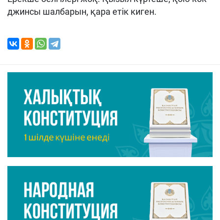
джинсы шалбарын, қара етік киген.