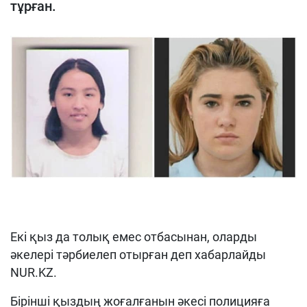
тұрған.
Екі қыз да толық емес отбасынан, оларды
әкелері тәрбиелеп отырған деп хабарлайды
NUR.KZ.
Бірінші қыздың жоғалғанын әкесі полицияға