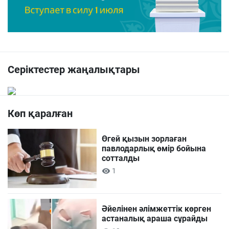
Серіктестер жаңалықтары
Көп қаралған
Өгей қызын зорлаған
павлодарлық өмір бойына
сотталды
1
Әйелінен әлімжеттік көрген
астаналық араша сұрайды