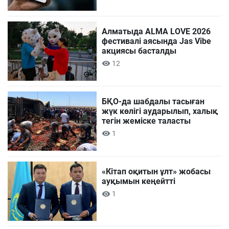
Алматыда ALMA LOVE 2026
фестивалі аясында Jas Vibe
акциясы басталды
12
БҚО-да шабдалы тасыған
жүк көлігі аударылып, халық
тегін жеміске таласты
1
«Кітап оқитын ұлт» жобасы
ауқымын кеңейтті
1