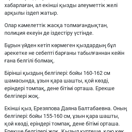
хабарлаған, ал екінші қызды әлеуметтік желі
арқылы іздеп жатыр.
Олар кәмелеттік жасқа толмағандықтан,
полиция екеуін де іздестіру үстінде.
Бұрын үйден кетіп көрмеген қыздардың бұл
әрекетке не себепті барғаны табылғаннан кейін
ғана белгілі болмақ.
Бірінші қыздың белгілері: бойы 160-162 см
шамасында, ұзын қара шашты, қой көзді,
еріндері томпақ, дене бітімі орташа. Ерекше
белгілері жоқ.
Екінші қыз, Ерезяпова Даяна Балтабаевна. Оның
белгілері: бойы 155-160 см, ұзын қара шашты,
қой көзді, еріндері томпақ, дене бітімі орташа.
Ерекше белгілері жоқ. Қызыл күртеше, қою көк