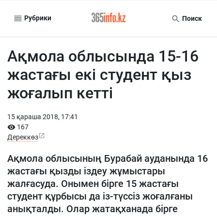
Рубрики
Поиск
Ақмола облысында 15-16
жастағы екі студент қыз
жоғалып кетті
15 қараша 2018, 17:41
167
Дереккөз
Ақмола облысының Бурабай ауданында 16
жастағы қызды іздеу жұмыстары
жалғасуда. Онымен бірге 15 жастағы
студент құрбысы да із-түссіз жоғалғаны
анықталды. Олар жатақханада бірге