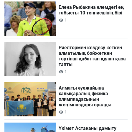
Елена Рыбакина әлемдегі ең
табысты 10 теннисшінің бірі
1
Риелтормен кездесу кеткен
алматылық бойжеткен
төртінші қабаттан құлап қаза
тапты
1
Алматы әуежайына
халықаралық физика
олимпиадасының
жеңімпаздары оралды
1
Үкімет Астананы дамыту