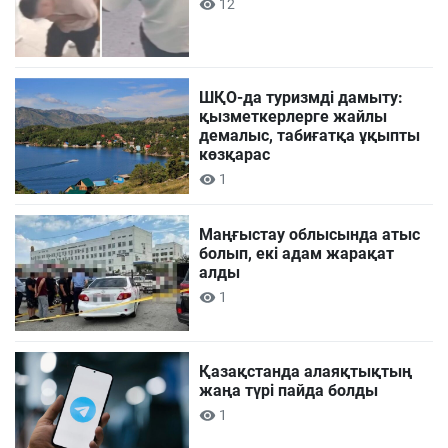
12
ШҚО-да туризмді дамыту:
қызметкерлерге жайлы
демалыс, табиғатқа ұқыпты
көзқарас
1
Маңғыстау облысында атыс
болып, екі адам жарақат
алды
1
Қазақстанда алаяқтықтың
жаңа түрі пайда болды
1