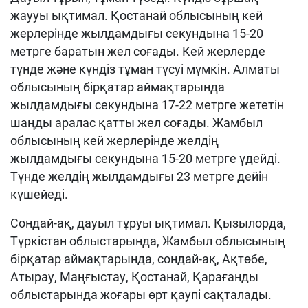
жаууы ықтимал. Қостанай облысының кей
жерлерінде жылдамдығы секундына 15-20
метрге баратын жел соғады. Кей жерлерде
түнде және күндіз тұман түсуі мүмкін. Алматы
облысының бірқатар аймақтарында
жылдамдығы секундына 17-22 метрге жететін
шаңды аралас қатты жел соғады. Жамбыл
облысының кей жерлерінде желдің
жылдамдығы секундына 15-20 метрге үдейді.
Түнде желдің жылдамдығы 23 метрге дейін
күшейеді.
Сондай-ақ, дауыл тұруы ықтимал. Қызылорда,
Түркістан облыстарында, Жамбыл облысының
бірқатар аймақтарында, сондай-ақ, Ақтөбе,
Атырау, Маңғыстау, Қостанай, Қарағанды
облыстарында жоғары өрт қаупі сақталады.