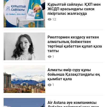
Құрылтай сайлауы: ҚХП мен
ЖСДП арасындағы саяси
пікірталас жалғасуда
12
Риелтормен кездесу кеткен
алматылық бойжеткен
төртінші қабаттан құлап қаза
тапты
1
Алматы өмір сүру құны
бойынша Қазақстандағы ең
қымбат қала
1
Air Astana әуе компаниясы