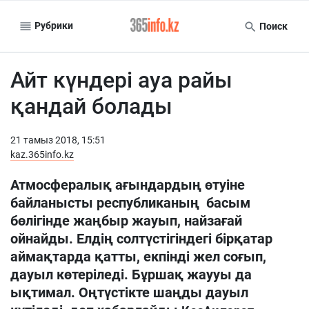
Рубрики
Поиск
Айт күндері ауа райы
қандай болады
21 тамыз 2018, 15:51
kaz.365info.kz
Атмосфералық ағындардың өтуіне
байланысты республиканың басым
бөлігінде жаңбыр жауып, найзағай
ойнайды. Елдің солтүстігіндегі бірқатар
аймақтарда қатты, екпінді жел соғып,
дауыл көтеріледі. Бұршақ жаууы да
ықтимал. Оңтүстікте шаңды дауыл