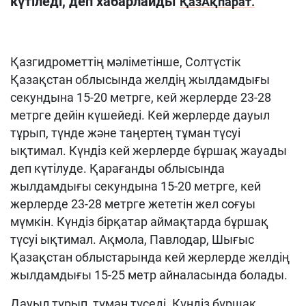
күтіледі, деп хабарлайды
ҚазАқпарат.
Қазгидрометтің мәліметінше, Солтүстік
Қазақстан облысында желдің жылдамдығы
секундына 15-20 метрге, кей жерлерде 23-28
метрге дейін күшейеді. Кей жерлерде дауыл
тұрып, түнде және таңертең тұман түсуі
ықтимал. Күндіз кей жерлерде бұршақ жауады
деп күтілуде. Қарағанды облысында
жылдамдығы секундына 15-20 метрге, кей
жерлерде 23-28 метрге жететін жел соғуы
мүмкін. Күндіз бірқатар аймақтарда бұршақ
түсуі ықтимал. Ақмола, Павлодар, Шығыс
Қазақстан облыстарында кей жерлерде желдің
жылдамдығы 15-25 метр айналасында болады.
Дауыл тұрып, тұман түседі. Күндіз бұршақ