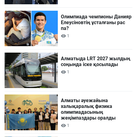
Олимпиада чемпионы Данияр
Елеусіновтің ұсталғаны рас
па?
1
Алматыда LRT 2027 жылдың
соңында іске қосылады
1
Алматы әуежайына
халықаралық физика
олимпиадасының
жеңімпаздары оралды
1