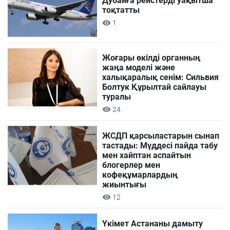
Дубайға рейстерді уақытша
тоқтатты
1
Жоғары өкілді органның
жаңа моделі және
халықаралық сенім: Сильвия
Болтук Құрылтай сайлауы
туралы
24
ЖСДП қарсыластарын сынап
тастады: Мүддесі пайда табу
мен хайптан аспайтын
блогерлер мен
кофеқұмарлардың
жиынтығы
12
Үкімет Астананы дамыту