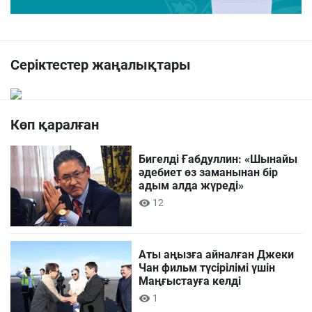
Серіктестер жаңалықтары
Көп қаралған
Бигелді Ғабдуллин: «Шынайы
әдебиет өз заманынан бір
адым алда жүреді»
12
Аты аңызға айналған Джеки
Чан фильм түсірілімі үшін
Маңғыстауға келді
1