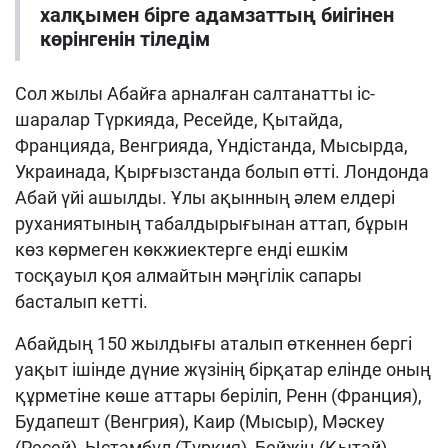
халқымен бірге адамзаттың биігінен
көрінгенін тіледім
Сол жылы Абайға арналған салтанатты іс-
шаралар Түркияда, Ресейде, Қытайда,
Францияда, Венгрияда, Үндістанда, Мысырда,
Украинада, Қырғызстанда болып өтті. Лондонда
Абай үйі ашылды. Ұлы ақынның әлем елдері
руханиятының табалдырығынан аттап, бұрын
көз көрмеген көкжиектерге енді ешкім
тосқауыл қоя алмайтын мәңгілік сапары
басталып кетті.
Абайдың 150 жылдығы аталып өткеннен бергі
уақыт ішінде дүние жүзінің бірқатар елінде оның
құрметіне көше аттары беріліп, Ренн (Франция),
Будапешт (Венгрия), Каир (Мысыр), Мәскеу
(Ресей), Ыстамбұл (Түркия), Бейжің (Қытай),