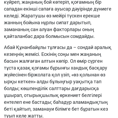
күйреп, жаңаның бой көтеріп, қоғамның бір
сападан екінші сапаға ауысар дәуірінде дүниеге
келеді. Жаратушы өз мейірі түскен ерекше
жанның бойына нұрлы сипат дарытып,
замананың сан алуан факторлары оның
қайталанбас дара болмысын сомдайды.
Абай Құнанбайұлы тұлғасы да – сондай аралық
кезеңнің жемісі. Ескінің соңы мен жаңаның
басын жалғаған алтын көпір
. Ол өмір сүрген
тұста қазақ қоғамы бұрынғы хандық басқару
жүйесінен біржолата қол үзіп, «өз қолынан өз
ырқы кеткен» алды бұлыңғыр уақытқа тап
болды; көшпенділік салттары дағдарысқа
ұшырап, отырықшылық өркениет белгілері
ентелеп ене бастады; баһадүр аламандықтың
беті қайтып, заманауи білімге бет бұратын кез
туып келе жатты.