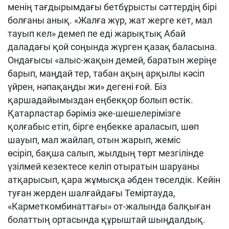
менің тағдырымдағы бетбұрысты сәттердің бірі
болғаны анық. «Жалға жүр, жат жерге кет, мал
тауып кел» демеп пе еді жарықтық Абай
даладағы қой соңында жүрген қазақ баласына.
Ондағысы «алыс-жақын демей, баратын жеріңе
барып, маңдай тер, табан ақың арқылы кәсіп
үйрен, нәпақаңды жи» дегені ғой. Біз
қаршадайымыздан еңбекқор болып өстік.
Қатарластар бәріміз әке-шешелерімізге
қолғабыс етіп, бірге еңбекке араласып, шөп
шауып, мал жайлап, отын жарып, жеміс
өсіріп, бақша салып, жылдың төрт мезгілінде
үзілмей кезектесе келіп отыратын шаруаны
атқарысып, қара жұмысқа әбден төселдік. Кейін
туған жерден шалғайдағы Теміртауда,
«Карметкомбинаттағы» от-жалында балқыған
болаттың ортасында құрыштай шыңдалдық.