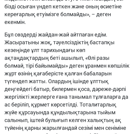
бізді осыған үндеп кеткен және оның өсиетіне
кереғарлық етуімізге болмайды», – деген
екенмін.
Бұл сөздерді жайдан-жай айтпаған едім.
Жасыратыны жоқ, тәуелсіздіктің бастапқы
кезеңінде ұлт тарихындағы көп
ақтаңдақтардың беті ашылып, «Өлі разы
болмай, тірі байымайды» деген ұранмен көпшілік
жұрт өзінің қағаберісте қалған бабаларын
түгендеп жатты. Олардың ішінде ұлттық
деңгейдегі батыр, билермен қоса, дәреже-дәрпі
жергілікті жерлерге ғана танымал тұлғаларға да
ас беріліп, құрмет көрсетілді. Тоталитарлық
жүйе құрсауында құндылықтарына тыйым
салынып, іштей булығып келген халықтың ақ
түйенің қарны жарылғандай сезімі мен сеніміне