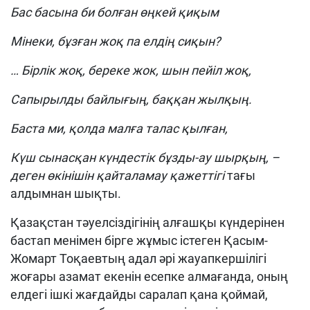
Бас басына би болған өңкей қиқым
Мінеки, бұзған жоқ па елдің сиқын?
… Бірлік жоқ, береке жок, шын пейіл жоқ,
Сапырылды байлығың, баққан жылқың.
Баста ми, қолда малға талас қылған,
Күш сынасқан күндестік бұзды-ау шырқың, –
деген өкінішін қайталамау қажеттігі
тағы
алдымнан шықты.
Қазақстан тәуелсіздігінің алғашқы күндерінен
бастап менімен бірге жұмыс істеген Қасым-
Жомарт Тоқаевтың адал әрі жауапкершілігі
жоғары азамат екенін есепке алмағанда, оның
елдегі ішкі жағдайды саралап қана қоймай,