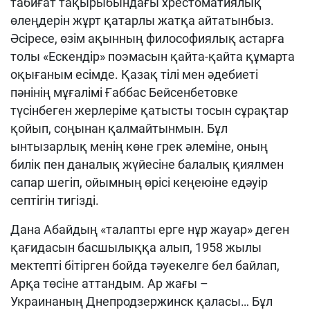
табиғат тақырыбындағы хрестоматиялық
өлеңдерін жұрт қатарлы жатқа айтатынбыз.
Әсіресе, өзім ақынның философиялық астарға
толы «Ескендір» поэмасын қайта-қайта құмарта
оқығаным есімде. Қазақ тілі мен әдебиеті
пәнінің мұғалімі Ғаббас Бейсенбетовке
түсінбеген жерлеріме қатысты тосын сұрақтар
қойып, соңынан қалмайтынмын. Бұл
ынтызарлық менің көне грек әлеміне, оның
билік пен даналық жүйесіне балалық қиялмен
сапар шегіп, ойымның өрісі кеңеюіне едәуір
септігін тигізді.
Дана Абайдың «талапты ерге нұр жауар» деген
қағидасын басшылыққа алып, 1958 жылы
мектепті бітірген бойда т
әуекелге бел байлап,
Арқа төсіне аттандым. Ар жағы –
Украинаның Днепродзержинск қаласы… Бұл