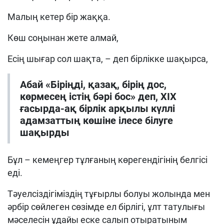
Малың кетер бір жаққа.
Көш соңынан жете алмай,
Есің шығар сол шақта, – деп бірлікке шақырса,
Абай «Біріңді, қазақ, бірің дос,
көрмесең істің бәрі бос» деп, ХІХ
ғасырда-ақ бірлік арқылы күллі
адамзаттың көшіне ілесе білуге
шақырды
Бұл – кемеңгер тұлғаның көрегендігінің белгісі
еді.
Тәуелсіздігіміздің тұғырлы болуы жолында мен
әрбір сөйлеген сөзімде ел бірлігі, ұлт татулығы
мәселесін ұдайы еске салып отыратыным