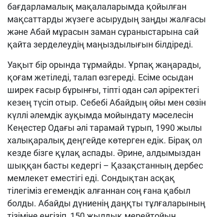
бағдарламалық мақалаларымда қойылған
мақсаттарды жүзеге асырудың заңды жалғасы
және Абай мұрасын заман сұраныстарына сай
қайта зерделеудің маңыздылығын білдіреді.
Уақыт бір орында тұрмайды. Ұрпақ жаңарады,
қоғам жетіледі, талап өзгереді. Есіме осыдан
ширек ғасыр бұрынғы, тіпті одан сәл әріректегі
кезең түсіп отыр. Себебі Абайдың ойы мен сөзін
күллі әлемдік ауқымда мойындату мәселесін
Кеңестер Одағы әлі тарамай тұрып, 1990 жылы
халықаралық деңгейде көтерген едік. Бірақ ол
кезде бізге құлақ аспады. Әрине, алдымыздан
шыққан басты кедергі – Қазақстанның дербес
мемлекет еместігі еді. Сондықтан асқақ
тілегіміз егемендік алғаннан соң ғана қабыл
болды. Абайды дүниенің даңқты тұлғаларының
тізіміне енгізіп, 150 жылдық мерейтойын