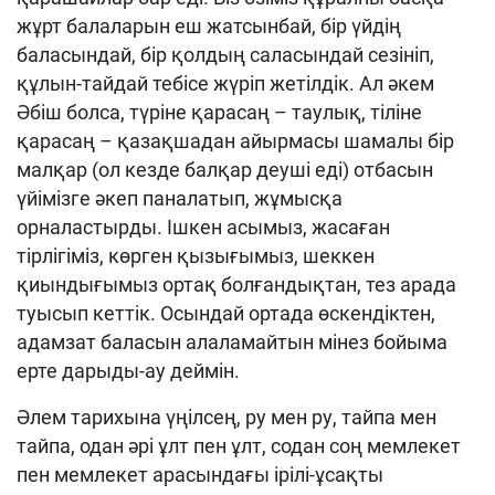
жұрт балаларын еш жатсынбай, бір үйдің
баласындай, бір қолдың саласындай сезініп,
құлын-тайдай тебісе жүріп жетілдік. Ал әкем
Әбіш болса, түріне қарасаң – таулық, тіліне
қарасаң – қазақшадан айырмасы шамалы бір
малқар (ол кезде балқар деуші еді) отбасын
үйімізге әкеп паналатып, жұмысқа
орналастырды. Ішкен асымыз, жасаған
тірлігіміз, көрген қызығымыз, шеккен
қиындығымыз ортақ болғандықтан, тез арада
туысып кеттік. Осындай ортада өскендіктен,
адамзат баласын алаламайтын мінез бойыма
ерте дарыды-ау деймін.
Әлем тарихына үңілсең, ру мен ру, тайпа мен
тайпа, одан әрі ұлт пен ұлт, содан соң мемлекет
пен мемлекет арасындағы ірілі-ұсақты