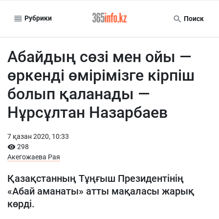
Рубрики
Поиск
Абайдың сөзі мен ойы —
өркенді өмірімізге кірпіш
болып қаланады —
Нұрсұлтан Назарбаев
7 қазан 2020, 10:33
298
Акегожаева Рая
Қазақстанның Тұңғыш Президентінің
«Абай аманаты» атты мақаласы жарық
көрді.