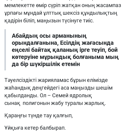
мемлекетте өмір сүріп жатқан оның жасампаз
ұрпағы мұндай ұлттық шексіз құндылықтың
қадірін біліп, маңызын түсінуге тиіс.
Абайдың осы арманының
орындалғанына, Есілдің жағасында
еңселі байтақ қаланың ірге теуіп, бой
көтеруіне мұрындық болғаныма мың
да бір шүкіршілік етемін
Тәуелсіздікті жарияламас бұрын елімізде
жаһандық деңгейдегі аса маңызды шешім
қабылданды. Ол – Семей ядролық
сынақ полигонын жабу туралы жарлық.
Қараңғы түнде тау қалғып,
Ұйқыға кетер балбырап.