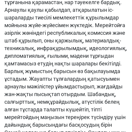
тұрғанына қарамастан, нар тәуекелге бардық.
Арнаулы қаулы қабылдап, атқарылатын іс-
шараларды тиесілі мемлекеттік құрылымдар
мойнына жүйе-жүйесімен жүктедік. Мерейтойға
әзірлік жөніндегі республикалық комиссия және
штаб құрылып, оны қаржылық, материалдық-
техникалық, инфрақұрылымдық, идеологиялық,
дипломатиялық, ғылыми, мәдени тұрғыдан
қамтамасыз етудің нақты шаралары бекітілді.
Барлық жұмыстың барысын өз бақылауымда
ұстадым. Жауапты тұлғалардың қатысуымен
арнаулы мәжілістер ұйымдастырып, жағдайды
жан-жақты пысықтап отырдым. Шабандық,
салғырттық, немқұрайдылық, атүстілік белең
алған тұстарда талапты күшейтіп, тіпті
мерейтойдың маңызын тереңірек түсіндіру үшін
дайындық барысындағы басқосудың бірін