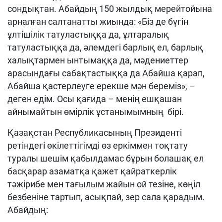
сондықтан. Абайдың 150 жылдық мерейтойына
арналған салтанатты жиында: «Біз де бүгін
ұлтішілік татуластыққа да, ұлтаралық
татуластыққа да, әлемдегі барлық ел, барлық
халықтармен ынтымаққа да, мәдениеттер
арасындағы сабақтастыққа да Абайша қарап,
Абайша қастерлеуге ерекше мән береміз», –
деген едім. Осы қағида – менің ешқашан
айнымайтын өмірлік ұстанымымның бірі.
Қазақстан Республикасының Президенті
ретіндегі өкілеттігімді өз еркіммен тоқтату
туралы шешім қабылдамас бұрын болашақ ел
басқарар азаматқа қажет қайраткерлік
тәжірибе мен тағылым жайын ой тезіне, көңіл
безбеніне тартып, асықпай, зер сала қарадым.
Абайдың: