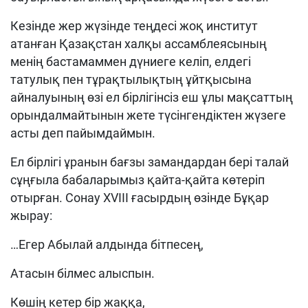
Кезінде жер жүзінде теңдесі жоқ институт
атанған Қазақстан халқы ассамблеясының
менің бастамаммен дүниеге келіп, елдегі
татулық пен тұрақтылықтың ұйтқысына
айналуының өзі ел бірлігінсіз еш ұлы мақсаттың
орындалмайтынын жете түсінгендіктен жүзеге
асты деп пайымдаймын.
Ел бірлігі ұранын бағзы замандардан бері талай
сұңғыла бабаларымыз қайта-қайта көтеріп
отырған. Сонау ХVІІІ ғасырдың өзінде Бұқар
жырау:
…Егер Абылай алдында бітпесең,
Атасын білмес алыспын.
Көшің кетер бір жаққа,