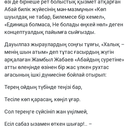
өзі де бірнеше рет болыстық қызмет атқарған
Абай билік жүйесінің мән-мазмұнын «Көп
шуылдақ не табар, Билемесе бір кемел»,
«Единица болмаса, Не болады өңкей нөл» деген
концептуалдық пайымға сыйғызды.
Дауылпаз жыраулардың соңғы тұяғы, «Халық –
менің шын атым» деп тұтас ғасырдың жүгін
арқалаған Жамбыл Жабаев «Абайдың суретіне»
атты өлеңінде өзінен бір жас үлкен рухтас
ағасының ішкі дүниесіне бойлай отырып:
Терең ойдың түбінде теңізі бар,
Тесіле көп қарасаң, көңіл ұғар.
Сол тереңге сүйсініп жан үңілмей,
Есіл сабаз ызамен өткен шығар!.. –