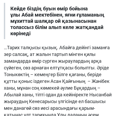
Кейде біздің буын өмір бойына
ұлы Абай мектебінен, яғни ғұламаның
мұхиттай шалқар ой қазынасынан
толассыз білім алып келе жатқандай
көрінеді
…Тарих талқысы қызық. Абайға дейінгі заманға
зер салсақ, ат жалын тартып мінген қилы
замандарда өмір сүрген жыраулардың арқа
сүйеген, сөз арнаған елтұтқасы болыпты. Әріде
Тоныкөктің – кемеңгер Білге қағаны, беріде
құтты қоныс іздеген Асан Қайғының – Жәнібек
ханы, мұнан соң көмекей әулие Бұқардың –
Абылай ханы, тіпті одан да кейініректе Нысанбай
жыраудың Кенесарысы үлгісінде ел басшысы
мен данагөй сөз иесі арасындағы қарым-
қатынас ұлт тарихында Ұлы даланың әсем