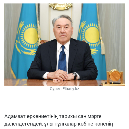
Сурет: Elbasy.kz
Адамзат өркениетінің тарихы сан мәрте
дәлелдегендей, ұлы тұлғалар көбіне көненің