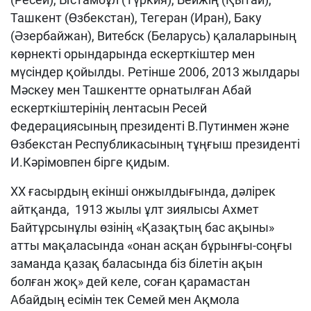
Ташкент (Өзбекстан), Тегеран (Иран), Баку
(Әзербайжан), Витебск (Беларусь) қалаларының
көрнекті орындарында ескерткіштер мен
мүсіндер қойылды. Ретінше 2006, 2013 жылдары
Мәскеу мен Ташкентте орнатылған Абай
ескерткіштерінің лентасын Ресей
Федерациясының президенті В.Путинмен және
Өзбекстан Республикасының тұңғыш президенті
И.Кәрімовпен бірге қидым.
ХХ ғасырдың екінші онжылдығында, дәлірек
айтқанда, 1913 жылы ұлт зиялысы Ахмет
Байтұрсынұлы өзінің «Қазақтың бас ақыны»
атты мақаласында «онан асқан бұрынғы-соңғы
заманда қазақ баласында біз білетін ақын
болған жоқ» дей келе, соған қарамастан
Абайдың есімін тек Семей мен Ақмола