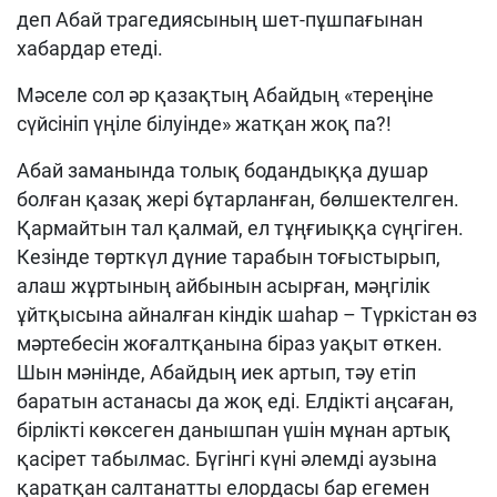
деп Абай трагедиясының шет-пұшпағынан
хабардар етеді.
Мәселе сол әр қазақтың Абайдың «тереңіне
сүйсініп үңіле білуінде» жатқан жоқ па?!
Абай заманында толық бодандыққа душар
болған қазақ жері бұтарланған, бөлшектелген.
Қармайтын тал қалмай, ел тұңғиыққа сүңгіген.
Кезінде төрткүл дүние тарабын тоғыстырып,
алаш жұртының айбынын асырған, мәңгілік
ұйтқысына айналған кіндік шаһар – Түркістан өз
мәртебесін жоғалтқанына біраз уақыт өткен.
Шын мәнінде, Абайдың иек артып, тәу етіп
баратын астанасы да жоқ еді. Елдікті аңсаған,
бірлікті көксеген данышпан үшін мұнан артық
қасірет табылмас. Бүгінгі күні әлемді аузына
қаратқан салтанатты елордасы бар егемен