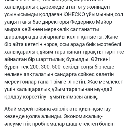
халықаралық дәрежеде атап өту жөніндегі
ұсынысымды қолдаған ЮНЕСКО ұйымының сол
уақыттағы бас директоры Федерико Майор
мырза кейіннен мерекелік салтанатты
шараларға да өзі арнайы келіп қатысты. Және
бір айта кететін нәрсе, осы арада биік мәртебелі
халықаралық ұйым тарапынан тұрақты тәртіпке
айналған бір шарттылық бұзылды. Өйткені
бұрын тек 200, 300, 500 секілді соңы бірнеше
нөлмен аяқталатын сандарға сәйкес келетін
мерейтойлар ғана тізімге ілінетін. Жас мемлекет
үшін халықаралық ұйым тарапынан мұндай
қолдау көрсетілуі ұмытылмасы анық.
Абай мерейтойына әзірлік өте қиын-қыстау
кезеңде қолға алынды. Экономикалық-
әлеуметтік проблемалар шаш-етектен болып