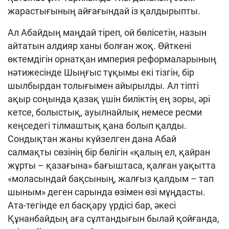
жарастығының айғағындай із қалдырыпты.
Ал Абайдың маңдай тіреп, ой бөлісетін, назын
айтатын алдияр ханы болған жоқ. Өйткені
өктемдігін орнатқан империя реформаларының
нәтижесінде Шыңғыс тұқымы екі тізгін, бір
шылбырдан толығымен айырылды. Ал тіпті
ақыр соңында қазақ үшін биліктің ең зоры, әрі
кетсе, болыстық, ауылнайлық немесе ресми
кеңседегі тілмаштық қана болып қалды.
Cондықтан жаны күйзелген дана Абай
салмақты сөзінің бір бөлігін «қалың ел, қайран
жұрты – қазағына» бағыштаса, қалған уақытта
«моласындай бақсының, жалғыз қалдым – тап
шыным» деген сарында өзімен өзі мұңдасты.
Ата-тегінде ел басқару үрдісі бар, әкесі
Құнанбайдың аға сұлтандығын былай қойғанда,