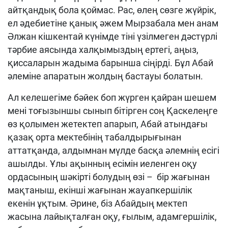
айтқандық бола қоймас. Рас, өлең сөзге жүйрік,
ел әдебиетіне қанық әжем Мырзабала мен анам
Әлжан кішкентай күнімде тіні үзілмеген дәстүрлі
тәрбие аясында халқымыздың ертегі, аңыз,
қиссаларын жадыма барынша сіңірді. Бұл Абай
әлеміне апаратын жолдың бастауы болатын.
Ал келешегіме бәйек боп жүрген қайран шешем
мені тоғызыншы сынып бітірген соң Қаскелеңге
өз қолымен жетектеп апарып, Абай атындағы
қазақ орта мектебінің табалдырығынан
аттатқанда, алдымнан мүлде басқа әлемнің есігі
ашылды. Ұлы ақынның есімін иеленген оқу
ордасының шәкірті болудың өзі – бір жағынан
мақтаныш, екінші жағынан жауапкершілік
екенін ұқтым. Әрине, біз Абайдың мектеп
жасына лайықталған оқу, ғылым, адамгершілік,