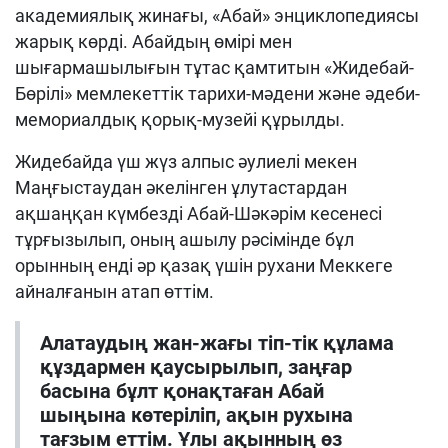
академиялық жинағы, «Абай» энциклопедиясы
жарық көрді. Абайдың өмірі мен
шығармашылығын тұтас қамтитын «Жидебай-
Бөрілі» мемлекеттік тарихи-мәдени және әдеби-
мемориалдық қорық-музейі құрылды.
Жидебайда үш жүз алпыс әулиелі мекен
Маңғыстаудан әкелінген ұлутастардан
ақшаңқан күмбезді Абай-Шәкәрім кесенесі
тұрғызылып, оның ашылу рәсімінде бұл
орынның енді әр қазақ үшін рухани Меккеге
айналғанын атап өттім.
Алатаудың жан-жағы тіп-тік құлама
құздармен қаусырылып, заңғар
басына бұлт қонақтаған Абай
шыңына көтеріліп, ақын рухына
тағзым еттім. Ұлы ақынның өз