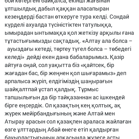
бой көтергені байқалса, екінші жағынан
ұлтшылдық дабыл қаққан аласапыран
кезеңдерді бастан өткеруге тура келді. Сондай
күрделі ахуалда түсіністіктен татулыққа,
ымырадан ынтымаққа қол жеткізу арқылы ғана
тұтастығымызды сақтадық.
«
Алтау ала болса –
ауыздағы кетеді, төртеу түгел болса – төбедегі
келеді» дейді екен дана бабаларымыз
.
Қазір
айтуға оңай, сол уақытта біз «қайтсек, бір
жағадан бас, бір жеңнен қол шығарамыз» деп
арпалыса жүріп, елдігіміздің шаңырағын
шайқалтпай ұстап қалдық. Тұрмыс
тапшылығын да бір тайқазаннан ас ішкендей
бірге еңсердік. Ол қазақтың кең қолтық, ақ
жүрек мейірбандығының және Алтай мен
Атырау арасын сол қазақпен араласа жайлаған
өзге ұлттардың Абай өнеге етіп қалдырған
бауырластығының арқасында жүзеге асты.