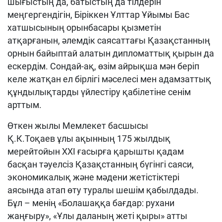
шығыстың да, батыстың да тілдерін
меңгергендігін, Біріккен Ұлттар Ұйымы Бас
хатшысының орынбасары қызметін
атқарғанын, әлемдік саясаттағы Қазақстанның
орнын байыптай алатын дипломаттық қырын да
ескердім. Сондай-ақ, өзім айрықша мән беріп
келе жатқан ел бірлігі мәселесі мен адамзаттық
құндылықтарды үйлестіру қабілетіне сенім
арттым.
Өткен жылы Мемлекет басшысы
Қ.К.Тоқаев ұлы ақынның 175 жылдық
мерейтойын ХХІ ғасырға қарышты қадам
басқан тәуелсіз Қазақстанның бүгінгі саяси,
экономикалық және мәдени жетістіктері
аясында атап өту туралы шешім қабылдады.
Бұл – менің «Болашаққа бағдар: рухани
жаңғыру», «Ұлы даланың жеті қыры» атты