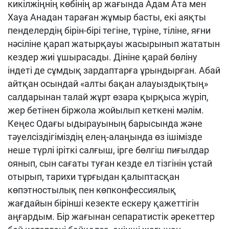
кикілжіңнің көбінің ар жағында Адам Ата мен
Хауа Анадан тараған жұмыр басты, екі аяқты
пенделердің бірін-бірі тегіне, түріне, тіліне, яғни
нәсіліне қарап жатырқауы жасырынып жататын
кездер жиі ұшырасады. Дініне қарай бөліну
індеті де сұмдық зардаптарға ұрындырған. Абай
айтқан осындай «алты бақан алауыздықтың»
салдарынан талай жұрт өзара қырқыса жүріп,
жер бетінен біржола жойылып кеткені мәлім.
Кеңес Одағы ыдырауының барысында және
тәуелсіздігіміздің елең-алаңында өз ішімізде
неше түрлі іріткі салғыш, ірге бөлгіш пиғылдар
оянып, сын сағаты туған кезде ел тізгінін ұстай
отырып, тарихи тұрғыдан қалыптасқан
көпэтностылық пен көпконфессиялық
жағдайын бірінші кезекте ескеру қажеттігін
аңғардым. Бір жағынан сепаратистік әрекеттер