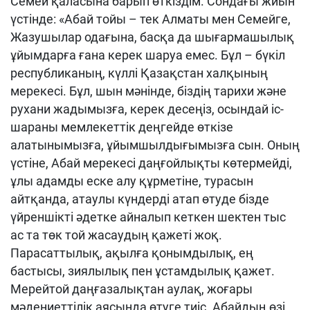
Семей қаласына барып өткіздім. Сондағы жиын
үстінде: «Абай тойы – тек Алматы мен Семейге,
Жазушылар одағына, басқа да шығармашылық
ұйымдарға ғана керек шаруа емес. Бұл – бүкіл
республиканың, күллі Қазақстан халқының
мерекесі. Бұл, шын мәнінде, біздің тарихи және
рухани жадымызға, керек десеңіз, осындай іс-
шараны мемлекеттік деңгейде өткізе
алатынымызға, ұйымшылдығымызға сын. Оның
үстіне, Абай мерекесі даңғойлықты көтермейді,
ұлы адамды еске алу құрметіне, турасын
айтқанда, атаулы күндерді атап өтуде бізде
үйреншікті әдетке айналып кеткен шектен тыс
ас та төк той жасаудың қажеті жоқ.
Парасаттылық, ақылға қонымдылық, ең
бастысы, зиялылық пен ұстамдылық қажет.
Мерейтой даңғазалықтан аулақ, жоғары
мәдениеттілік аясында өтуге тиіс. Абайдың өзі