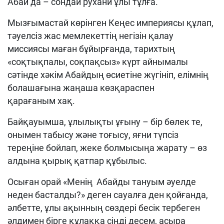
Абай да – сондай рухани ұлы тұлға.
Мызғымастай көрінген Кеңес империясы құлап,
тәуелсіз жас мемлекеттің негізін қалау
миссиясы маған бұйырғанда, тарихтың
«соқтықпалы, соқпақсыз» күрт айнымалы
сәтінде хәкім Абайдың өсиетіне жүгініп, елімнің
болашағына жаңаша көзқараспен
қарағаным хақ.
Байқауымша, ұлылықты ұғыну – бір бөлек те,
онымен табысу және тоғысу, яғни түпсіз
тереңіне бойлап, жеке болмысыңа жарату – өз
алдына қырық қатпар құбылыс.
Осыған орай «Менің Абайды тануым әуелде
неден басталды?» деген сауалға ден қойғанда,
әлбетте, ұлы ақынның сөздері бесік тербеген
әлдимен бірге құлаққа сіңді десем, асыра