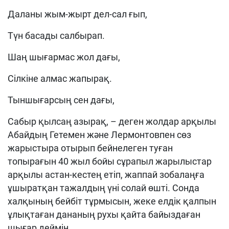
Даланы жым-жырт дел-сал ғып,
Түн басады салбырап.
Шаң шығармас жол дағы,
Сілкіне алмас жапырақ.
Тыншығарсың сен дағы,
Сабыр қылсаң азырақ, – деген жолдар арқылы
Абайдың Гетемен және Лермонтовпен сөз
жарыстыра отырып бейнелеген туған
топырағын 40 жыл бойы сұрапыл жарылыстар
арқылы астан-кестең етіп, жаппай зобалаңға
ұшыратқан тажалдың үні солай өшті. Сонда
халқының бейбіт тұрмысын, жеке елдік қалпын
ұлықтаған дананың рухы қайта байыздаған
шығар деймін.