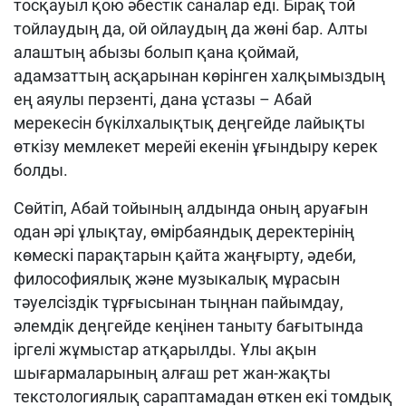
тосқауыл қою әбестік саналар еді. Бірақ той
тойлаудың да, ой ойлаудың да жөні бар. Алты
алаштың абызы болып қана қоймай,
адамзаттың асқарынан көрінген халқымыздың
ең аяулы перзенті, дана ұстазы – Абай
мерекесін бүкілхалықтық деңгейде лайықты
өткізу мемлекет мерейі екенін ұғындыру керек
болды.
Сөйтіп, Абай тойының алдында оның аруағын
одан әрі ұлықтау, өмірбаяндық деректерінің
көмескі парақтарын қайта жаңғырту, әдеби,
философиялық және музыкалық мұрасын
тәуелсіздік тұрғысынан тыңнан пайымдау,
әлемдік деңгейде кеңінен таныту бағытында
іргелі жұмыстар атқарылды. Ұлы ақын
шығармаларының алғаш рет жан-жақты
текстологиялық сараптамадан өткен екі томдық