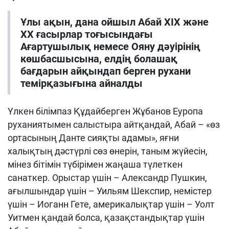
Ұлы ақын, дана ойшыл Абай ХІХ және
ХХ ғасырлар тоғысындағы
Ағартушылық немесе Ояну дәуірінің
көшбасшысына, елдің болашақ
бағдарын айқындап берген рухани
темірқазығына айналды
Үлкен білімпаз Құдайберген Жұбанов Еуропа
руханиятымен салыстыра айтқандай, Абай – «өз
ортасының Данте сияқты адамы», яғни
халықтың дәстүрлі сөз өнерін, таным жүйесін,
мінез бітімін түбірімен жаңаша түлеткен
санаткер. Орыстар үшін – Александр Пушкин,
ағылшындар үшін – Уильям Шекспир, немістер
үшін – Иоганн Гете, америкалықтар үшін – Уолт
Уитмен қандай болса, қазақстандықтар үшін