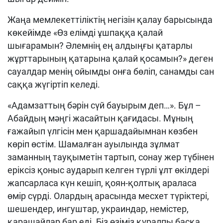
Жаңа мемлекеттіліктің негізін қалау барысында
көкейімде «Өз елімді ұшпаққа қалай
шығарамын? Әлемнің ең алдыңғы қатарлы
жұрттарының қатарына қалай қосамын?» деген
сауалдар менің ойымды онға бөліп, санамды сан
саққа жүгіртіп келеді.
«Адамзаттың бәрін сүй бауырым деп…». Бұл –
Абайдың мәңгі жасайтын қағидасы
.
Мұның
ғажайып үлгісін мен қаршадайымнан көзбен
көріп өстім. Шамалған ауылында зұлмат
заманның тауқыметін тартып, сонау жер түбінен
еріксіз қоныс аударып келген түрлі ұлт өкілдері
жапсарласа күн кешіп, қоян-қолтық араласа
өмір сүрді. Олардың арасында месхет түріктері,
шешендер, ингуштар, украиндар, немістер,
қарашайлар бар еді. Біз өзіміз құралпы басқа