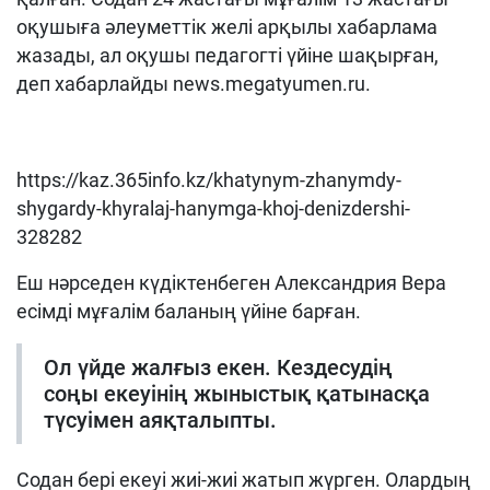
оқушыға әлеуметтік желі арқылы хабарлама
жазады, ал оқушы педагогті үйіне шақырған
,
деп хабарлайды
news.megatyumen.ru.
https://kaz.365info.kz/khatynym-zhanymdy-
shygardy-khyralaj-hanymga-khoj-denizdershi-
328282
Еш нәрседен күдіктенбеген Александрия Вера
есімді мұғалім баланың үйіне барған.
Ол үйде жалғыз екен. Кездесудің
соңы екеуінің жыныстық қатынасқа
түсуімен аяқталыпты.
Содан
бері екеуі жиі-жиі жатып жүрген. Олардың