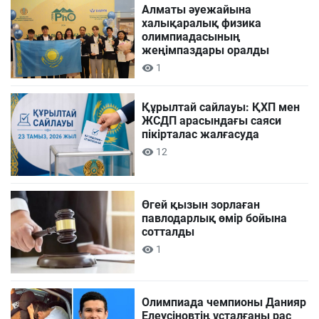
Алматы әуежайына
халықаралық физика
олимпиадасының
жеңімпаздары оралды
1
Құрылтай сайлауы: ҚХП мен
ЖСДП арасындағы саяси
пікірталас жалғасуда
12
Өгей қызын зорлаған
павлодарлық өмір бойына
сотталды
1
Олимпиада чемпионы Данияр
Елеусіновтің ұсталғаны рас