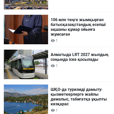
106 млн теңге жымқырған
батысқазақстандық есепші
ақшаны құмар ойынға
жұмсаған
1
Алматыда LRT 2027 жылдың
соңында іске қосылады
1
ШҚО-да туризмді дамыту:
қызметкерлерге жайлы
демалыс, табиғатқа ұқыпты
көзқарас
1