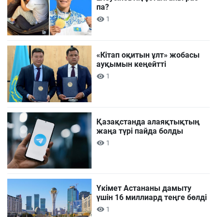
па?
1
«Кітап оқитын ұлт» жобасы
ауқымын кеңейтті
1
Қазақстанда алаяқтықтың
жаңа түрі пайда болды
1
Үкімет Астананы дамыту
үшін 16 миллиард теңге бөлді
1