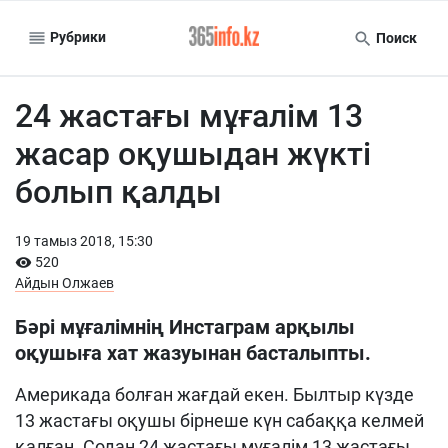
Рубрики
Поиск
24 жастағы мұғалім 13
жасар оқушыдан жүкті
болып қалды
19 тамыз 2018, 15:30
520
Айдын Олжаев
Бәрі мұғалімнің
Инстаграм
арқылы
оқушыға хат жазуынан басталыпты
.
Америкада болған жағдай екен. Былтыр күзде
13 жастағы оқушы бірнеше күн сабаққа келмей
қалған. Содан
24
жастағы мұғалім
13
жастағы