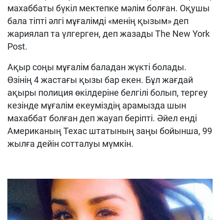
махаббаты бүкіл мектепке мәлім болған. Оқушы
бала тіпті әлгі мұғалімді «менің қызым» деп
жариялап та үлгерген, деп жазады
The New York
Post.
Ақыр соңы мұғалім баладан жүкті болады.
Өзінің 4 жастағы қызы бар екен. Бұл жағдай
ақыры полиция өкілдеріне белгілі болып, тергеу
кезінде мұғалім екеуміздің арамызда шын
махаббат болған деп жауап беріпті. Әйел енді
Американың Техас штатының заңы бойынша, 99
жылға дейін сотталуы мүмкін.