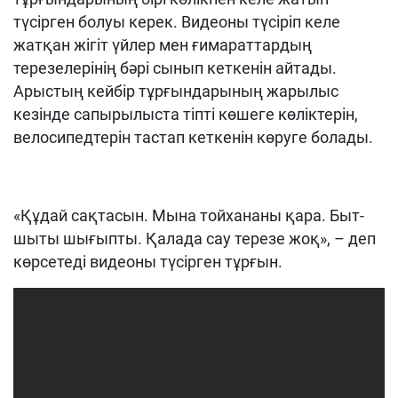
түсірген болуы керек. Видеоны түсіріп келе
жатқан жігіт үйлер мен ғимараттардың
терезелерінің бәрі сынып кеткенін айтады.
Арыстың кейбір тұрғындарының жарылыс
кезінде сапырылыста тіпті көшеге көліктерін,
велосипедтерін тастап кеткенін көруге болады.
«Құдай сақтасын. Мына тойхананы қара. Быт-
шыты шығыпты. Қалада сау терезе жоқ», – деп
көрсетеді видеоны түсірген тұрғын.