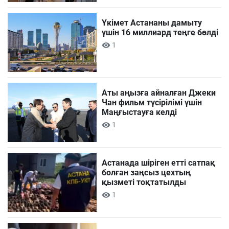
Үкімет Астананы дамыту
үшін 16 миллиард теңге бөлді
1
Аты аңызға айналған Джеки
Чан фильм түсірілімі үшін
Маңғыстауға келді
1
Астанада шіріген етті сатпақ
болған заңсыз цехтың
қызметі тоқтатылды
1