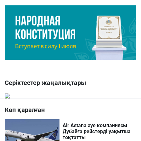
Серіктестер жаңалықтары
Көп қаралған
Air Astana әуе компаниясы
Дубайға рейстерді уақытша
тоқтатты