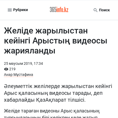
Рубрики
Поиск
Желіде жарылыстан
кейінгі Арыстың видеосы
жарияланды
25 маусым 2019, 17:34
219
Анар Мұстафина
Әлеуметтік желілерде жарылыстан кейінгі
Арыс қаласының видеосы тарады, деп
хабарлайды ҚазАқпарат тілшісі.
Желіде тараған видеоны Арыс қаласының
тұрғындарының бірі көлікпен келе жатып