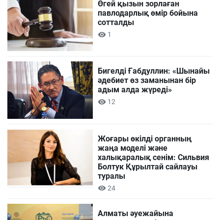
Өгей қызын зорлаған
павлодарлық өмір бойына
сотталды
1
Бигелді Ғабдуллин: «Шынайы
әдебиет өз заманынан бір
адым алда жүреді»
12
Жоғары өкілді органның
жаңа моделі және
халықаралық сенім: Сильвия
Болтук Құрылтай сайлауы
туралы
24
Алматы әуежайына