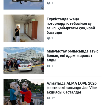
1
Түркістанда жаңа
пәтерлердің төбесінен су
ағып, қабырғасы қақырай
бастады
1
Маңғыстау облысында атыс
болып, екі адам жарақат
алды
1
Алматыда ALMA LOVE 2026
фестивалі аясында Jas Vibe
акциясы басталды
12