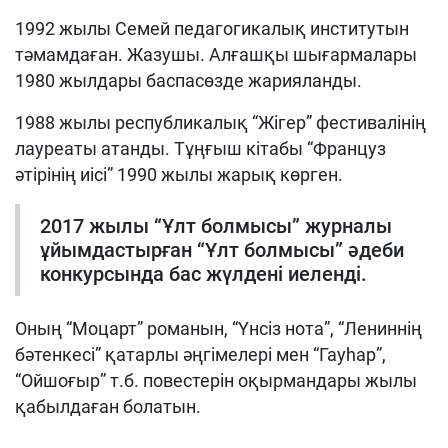
1992 жылы Семей педагогикалық институтын
тәмамдаған. Жазушы. Алғашқы шығармалары
1980 жылдары баспасөзде жарияланды.
1988 жылы республикалық “Жігер” фестивалінің
лауреаты атанды. Тұңғыш кітабы “Француз
әтірінің иісі” 1990 жылы жарық көрген.
2017 жылы “Ұлт болмысы” журналы
ұйымдастырған “Ұлт болмысы” әдеби
конкурсында бас жүлдені иеленді.
Оның “Моцарт” романын, “Үнсіз нота”, “Лениннің
бәтенкесі” қатарлы әңгімелері мен “Гауһар”,
“Ойшоғыр” т.б. повестерін оқырмандары жылы
қабылдаған болатын.