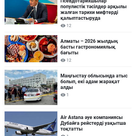
Псевдотарихшылар
популистік тәсілдер арқылы
жалған тарихи мифтерді
қалыптастыруда
12
Алматы – 2026 жылдың
басты гастрономиялық
бағыты
12
Маңғыстау облысында атыс
болып, екі адам жарақат
алды
1
Air Astana әуе компаниясы
Дубайға рейстерді уақытша
тоқтатты