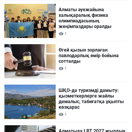
Алматы әуежайына
халықаралық физика
олимпиадасының
жеңімпаздары оралды
1
Өгей қызын зорлаған
павлодарлық өмір бойына
сотталды
1
ШҚО-да туризмді дамыту:
қызметкерлерге жайлы
демалыс, табиғатқа ұқыпты
көзқарас
1
Алматыда LRT 2027 жылдың