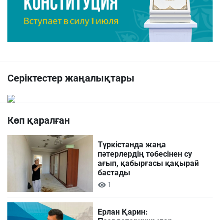
Серіктестер жаңалықтары
Көп қаралған
Түркістанда жаңа
пәтерлердің төбесінен су
ағып, қабырғасы қақырай
бастады
1
Ерлан Қарин: