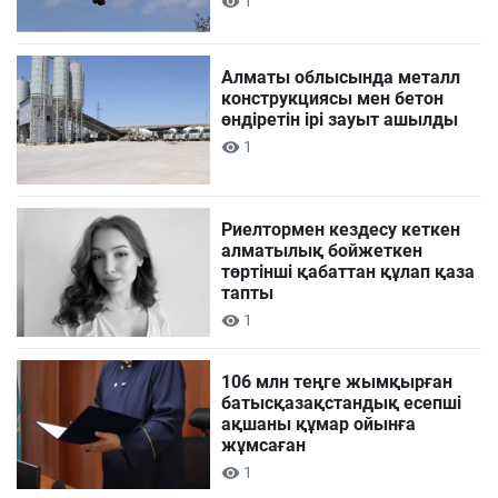
1
Алматы облысында металл
конструкциясы мен бетон
өндіретін ірі зауыт ашылды
1
Риелтормен кездесу кеткен
алматылық бойжеткен
төртінші қабаттан құлап қаза
тапты
1
106 млн теңге жымқырған
батысқазақстандық есепші
ақшаны құмар ойынға
жұмсаған
1