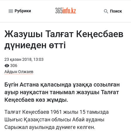
Рубрики
Поиск
Жазушы Талғат Кеңесбаев
дүниеден өтті
23 қазан 2018, 13:03
306
Айдын Олжаев
Бүгін Астана қаласында ұзаққа созылған
ауыр науқастан танымал жазушы Талғат
Кеңесбаев көз жұмды.
Талғат Кеңесбаев 1961 жылы 15 тамызда
Шығыс Қазақстан облысы Абай ауданы
Сарыжал ауылында дүниеге келген.