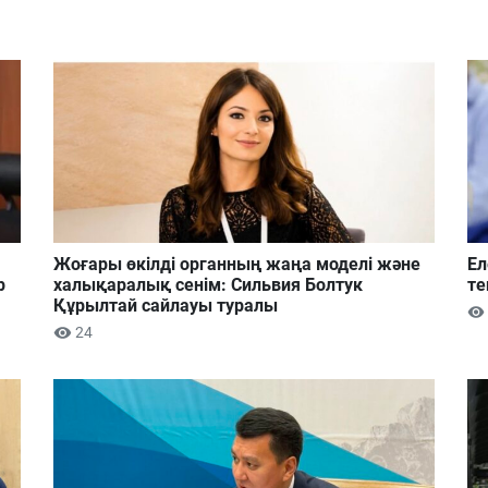
Жоғары өкілді органның жаңа моделі және
Ел
р
халықаралық сенім: Сильвия Болтук
те
Құрылтай сайлауы туралы
24