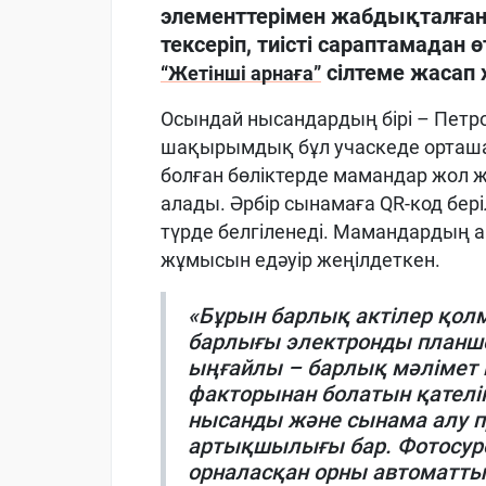
элементтерімен жабдықталған 
тексеріп, тиісті сараптамадан ө
сілтеме жасап
“Жетінші арнаға”
Осындай нысандардың бірі – Петр
шақырымдық бұл учаскеде орташа
болған бөліктерде мамандар жол 
алады. Әрбір сынамаға QR-код бер
түрде белгіленеді. Мамандардың 
жұмысын едәуір жеңілдеткен.
«Бұрын барлық актілер қол
барлығы электронды планше
ыңғайлы – барлық мәлімет 
факторынан болатын қателі
нысанды және сынама алу пр
артықшылығы бар. Фотосуре
орналасқан орны автоматты 