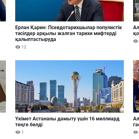
Ерлан Қарин: Псевдотарихшылар популистік
Ал
тәсілдер арқылы жалған тарихи мифтерді
қ
қалыптастыруда
12
Үкімет Астананы дамыту үшін 16 миллиард
Ал
теңге бөлді
га
1