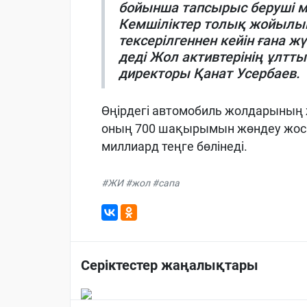
бойынша тапсырыс беруші ме
Кемшіліктер толық жойылып,
тексерілгеннен кейін ғана ж
деді Жол активтерінің ұлт
директоры Қанат Усербаев.
Өңірдегі автомобиль жолдарының
оның 700 шақырымын жөндеу жосп
миллиард теңге бөлінеді.
#ЖИ #жол #сапа
Серіктестер жаңалықтары