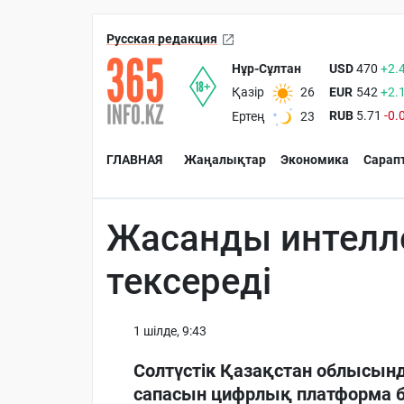
Русская редакция
Нұр-Сұлтан
USD
470
+2.
EUR
542
+2.
Қазір
26
RUB
5.71
-0.
Ертең
23
ГЛАВНАЯ
Жаңалықтар
Экономика
Сарап
Жасанды интелл
тексереді
1 шiлде, 9:43
Солтүстік Қазақстан облысын
сапасын цифрлық платформа 