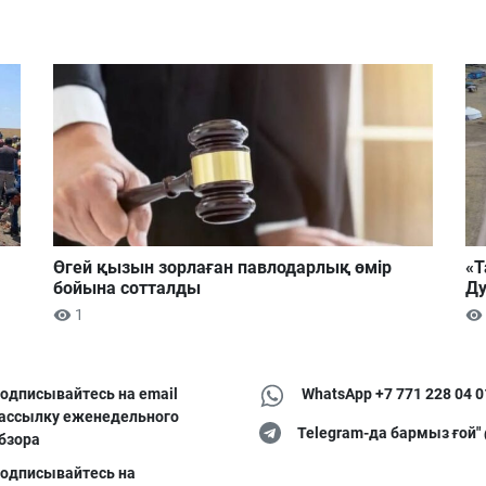
Өгей қызын зорлаған павлодарлық өмір
«Т
бойына сотталды
Ду
1
одписывайтесь на email
WhatsApp +7 771 228 04 0
ассылку еженедельного
Telegram-да бармыз ғой"
бзора
одписывайтесь на