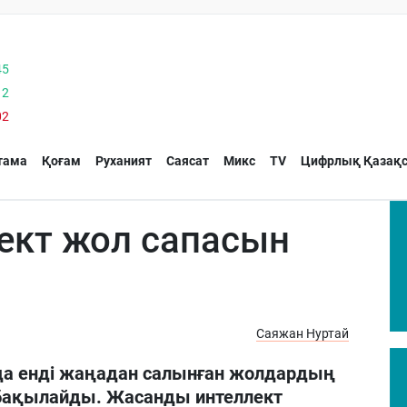
45
12
02
тама
Қоғам
Руханият
Саясат
Микс
TV
Цифрлық Қазақс
ект жол сапасын
Саяжан Нуртай
да енді жаңадан салынған жолдардың
бақылайды. Жасанды интеллект