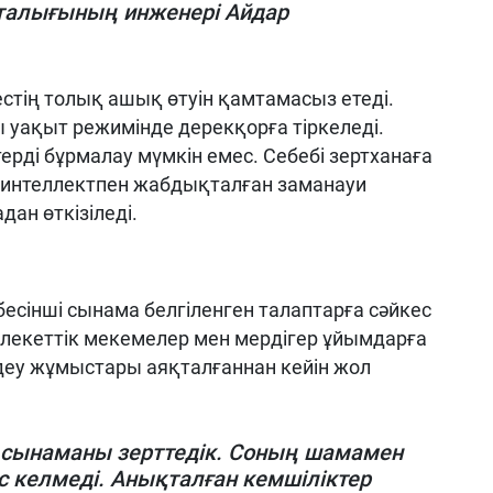
рталығының инженері Айдар
тің толық ашық өтуін қамтамасыз етеді.
ы уақыт режимінде дерекқорға тіркеледі.
ді бұрмалау мүмкін емес. Себебі зертханаға
 интеллектпен жабдықталған заманауи
ан өткізіледі.
есінші сынама белгіленген талаптарға сәйкес
лекеттік мекемелер мен мердігер ұйымдарға
деу жұмыстары аяқталғаннан кейін жол
 сынаманы зерттедік. Соның шамамен
с келмеді. Анықталған кемшіліктер