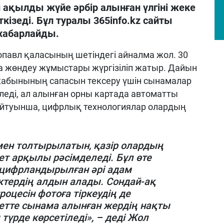
ақылды жүйе әрбір алынған үлгіні жеке
ткізеді. Бұл туралы 365info.kz сайты
 хабарлайды.
опавл қаласының шетіндегі айналма жол. 30
 жөндеу жұмыстары жүргізіліп жатыр. Дайын
жабынының сапасын тексеру үшін сынамалар
іледі, ал алынған орны картада автоматты
айтуынша, цифрлық технологиялар олардың
мен толтырылатын, қазір олардың
т арқылы рәсімделеді. Бұл өте
цифрландырылған әрі адам
ктердің алдын алады. Сондай-ақ
оцесін фотоға тіркеудің де
тте сынама алынған жердің нақты
түрде көрсетіледі», – деді Жол