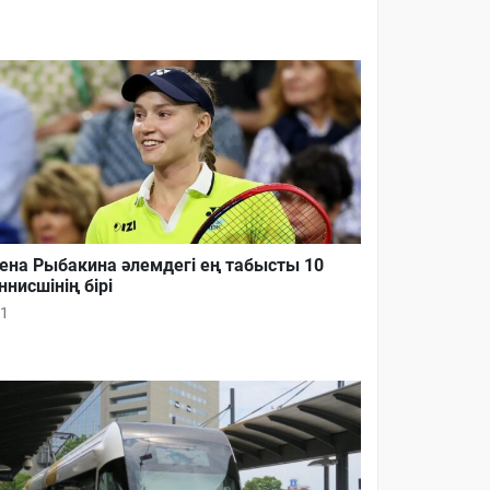
ена Рыбакина әлемдегі ең табысты 10
ннисшінің бірі
1