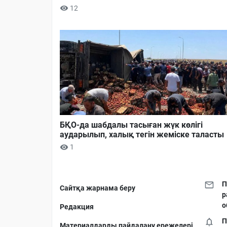
12
БҚО-да шабдалы тасыған жүк көлігі
аударылып, халық тегін жеміске таласты
1
П
Сайтқа жарнама беру
р
о
Редакция
П
Материалдарды пайдалану ережелері