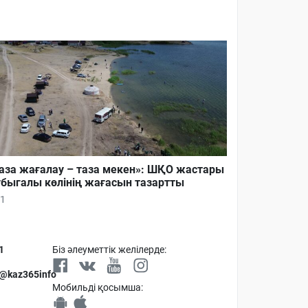
аза жағалау – таза мекен»: ШҚО жастары
быгалы көлінің жағасын тазартты
1
1
Біз әлеуметтік желілерде:
 @kaz365info
Мобильді қосымша: