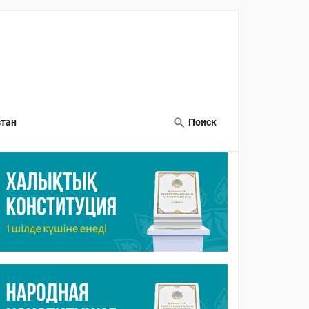
тан
Поиск