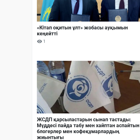
«Кітап оқитын ұлт» жобасы ауқымын
кеңейтті
1
ЖСДП қарсыластарын сынап тастады:
Мүддесі пайда табу мен хайптан аспайтын
блогерлер мен кофеқұмарлардың
жиынтығы