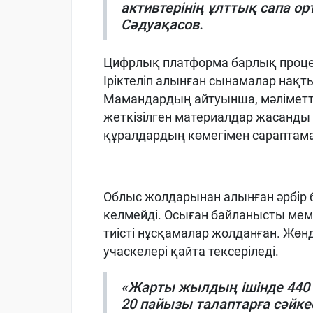
активтерінің ұлттық сапа о
Сәдуақасов.
Цифрлық платформа барлық процес
Іріктеліп алынған сынамалар нақт
Мамандардың айтуынша, мәліметтер
жеткізілген материалдар жасанды
құралдардың көмегімен сараптамад
Облыс жолдарынан алынған әрбір б
келмейді. Осыған байланысты мем
тиісті нұсқамалар жолданған. Жөн
учаскелері қайта тексеріледі.
«Жарты жылдың ішінде 440
20 пайызы талаптарға сәйке