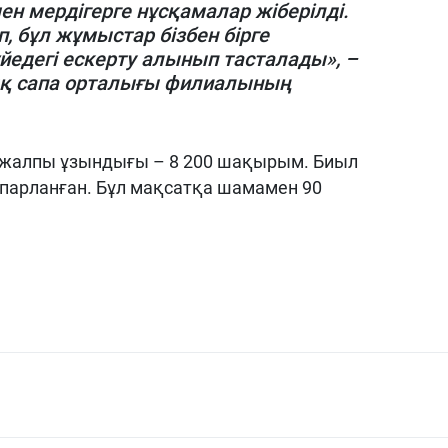
н мердігерге нұсқамалар жіберілді.
 бұл жұмыстар бізбен бірге
үйедегі ескерту алынып тасталады», –
тық сапа орталығы филиалының
 жалпы ұзындығы – 8 200 шақырым. Биыл
арланған. Бұл мақсатқа шамамен 90