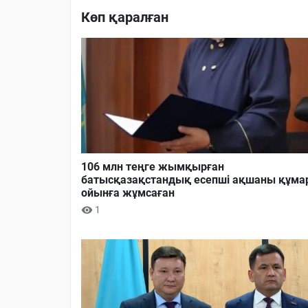
Көп қаралған
106 млн теңге жымқырған
батысқазақстандық есепші ақшаны құма
ойынға жұмсаған
1