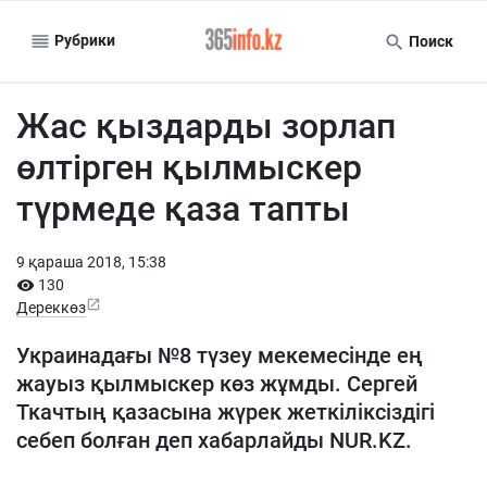
Рубрики
Поиск
Жас қыздарды зорлап
өлтірген қылмыскер
түрмеде қаза тапты
9 қараша 2018, 15:38
130
Дереккөз
Украинадағы №8 түзеу мекемесінде ең
жауыз қылмыскер көз жұмды. Сергей
Ткачтың қазасына жүрек жеткіліксіздігі
себеп болған деп хабарлайды NUR.KZ.