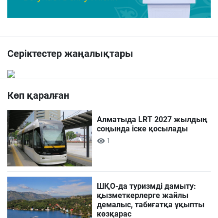
Серіктестер жаңалықтары
Көп қаралған
Алматыда LRT 2027 жылдың
соңында іске қосылады
1
ШҚО-да туризмді дамыту:
қызметкерлерге жайлы
демалыс, табиғатқа ұқыпты
көзқарас