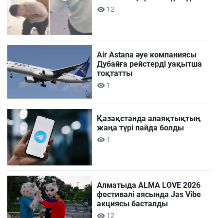
12
Air Astana әуе компаниясы
Дубайға рейстерді уақытша
тоқтатты
1
Қазақстанда алаяқтықтың
жаңа түрі пайда болды
1
Алматыда ALMA LOVE 2026
фестивалі аясында Jas Vibe
акциясы басталды
12