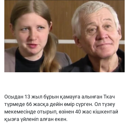
Осыдан 13 жыл бұрын қамауға алынған Ткач
түрмеде 66 жасқа дейін өмір сүрген. Ол түзеу
мекемесінде отырып, өзінен 40 жас кішкентай
қызға үйленіп алған екен.