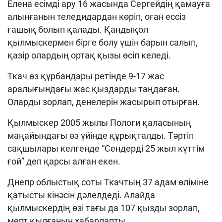
Елена есімді ару 16 жасында Сергейдің қамауға
алынғанын теледидардан көріп, оған ессіз
ғашық болып қалады. Қандықол
қылмыскермен бірге болу үшін барын салып,
қазір олардың ортақ қызы өсіп келеді.
Ткач өз құрбандары ретінде 9-17 жас
аралығындағы жас қыздарды таңдаған.
Оларды зорлап, денелерін жасырып отырған.
Қылмыскер 2005 жылы Пологи қаласының
маңайындағы өз үйінде құрықталды. Тәртіп
сақшылары келгенде “Сендерді 25 жыл күттім
ғой” деп қарсы алған екен.
Днепр облыстық соты Ткачтың 37 адам өліміне
қатысты кінәсін дәлелдеді. Алайда
қылмыскердің өзі тағы да 107 қызды зорлап,
мерт қылғанын хабарлапты.