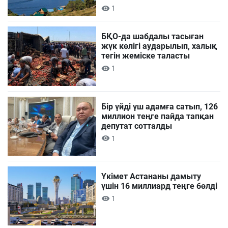
1
БҚО-да шабдалы тасыған
жүк көлігі аударылып, халық
тегін жеміске таласты
1
Бір үйді үш адамға сатып, 126
миллион теңге пайда тапқан
депутат сотталды
1
Үкімет Астананы дамыту
үшін 16 миллиард теңге бөлді
1