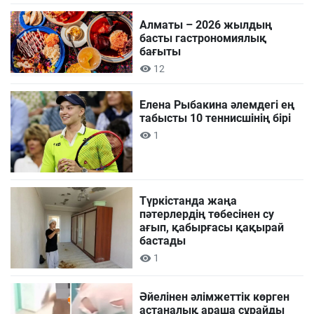
Алматы – 2026 жылдың
басты гастрономиялық
бағыты
12
Елена Рыбакина әлемдегі ең
табысты 10 теннисшінің бірі
1
Түркістанда жаңа
пәтерлердің төбесінен су
ағып, қабырғасы қақырай
бастады
1
Әйелінен әлімжеттік көрген
астаналық араша сұрайды