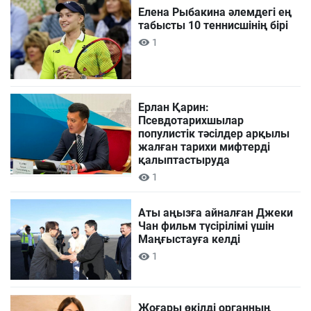
Елена Рыбакина әлемдегі ең
табысты 10 теннисшінің бірі
1
Ерлан Қарин:
Псевдотарихшылар
популистік тәсілдер арқылы
жалған тарихи мифтерді
қалыптастыруда
1
Аты аңызға айналған Джеки
Чан фильм түсірілімі үшін
Маңғыстауға келді
1
Жоғары өкілді органның