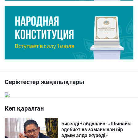
Серіктестер жаңалықтары
Көп қаралған
Бигелді Ғабдуллин: «Шынайы
әдебиет өз заманынан бір
адым алда жүреді»