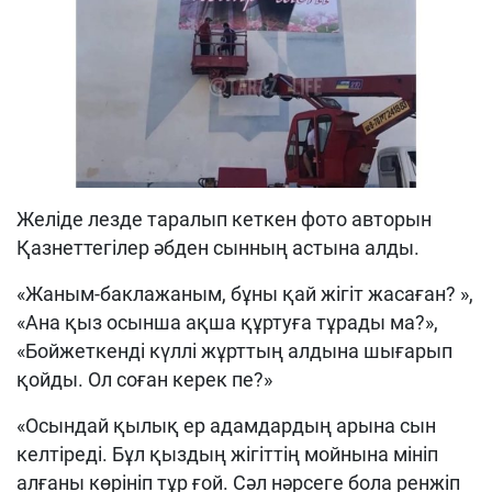
Желіде лезде таралып кеткен фото авторын
Қазнеттегілер әбден сынның астына алды.
«Жаным-баклажаным, бұны қай жігіт жасаған? »,
«Ана қыз осынша ақша құртуға тұрады ма?»,
«Бойжеткенді күллі жұрттың алдына шығарып
қойды. Ол соған керек пе?»
«Осындай қылық ер адамдардың арына сын
келтіреді. Бұл қыздың жігіттің мойнына мініп
алғаны көрініп тұр ғой. Сәл нәрсеге бола ренжіп