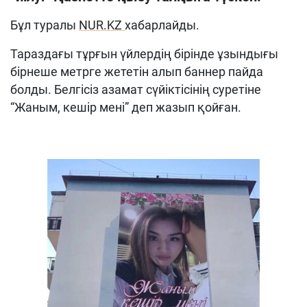
Бұл туралы
NUR.KZ
хабарлайды.
Тараздағы тұрғын үйлердің бірінде ұзындығы
бірнеше метрге жететін алып баннер пайда
болды. Белгісіз азамат сүйіктісінің суретіне
“Жаным, кешір мені” деп жазып қойған.