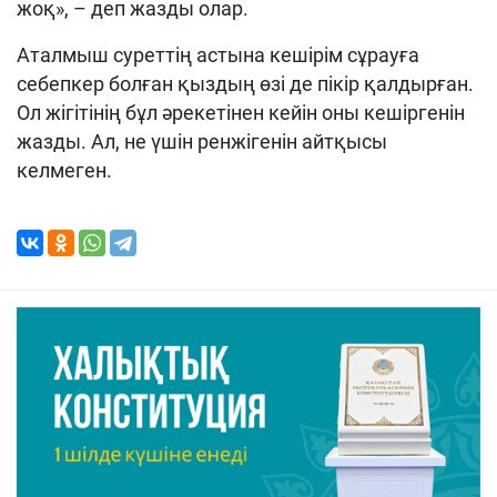
жоқ», – деп жазды олар.
Аталмыш суреттің астына кешірім сұрауға
себепкер болған қыздың өзі де пікір қалдырған.
Ол жігітінің бұл әрекетінен кейін оны кешіргенін
жазды. Ал, не үшін ренжігенін айтқысы
келмеген.