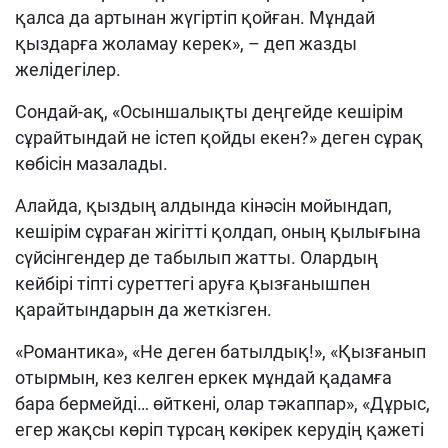
қалса да артынан жүгіртіп қойған. Мұндай
қыздарға жоламау керек», – деп жазды
желідегілер.
Сондай-ақ, «Осыншалықты деңгейде кешірім
сұрайтындай не істеп қойды екен?» деген сұрақ
көбісін мазалады.
Алайда, қыздың алдында кінәсін мойындап,
кешірім сұраған жігітті қолдап, оның қылығына
сүйсінгендер де табылып жатты. Олардың
кейбірі тіпті суреттегі аруға қызғанышпен
қарайтындарын да жеткізген.
«Романтика», «Не деген батылдық!», «Қызғанып
отырмын, кез келген еркек мұндай қадамға
бара бермейді… өйткені, олар тәкаппар», «Дұрыс,
егер жақсы көріп тұрсаң көкірек керудің қажеті