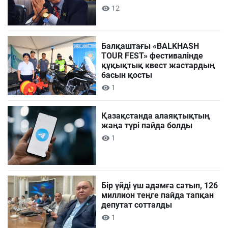
12
Балқаштағы «BALKHASH
TOUR FEST» фестивалінде
құқықтық квест жастардың
басын қосты
1
Қазақстанда алаяқтықтың
жаңа түрі пайда болды
1
Бір үйді үш адамға сатып, 126
миллион теңге пайда тапқан
депутат сотталды
1