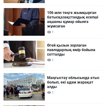
106 млн теңге жымқырған
батысқазақстандық есепші
ақшаны құмар ойынға
жұмсаған
1
Өгей қызын зорлаған
павлодарлық өмір бойына
сотталды
1
Маңғыстау облысында атыс
болып, екі адам жарақат
алды
1