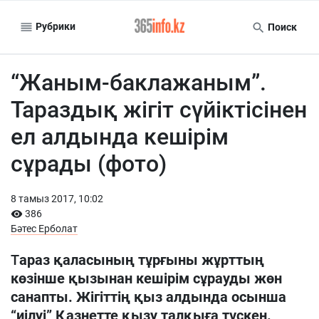
Рубрики
Поиск
“Жаным-баклажаным”.
Тараздық жігіт сүйіктісінен
ел алдында кешірім
сұрады (фото)
8 тамыз 2017, 10:02
386
Бәтес Ерболат
Т
араз қаласының тұрғыны жұрттың
көзінше қызынан кешірім сұрауды жөн
санапты. Жігіттің қыз алдында осынша
“иілуі” Қазнетте қызу талқыға түскен.