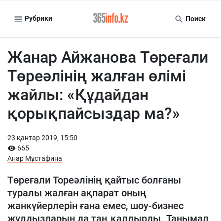
Рубрики
Поиск
Жанар Айжанова Төреғали
Төреәлінің жалған өлімі
жайлы: «Құдайдан
қорықпайсыздар ма?»
23 қантар 2019, 15:50
665
Анар Мұстафина
Төреғали Тореәлінің қайтыс болғаны
туралы жалған ақпарат оның
жанкүйерлерін ғана емес, шоу-бизнес
жұлдыздарын да таң қалдырды. Танымал