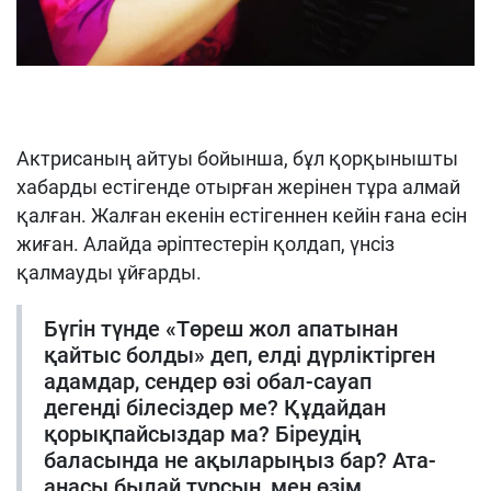
Актрисаның айтуы бойынша, бұл қорқынышты
хабарды естігенде отырған жерінен тұра алмай
қалған. Жалған екенін естігеннен кейін ғана есін
жиған. Алайда әріптестерін қолдап, үнсіз
қалмауды ұйғарды.
Бүгін түнде «Төреш жол апатынан
қайтыс болды» деп, елді дүрліктірген
адамдар, сендер өзі обал-сауап
дегенді білесіздер ме? Құдайдан
қорықпайсыздар ма? Біреудің
баласында не ақыларыңыз бар? Ата-
анасы былай тұрсын, мен өзім