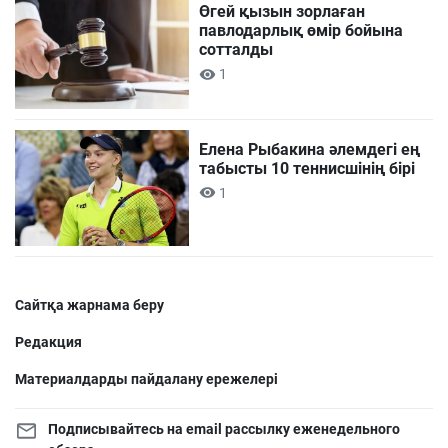
Өгей қызын зорлаған
павлодарлық өмір бойына
сотталды
1
Елена Рыбакина әлемдегі ең
табысты 10 теннисшінің бірі
1
Сайтқа жарнама беру
Редакция
Материалдарды пайдалану ережелері
Подписывайтесь на email рассылку еженедельного