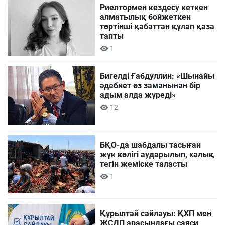
Риелтормен кездесу кеткен
алматылық бойжеткен
төртінші қабаттан құлап қаза
тапты
1
Бигелді Ғабдуллин: «Шынайы
әдебиет өз заманынан бір
адым алда жүреді»
12
БҚО-да шабдалы тасыған
жүк көлігі аударылып, халық
тегін жеміске таласты
1
Құрылтай сайлауы: ҚХП мен
ЖСДП арасындағы саяси