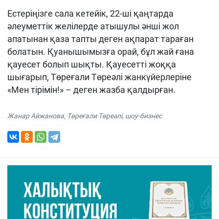
Естеріңізге сала кетейік, 22-ші қаңтарда
әлеуметтік желілерде атышулы әнші жол
апатынан қаза тапты деген ақпарат тараған
болатын. Қуанышымызға орай, бұл жай ғана
қауесет болып шықты. Қауесетті жоққа
шығарып, Төреғали Төреәлі жанкүйерлеріне
«Мен тірімін!» – деген жазба қалдырған.
Жанар Айжанова
,
Төреғали Төреәлі
,
шоу-бизнес