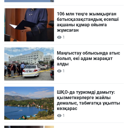
106 млн теңге жымқырған
батысқазақстандық есепші
ақшаны құмар ойынға
жұмсаған
1
Маңғыстау облысында атыс
болып, екі адам жарақат
алды
1
ШҚО-да туризмді дамыту:
қызметкерлерге жайлы
демалыс, табиғатқа ұқыпты
көзқарас
1