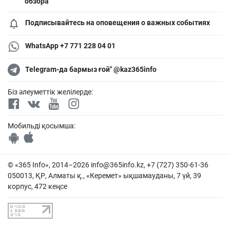
обзора
Подписывайтесь на оповещения о важных событиях
WhatsApp +7 771 228 04 01
Telegram-да бармыз ғой" @kaz365info
Біз әлеуметтік желілерде:
Мобильді қосымша:
© «365 Info», 2014–2026
info@365info.kz
, +7 (727) 350-61-36
050013, ҚР, Алматы қ., «Керемет» ықшамауданы, 7 үй, 39
корпус, 472 кеңсе