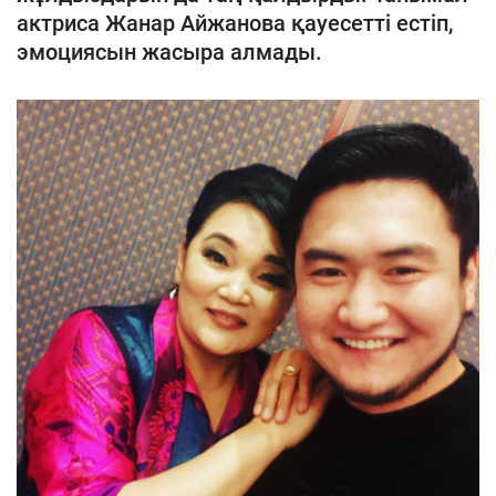
актриса Жанар Айжанова қауесетті естіп,
эмоциясын жасыра алмады.