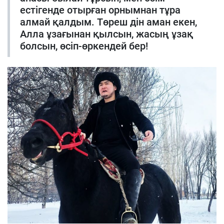
естігенде отырған орнымнан тұра
алмай қалдым. Төреш дін аман екен,
Алла ұзағынан қылсын, жасың ұзақ
болсын, өсіп-өркендей бер!