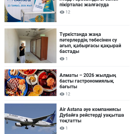
пікірталас жалғасуда
12
Түркістанда жаңа
пәтерлердің төбесінен су
ағып, қабырғасы қақырай
бастады
1
Алматы – 2026 жылдың
басты гастрономиялық
бағыты
12
Air Astana әуе компаниясы
Дубайға рейстерді уақытша
тоқтатты
1