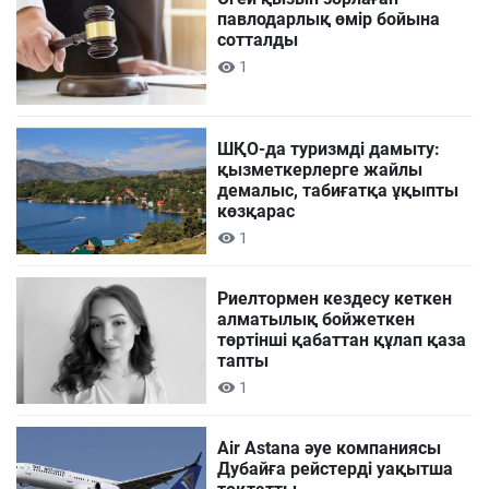
павлодарлық өмір бойына
сотталды
1
ШҚО-да туризмді дамыту:
қызметкерлерге жайлы
демалыс, табиғатқа ұқыпты
көзқарас
1
Риелтормен кездесу кеткен
алматылық бойжеткен
төртінші қабаттан құлап қаза
тапты
1
Air Astana әуе компаниясы
Дубайға рейстерді уақытша