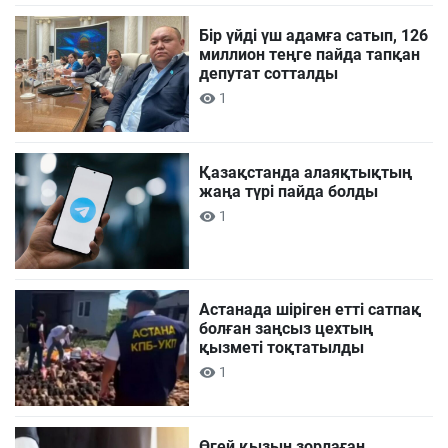
Бір үйді үш адамға сатып, 126
миллион теңге пайда тапқан
депутат сотталды
1
Қазақстанда алаяқтықтың
жаңа түрі пайда болды
1
Астанада шіріген етті сатпақ
болған заңсыз цехтың
қызметі тоқтатылды
1
Өгей қызын зорлаған