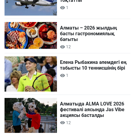
тоқтатты
1
Алматы – 2026 жылдың
басты гастрономиялық
бағыты
12
Елена Рыбакина әлемдегі ең
табысты 10 теннисшінің бірі
1
Алматыда ALMA LOVE 2026
фестивалі аясында Jas Vibe
акциясы басталды
12