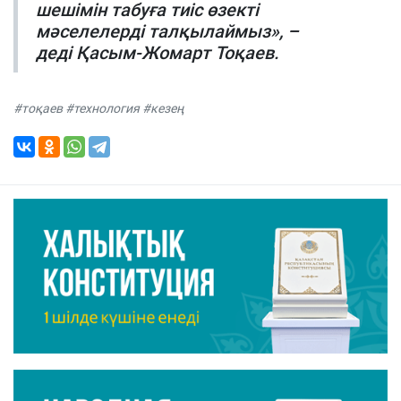
шешімін табуға тиіс өзекті
мәселелерді талқылаймыз», –
деді Қасым-Жомарт Тоқаев.
#тоқаев #технология #кезең