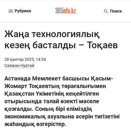
Рубрики
Поиск
Жаңа технологиялық
кезең басталды – Тоқаев
28 қантар 2025, 14:34
Саяжан Нуртай
Астанада Мемлекет басшысы Қасым-
Жомарт Тоқаевтың төрағалығымен
Қазақстан Үкіметінің кеңейтілген
отырысында талай өзекті мәселе
қозғалды. Соның бірі еліміздің
экономикалық ахуалына әсерін тигізетіні
жаһандық өзгерістер.