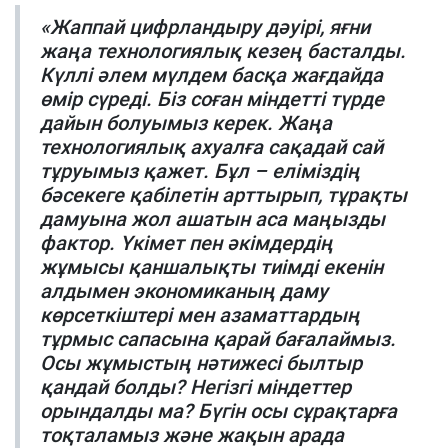
«Жаппай цифрландыру дәуірі, яғни
жаңа технологиялық кезең басталды.
Күллі әлем мүлдем басқа жағдайда
өмір сүреді. Біз соған міндетті түрде
дайын болуымыз керек. Жаңа
технологиялық ахуалға сақадай сай
тұруымыз қажет. Бұл – еліміздің
бәсекеге қабілетін арттырып, тұрақты
дамуына жол ашатын аса маңызды
фактор. Үкімет пен әкімдердің
жұмысы қаншалықты тиімді екенін
алдымен экономиканың даму
көрсеткіштері мен азаматтардың
тұрмыс сапасына қарай бағалаймыз.
Осы жұмыстың нәтижесі былтыр
қандай болды? Негізгі міндеттер
орындалды ма? Бүгін осы сұрақтарға
тоқталамыз және жақын арада