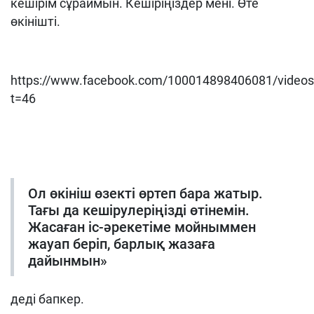
кешірім сұраймын. Кешіріңіздер мені. Өте
өкінішті.
https://www.facebook.com/100014898406081/video
t=46
Ол өкініш өзекті өртеп бара жатыр.
Тағы да кешірулеріңізді өтінемін.
Жасаған іс-әрекетіме мойныммен
жауап беріп, барлық жазаға
дайынмын»
деді бапкер.