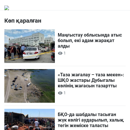
Көп қаралған
Маңғыстау облысында атыс
болып, екі адам жарақат
алды
1
«Таза жағалау – таза мекен»:
ШҚО жастары Дубыгалы
көлінің жағасын тазартты
1
БҚО-да шабдалы тасыған
жүк көлігі аударылып, халық
тегін жеміске таласты