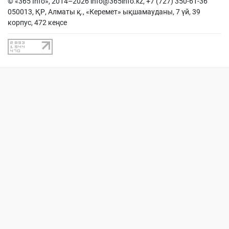
© «365 Info», 2014–2026
info@365info.kz
, +7 (727) 350-61-36
050013, ҚР, Алматы қ., «Керемет» ықшамауданы, 7 үй, 39
корпус, 472 кеңсе