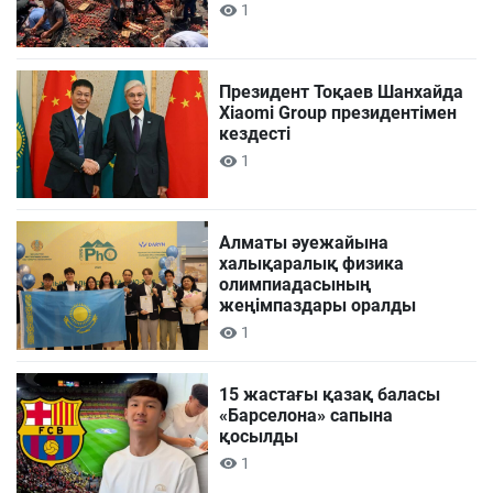
1
Президент Тоқаев Шанхайда
Xiaomi Group президентімен
кездесті
1
Алматы әуежайына
халықаралық физика
олимпиадасының
жеңімпаздары оралды
1
15 жастағы қазақ баласы
«Барселона» сапына
қосылды
1