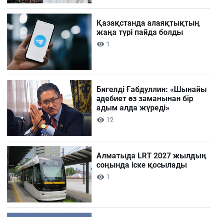
Қазақстанда алаяқтықтың
жаңа түрі пайда болды
1
Бигелді Ғабдуллин: «Шынайы
әдебиет өз заманынан бір
адым алда жүреді»
12
Алматыда LRT 2027 жылдың
соңында іске қосылады
1