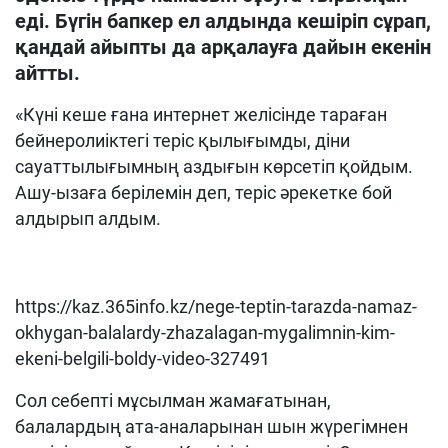
еді. Бүгін бапкер ел алдында кешіріп сұрап,
қандай айыпты да арқалауға дайын екенін
айтты.
«Күні кеше ғана интернет желісінде тараған
бейнеролиіктегі теріс қылығымды, діни
сауаттылығымның аздығын көрсетіп қойдым.
Ашу-ызаға берілемін деп, теріс әрекетке бой
алдырып алдым.
https://kaz.365info.kz/nege-teptin-tarazda-namaz-
okhygan-balalardy-zhazalagan-mygalimnin-kim-
ekeni-belgili-boldy-video-327491
Сол себепті мұсылман жамағатынан,
балалардың ата-аналарынан шын жүрегімнен