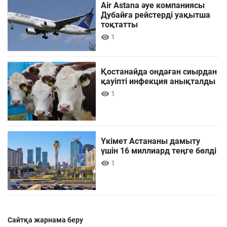
Air Astana әуе компаниясы
Дубайға рейстерді уақытша
тоқтатты
1
Қостанайда ондаған сиырдан
қауіпті инфекция анықталды
1
Үкімет Астананы дамыту
үшін 16 миллиард теңге бөлді
1
Сайтқа жарнама беру