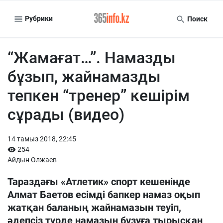
Рубрики
Поиск
“Жамағат…”. Намазды
бұзып, жайнамазды
тепкен “тренер” кешірім
сұрады (видео)
14 тамыз 2018, 22:45
254
Айдын Олжаев
Тараздағы «Атлетик» спорт кешенінде
Алмат Баетов есімді бапкер намаз оқып
жатқан баланың жайнамазын теуіп,
әдепсіз түрде намазын бұзуға тырысқан