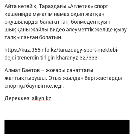
Айта кетейік, Тараздағы «Атлетик» спорт
кешенінде мұғалім намаз оқып жатқан
оқушыларды балағаттап, бөлмеден қуып
шыққаны жайлы видео әлеуметтік желіде қызу
талқыланған болатын.
https://kaz.365info.kz/tarazdagy-sport-mektebi-
dejdi-trenerdin-tirligin-kharanyz-327333
Алмат Баетов – жоғары санаттағы
жаттықтырушы. Отыз жылдан бері жастарды
спортқа баулып келеді.
Дереккөз:
aikyn.kz