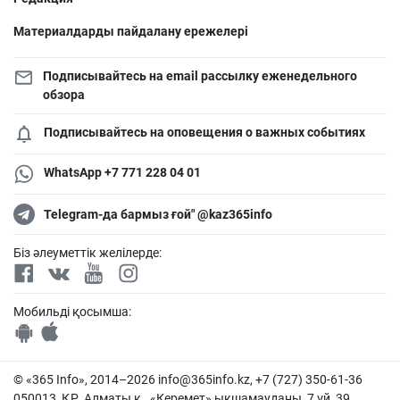
Материалдарды пайдалану ережелері
Подписывайтесь на email рассылку еженедельного
обзора
Подписывайтесь на оповещения о важных событиях
WhatsApp +7 771 228 04 01
Telegram-да бармыз ғой" @kaz365info
Біз әлеуметтік желілерде:
Мобильді қосымша:
© «365 Info», 2014–2026
info@365info.kz
, +7 (727) 350-61-36
050013, ҚР, Алматы қ., «Керемет» ықшамауданы, 7 үй, 39