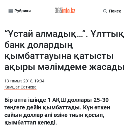
Рубрики
Поиск
“Ұстай алмадық…”. Ұлттық
банк долардың
қымбаттауына қатысты
ақыры мәлімдеме жасады
13 тамыз 2018, 19:34
Камшат Сатиева
Бір апта ішінде 1 АҚШ доллары 25-30
теңгеге дейін қымбаттады. Күн өткен
сайын доллар әлі өзіне тиын қосып,
қымбаттап келеді.