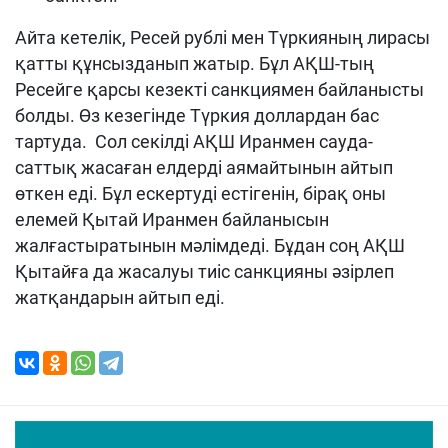
Айта кетелік, Ресей рублі мен Түркияның лирасы
қатты құнсызданып жатыр. Бұл АҚШ-тың
Ресейге қарсы кезекті санкциямен байланысты
болды. Өз кезегінде Түркия доллардан бас
тартуда. Сол секілді АҚШ Иранмен сауда-
саттық жасаған елдерді аямайтынын айтып
өткен еді. Бұл ескертуді естігенін, бірақ оны
елемей Қытай Иранмен байланысын
жалғастыратынын мәлімдеді. Бұдан соң АҚШ
Қытайға да жасалуы тиіс санкцияны әзірлеп
жатқандарын айтып еді.