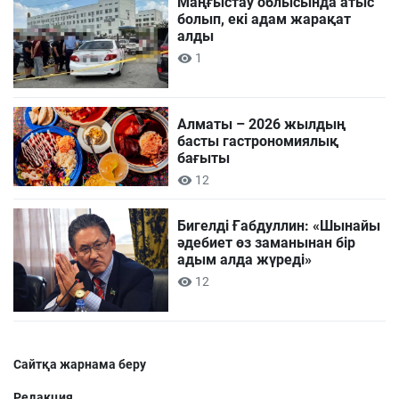
Маңғыстау облысында атыс
болып, екі адам жарақат
алды
1
Алматы – 2026 жылдың
басты гастрономиялық
бағыты
12
Бигелді Ғабдуллин: «Шынайы
әдебиет өз заманынан бір
адым алда жүреді»
12
Сайтқа жарнама беру
Редакция