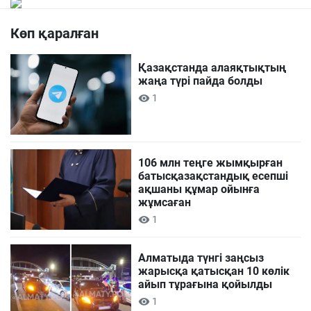
Көп қаралған
Қазақстанда алаяқтықтың
жаңа түрі пайда болды
1
106 млн теңге жымқырған
батысқазақстандық есепші
ақшаны құмар ойынға
жұмсаған
1
Алматыда түнгі заңсыз
жарысқа қатысқан 10 көлік
айып тұрағына қойылды
1