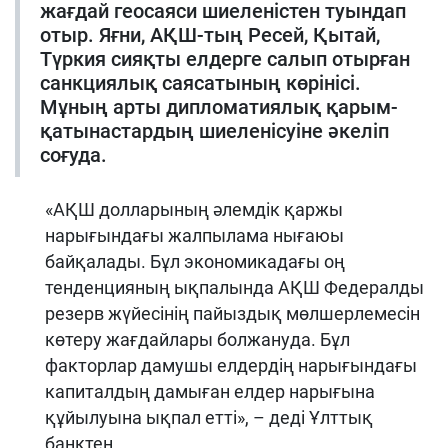
жағдай геосаяси шиеленістен туындап
отыр. Яғни, АҚШ-тың Ресей, Қытай,
Түркия сияқты елдерге салып отырған
санкциялық саясатының көрінісі.
Мұның арты дипломатиялық қарым-
қатынастардың шиеленісуіне әкеліп
соғуда.
«АҚШ долларының әлемдік қаржы
нарығындағы жалпылама нығаюы
байқалады. Бұл экономикадағы оң
тенденцияның ықпалында АҚШ Федералды
резерв жүйесінің пайыздық мөлшерлемесін
көтеру жағдайлары болжануда. Бұл
факторлар дамушы елдердің нарығындағы
капиталдың дамыған елдер нарығына
құйылуына ықпал етті», – деді Ұлттық
банктен.