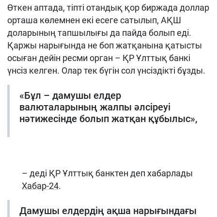
Өткен аптада, тіпті отандық қор биржада доллар
орташа көлемнен екі есеге сатылып, АҚШ
доларының тапшылығы да пайда болып еді.
Қаржы нарығында не боп жатқанына қатысты
осыған дейін ресми орган – ҚР Ұлттық банкі
үнсіз келген. Олар тек бүгін сол үнсіздікті бұзды.
«Бұл – дамушы елдер
валюталарының жалпы әлсіреуі
нәтижесінде болып жатқан құбылыс»,
– деді ҚР Ұлттық банктен деп хабарлады
Хабар-24
.
Дамушы елдердің ақша нарығындағы