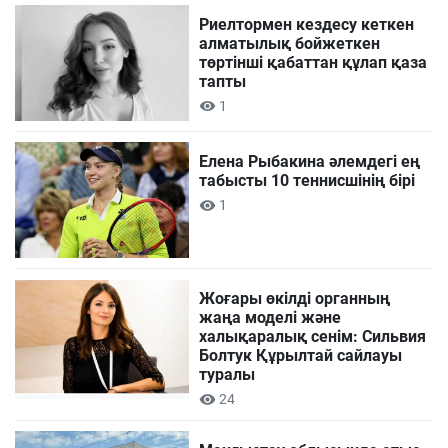
Риелтормен кездесу кеткен
алматылық бойжеткен
төртінші қабаттан құлап қаза
тапты
1
Елена Рыбакина әлемдегі ең
табысты 10 теннисшінің бірі
1
Жоғары өкілді органның
жаңа моделі және
халықаралық сенім: Сильвия
Болтук Құрылтай сайлауы
туралы
24