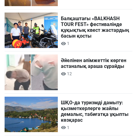
Балқаштағы «BALKHASH
TOUR FEST» фестивалінде
құқықтық квест жастардың
басын қосты
1
Әйелінен әлімжеттік көрген
астаналық араша сұрайды
12
ШҚО-да туризмді дамыту:
қызметкерлерге жайлы
демалыс, табиғатқа ұқыпты
көзқарас
1