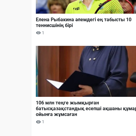
Елена Рыбакина әлемдегі ең табысты 10
теннисшінің бірі
1
106 млн теңге жымқырған
батысқазақстандық есепші ақшаны құма
ойынға жұмсаған
1