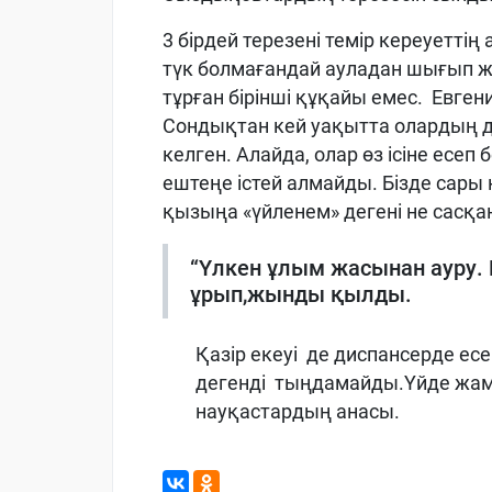
3 бірдей терезені темір кереуеттің
түк болмағандай ауладан шығып жү
тұрған бірінші құқайы емес. Евген
Сондықтан кей уақытта олардың д
келген. Алайда, олар өз ісіне есеп 
ештеңе істей алмайды. Бізде сары 
қызыңа «үйленем» дегені не сасқан
“Үлкен ұлым жасынан ауру. 
ұрып,жынды қылды.
Қазір екеуі де диспансерде есе
дегенді тыңдамайды.Үйде жама
науқастардың анасы.