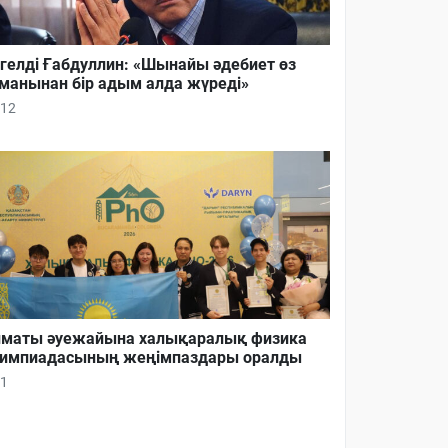
гелді Ғабдуллин: «Шынайы әдебиет өз
манынан бір адым алда жүреді»
12
маты әуежайына халықаралық физика
импиадасының жеңімпаздары оралды
1