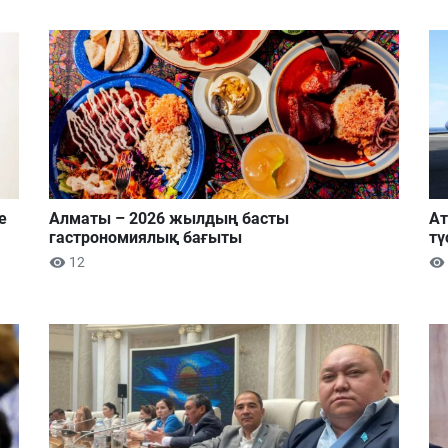
е
Алматы – 2026 жылдың басты
Ат
гастрономиялық бағыты
тү
12