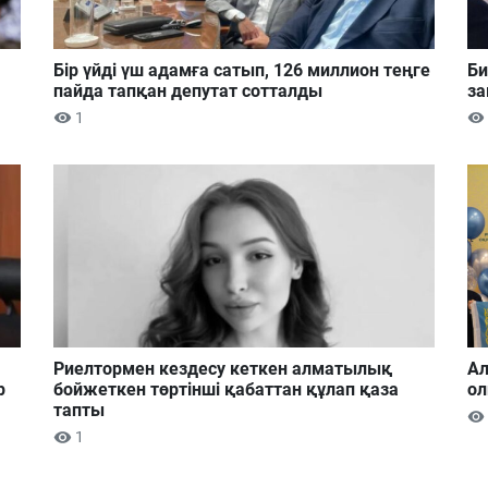
Бір үйді үш адамға сатып, 126 миллион теңге
Би
пайда тапқан депутат сотталды
за
1
Риелтормен кездесу кеткен алматылық
Ал
р
бойжеткен төртінші қабаттан құлап қаза
ол
тапты
1