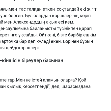
 аяғымен тас талқан еткен соқталдай екі жігіт
ре берген. Бұл олардан көршілерінің көріп
ий мен Александрдың ақыл есі кем.
енсаулығына байланысты түсінікпен қарап
беретінге ұқсайды. Өйткені, бізге бәрібір ешкім
карточка бар деп күледі екен. Бәрінен бұрын
ы дейді көршілері.
Екіншісін біреулер басынан
пте тұр.Мен не істей аламын оларға? Қой
н қылық көрсетпейді”, деді шарасыздана