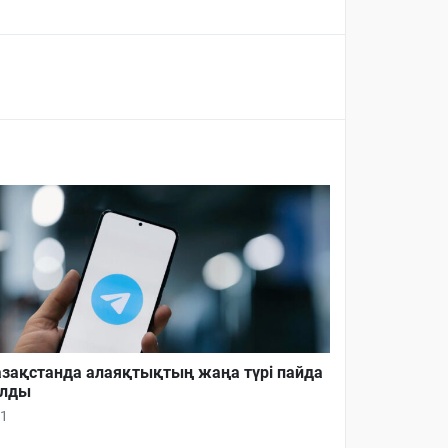
зақстанда алаяқтықтың жаңа түрі пайда
олды
1