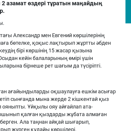
 2 азамат өздері тұратын маңайдың
р.
ы.
стағы Александр мен Евгений көршілерінің
лаға бөтелке, қоқыс лақтырып жұртты әбден
еудің бірі көршінің 15 жасар қызына
сыдан кейін балаларының өмірі үшін
ыларына бірнеше рет шағым да түсіріпті.
ұрған ағайындыларды оқшаулауға ешкім асығар
с етіп сынғанда мына жерде 2 кішкентай қыз
 ояныпты. Ұйқылы ояу айғайлап ата-
шошынып қалған қыздарды жұбата алмаған
іберген. Ала таңнан айқай шығарып,
рып жүрген құдайы көршілері.