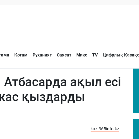
тама
Қоғам
Руханият
Саясат
Микс
TV
Цифрлық Қазақс
. Атбасарда ақыл есі
 жас қыздарды
kaz.365info.kz