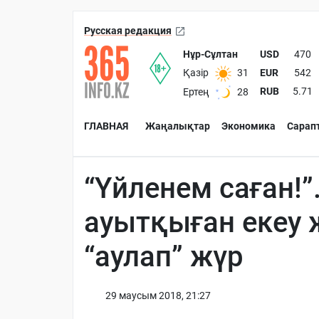
Русская редакция
Нұр-Сұлтан
USD
470
EUR
542
Қазір
31
RUB
5.71
Ертең
28
ГЛАВНАЯ
Жаңалықтар
Экономика
Сарап
“Үйленем саған!”
ауытқыған екеу
“аулап” жүр
29 маусым 2018, 21:27