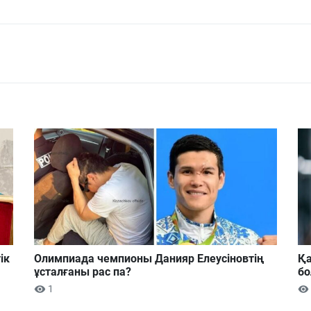
ік
Олимпиада чемпионы Данияр Елеусіновтің
Қа
ұсталғаны рас па?
б
1