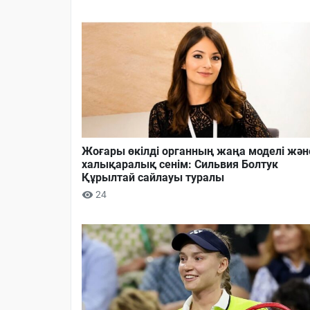
Жоғары өкілді органның жаңа моделі жән
халықаралық сенім: Сильвия Болтук
Құрылтай сайлауы туралы
24