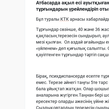
Атбасарда ақыл есі ауытқыған
тұрғындарын үрейлендіріп оты
Бұл туралы
КТК
арнасы хабарлайд
Тұрғындар сөзінше, 40 және 36 жа
қақпасын,терезесін сындырып, ау
мезі қылған. Ол аздай ағайынды ек
«үйленем» деп қиғылық салыпты. О
қауіптенген тұрғындар тәртіп сақш
Бірақ, психдиспансерде есепте т
емес. Терезе әйнегі таңғы 5те тар
бала ұйықтап жатқан. Олар шошып
аналарына жүгірген.Таңнан бері 
ересектер оларды әжесінің үйіне ж
Сыздықовтардың терезесін сынды