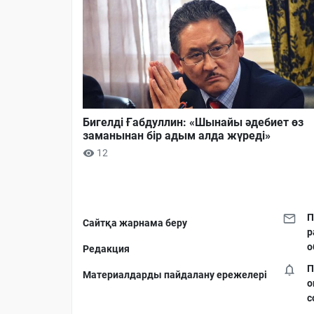
Бигелді Ғабдуллин: «Шынайы әдебиет өз
заманынан бір адым алда жүреді»
12
П
Сайтқа жарнама беру
р
о
Редакция
П
Материалдарды пайдалану ережелері
о
с