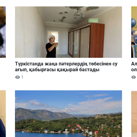
Түркістанда жаңа пәтерлердің төбесінен су
Ал
ағып, қабырғасы қақырай бастады
ол
1