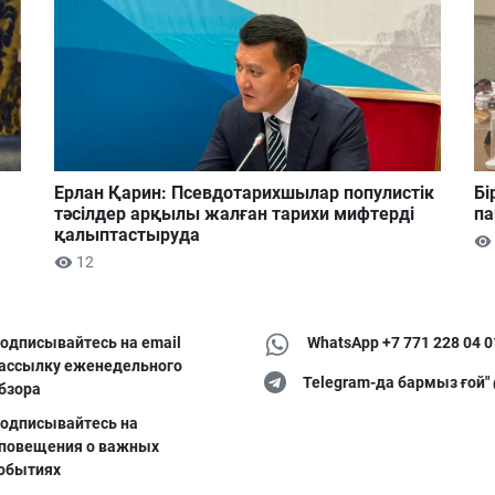
Ерлан Қарин: Псевдотарихшылар популистік
Бі
тәсілдер арқылы жалған тарихи мифтерді
па
қалыптастыруда
12
одписывайтесь на email
WhatsApp +7 771 228 04 0
ассылку еженедельного
Telegram-да бармыз ғой"
бзора
одписывайтесь на
повещения о важных
обытиях