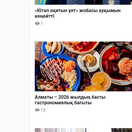
«Кітап оқитын ұлт» жобасы ауқымын
кеңейтті
1
Алматы – 2026 жылдың басты
гастрономиялық бағыты
12