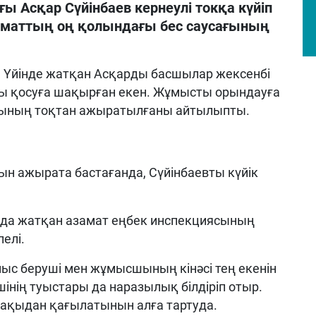
ы Асқар Сүйінбаев кернеулі токқа күйіп
аматтың оң қолындағы бес саусағының
 Үйінде жатқан Асқарды басшылар жексенбі
ы қосуға шақырған екен. Жұмысты орындауға
арының тоқтан ажыратылғаны айтылыпты.
н ажырата бастағанда, Сүйінбаевты күйік
ада жатқан азамат еңбек инспекциясының
елі.
мыс беруші мен жұмысшының кінәсі тең екенін
інің туыстары да наразылық білдіріп отыр.
ақыдан қағылатынын алға тартуда.