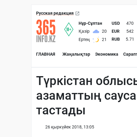
Русская редакция
Нұр-Сұлтан
USD
470
EUR
542
Қазір
20
RUB
5.71
Ертең
21
ГЛАВНАЯ
Жаңалықтар
Экономика
Сарап
Түркістан облыс
азаматтың сауса
тастады
26 қыркүйек 2018, 13:05