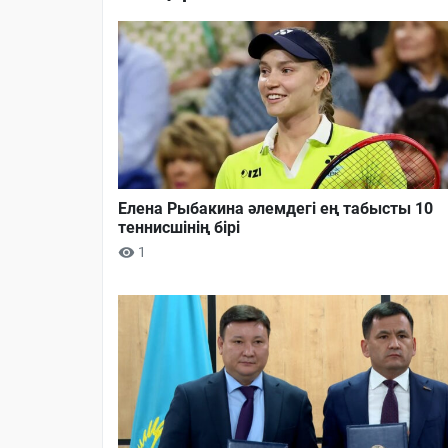
Елена Рыбакина әлемдегі ең табысты 10
теннисшінің бірі
1