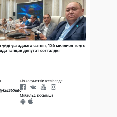
р үйді үш адамға сатып, 126 миллион теңге
йда тапқан депутат сотталды
1
1
Біз әлеуметтік желілерде:
 @kaz365info
Мобильді қосымша: