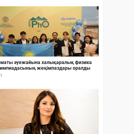
маты әуежайына халықаралық физика
импиадасының жеңімпаздары оралды
1