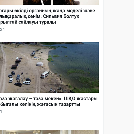
ғары өкілді органның жаңа моделі және
лықаралық сенім: Сильвия Болтук
рылтай сайлауы туралы
24
аза жағалау – таза мекен»: ШҚО жастары
быгалы көлінің жағасын тазартты
1