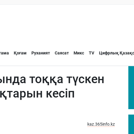
тама
Қоғам
Руханият
Саясат
Микс
TV
Цифрлық Қазақс
ында тоққа түскен
қтарын кесіп
kaz.365info.kz