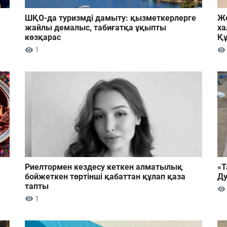
ШҚО-да туризмді дамыту: қызметкерлерге
Жо
жайлы демалыс, табиғатқа ұқыпты
ха
көзқарас
Құ
1
Риелтормен кездесу кеткен алматылық
«Т
бойжеткен төртінші қабаттан құлап қаза
Ду
тапты
1