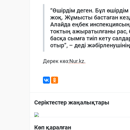
“Өшірдім деген. Бұл өшірдім 
жоқ. Жұмысты бастаған кезд
Алайда еңбек инспекциясынд
токтың ажыратылғаны рас, 
басқа сымға тиіп кету салд
отыр”, – деді жәбірленушіні
Дерек көз
:Nur.kz.
Серіктестер жаңалықтары
Көп қаралған