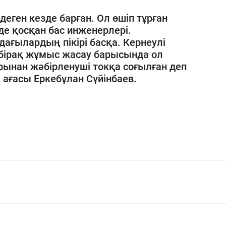
деген кезде барған. Ол өшіп тұрған
е қосқан бас инженерлері.
ағылардың пікірі басқа. Кернеулі
бірақ жұмыс жасау барысында ол
арынан жәбірленуші токқа соғылған деп
ң ағасы Еркебұлан Сүйінбаев.