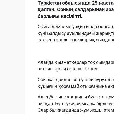
Түркістан облысында 25 жастағ
қалған. Соның салдарынан аз
барлығы кесіліпті.
Оқиға демалыс уақытында болған.
күні Балдысу ауылындағы жарықт
келген төрт жігітке жарық сымд
Алайда қызметкерлер ток сымдары
шалып, қолы өртеніп кеткен.
Осы жағдайдан соң үш ай аурухан
құқығын қорғамай отырғанына өкп
Ал еңбек инспекциясы бұл істе жұ
айтқан. Бұл тұжырымға жәбірленуш
Олар бұл жағдайда жұмысшы өтем