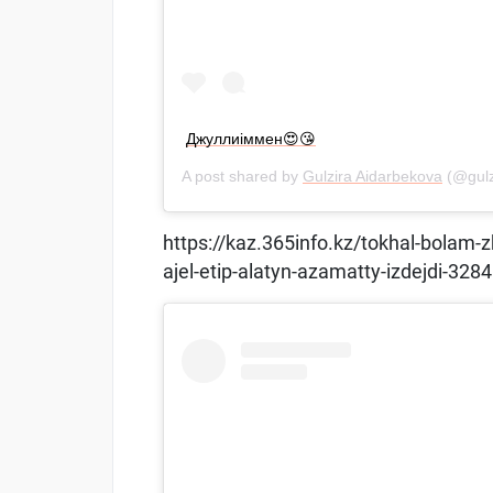
Джуллиіммен😍😘
A post shared by
Gulzira Aidarbekova
(@gulz
https://kaz.365info.kz/tokhal-bolam-
ajel-etip-alatyn-azamatty-izdejdi-328