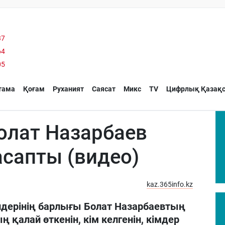
37
64
05
тама
Қоғам
Руханият
Саясат
Микс
TV
Цифрлық Қазақс
Болат Назарбаев
асапты (видео)
kaz.365info.kz
лдерінің барлығы Болат Назарбаевтың
ң қалай өткенін, кім келгенін, кімдер