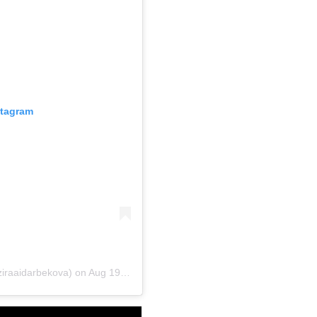
stagram
iraaidarbekova) on
Aug 19, 2018 at 11:51am PDT