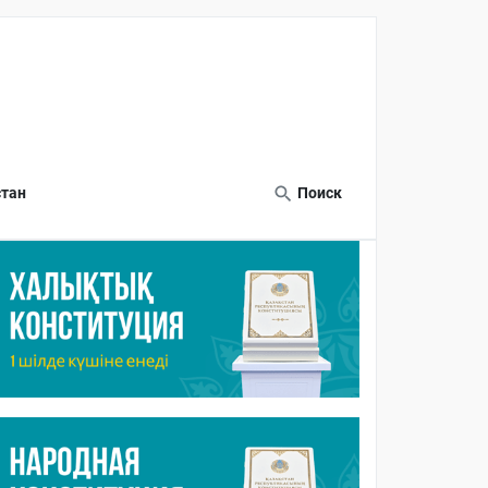
тан
Поиск