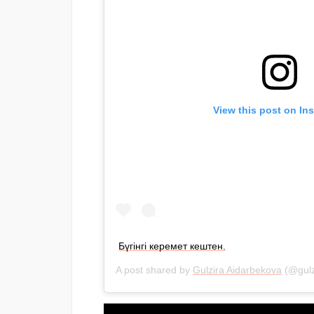
View this post on In
Бүгінгі керемет кештен.
A post shared by
Gulzira Aidarbekova
(@gulz