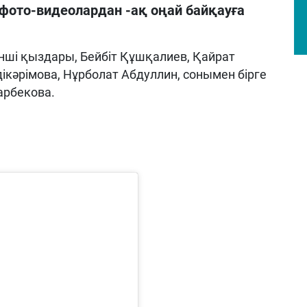
 фото-видеолардан -ақ оңай байқауға
нші қыздары, Бейбіт Құшқалиев, Қайрат
кәрімова, Нұрболат Абдуллин, сонымен бірге
арбекова.