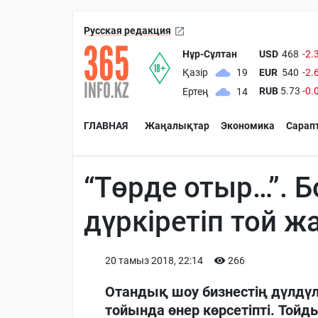
Русская редакция
Нұр-Сұлтан
USD
468
-2.
EUR
540
-2.
Қазір
19
RUB
5.73
-0.
Ертең
14
ГЛАВНАЯ
Жаңалықтар
Экономика
Сарап
“Төрде отыр…”. 
дүркіретіп той ж
20 тамыз 2018, 22:14
266
Отандық шоу бизнестің дүлдү
тойында өнер көрсетіпті. Тойды