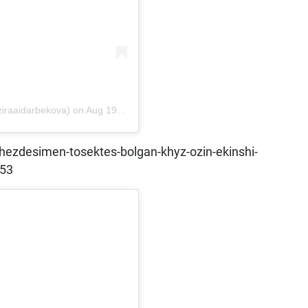
iraaidarbekova) on
Aug 19, 2018 at 12:51pm PDT
zhezdesimen-tosektes-bolgan-khyz-ozin-ekinshi-
453