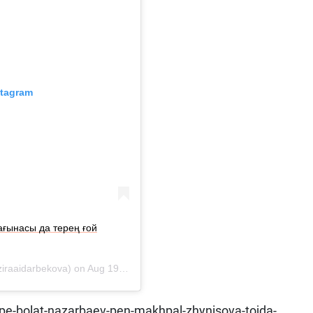
stagram
ағынасы да терең ғой
iraaidarbekova) on
Aug 19, 2018 at 11:55am PDT
s-pe-bolat-nazarbaev-pen-makhpal-zhynisova-tojda-