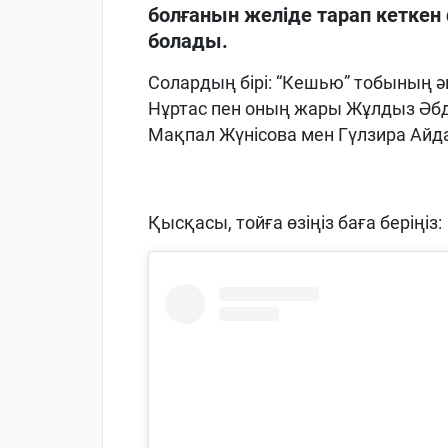
болғанын желіде тарап кеткен
болады.
Солардың бірі: “Кешью” тобының ә
Нұртас пен оның жары Жұлдыз Әбді
Мақпал Жүнісова мен Гүлзира Айд
Қысқасы, тойға өзіңіз баға беріңіз: