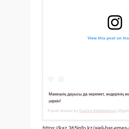
View this post on In
Макеңнің дауысы да керемет, әндерінің м
шіркін!
A post shared by
Gulzira Aidarbekova
(@gulz
https://kaz.365info.kz/ajeli-bar-eme