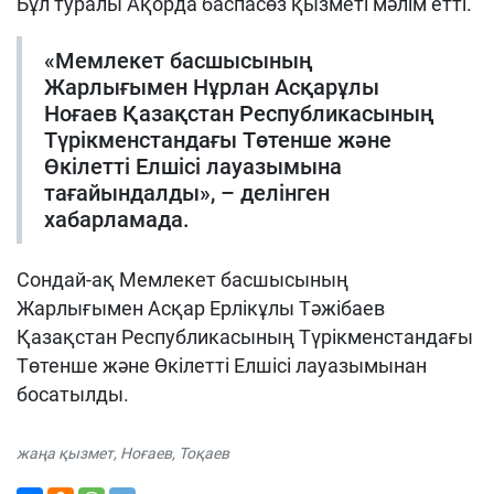
Бұл туралы Ақорда баспасөз қызметі мәлім етті.
«Мемлекет басшысының
Жарлығымен Нұрлан Асқарұлы
Ноғаев Қазақстан Республикасының
Түрікменстандағы Төтенше және
Өкілетті Елшісі лауазымына
тағайындалды», – делінген
хабарламада.
Сондай-ақ Мемлекет басшысының
Жарлығымен Асқар Ерлікұлы Тәжібаев
Қазақстан Республикасының Түрікменстандағы
Төтенше және Өкілетті Елшісі лауазымынан
босатылды.
жаңа қызмет
,
Ноғаев
,
Тоқаев