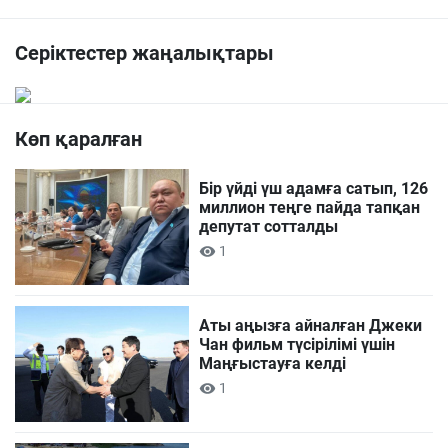
Серіктестер жаңалықтары
Көп қаралған
Бір үйді үш адамға сатып, 126
миллион теңге пайда тапқан
депутат сотталды
1
Аты аңызға айналған Джеки
Чан фильм түсірілімі үшін
Маңғыстауға келді
1