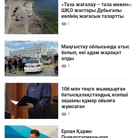
«Таза жағалау – таза мекен»:
ШҚО жастары Дубыгалы
көлінің жағасын тазартты
1
Маңғыстау облысында атыс
болып, екі адам жарақат
алды
1
106 млн теңге жымқырған
батысқазақстандық есепші
ақшаны құмар ойынға
жұмсаған
1
Ерлан Қарин:
Псевдотарихшылар