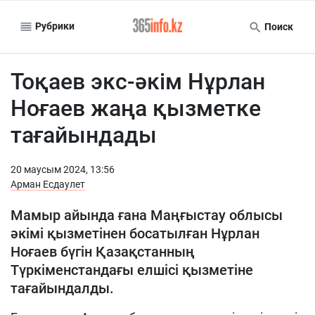
Рубрики
Поиск
Тоқаев экс-әкім Нұрлан
Ноғаев жаңа қызметке
тағайындады
20 маусым 2024, 13:56
Арман Есдаулет
Мамыр айында ғана Маңғыстау облысы
әкімі қызметінен босатылған Нұрлан
Ноғаев бүгін Қазақстанның
Түркіменстандағы елшісі қызметіне
тағайындалды.