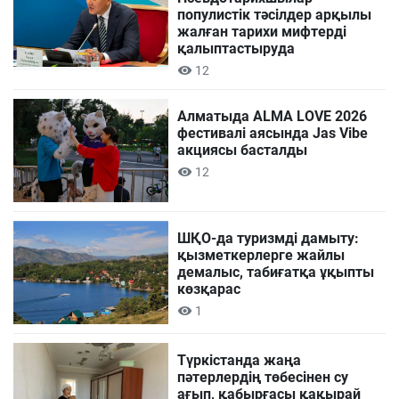
популистік тәсілдер арқылы
жалған тарихи мифтерді
қалыптастыруда
12
Алматыда ALMA LOVE 2026
фестивалі аясында Jas Vibe
акциясы басталды
12
ШҚО-да туризмді дамыту:
қызметкерлерге жайлы
демалыс, табиғатқа ұқыпты
көзқарас
1
Түркістанда жаңа
пәтерлердің төбесінен су
ағып, қабырғасы қақырай