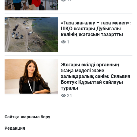
«Таза жағалау – таза мекен»:
ШҚО жастары Дубыгалы
көлінің жағасын тазартты
1
Жоғары өкілді органның
жаңа моделі және
халықаралық сенім: Сильвия
Болтук Құрылтай сайлауы
туралы
24
Сайтқа жарнама беру
Редакция