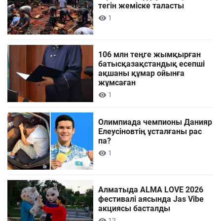
тегін жеміске таласты
1
106 млн теңге жымқырған
батысқазақстандық есепші
ақшаны құмар ойынға
жұмсаған
1
Олимпиада чемпионы Данияр
Елеусіновтің ұсталғаны рас
па?
1
Алматыда ALMA LOVE 2026
фестивалі аясында Jas Vibe
акциясы басталды
12