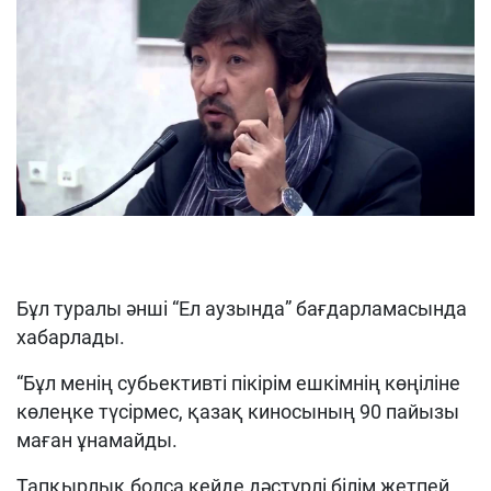
Бұл туралы әнші “Ел аузында” бағдарламасында
хабарлады.
“Бұл менің субьективті пікірім ешкімнің көңіліне
көлеңке түсірмес, қазақ киносының 90 пайызы
маған ұнамайды.
Тапқырлық болса кейде дәстүрлі білім жетпей