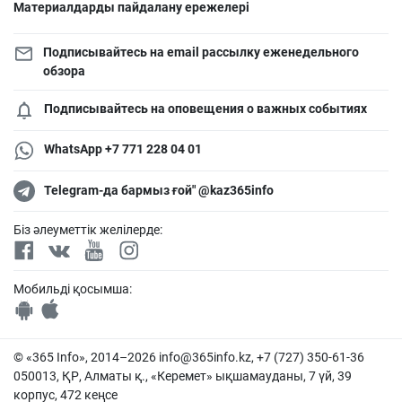
Материалдарды пайдалану ережелері
Подписывайтесь на email рассылку еженедельного
обзора
Подписывайтесь на оповещения о важных событиях
WhatsApp +7 771 228 04 01
Telegram-да бармыз ғой" @kaz365info
Біз әлеуметтік желілерде:
Мобильді қосымша:
© «365 Info», 2014–2026
info@365info.kz
, +7 (727) 350-61-36
050013, ҚР, Алматы қ., «Керемет» ықшамауданы, 7 үй, 39
корпус, 472 кеңсе