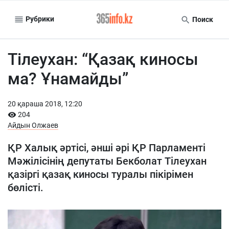
Рубрики
Поиск
Тілеухан: “Қазақ киносы
ма? Ұнамайды”
20 қараша 2018, 12:20
204
Айдын Олжаев
ҚР Халық әртісі, әнші әрі ҚР Парламенті
Мәжілісінің депутаты Бекболат Тілеухан
қазіргі қазақ киносы туралы пікірімен
бөлісті.