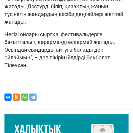
жатады. Дәстүрді біліп, қазақтың жанын
түсінетін жандардың кәсіби деңгейлері жетпей
жатады.
Негізі ойлары сыртқа, фестивальдерге
бағытталып, көрерменді ескермей жатады.
Осындай сындарды айтуға болады деп
ойлаймын”, – деп пікірін білдірді Бекболат
Тілеухан.