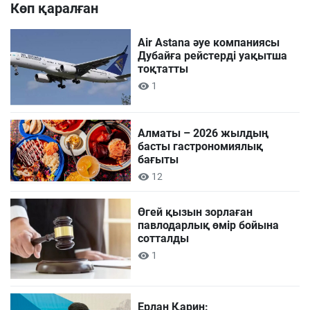
Көп қаралған
Air Astana әуе компаниясы
Дубайға рейстерді уақытша
тоқтатты
1
Алматы – 2026 жылдың
басты гастрономиялық
бағыты
12
Өгей қызын зорлаған
павлодарлық өмір бойына
сотталды
1
Ерлан Қарин: