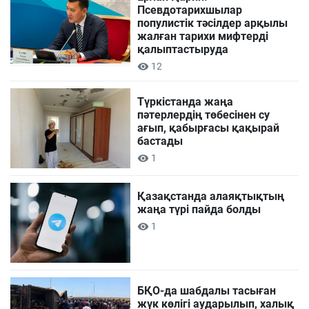
Псевдотарихшылар
популистік тәсілдер арқылы
жалған тарихи мифтерді
қалыптастыруда
12
Түркістанда жаңа
пәтерлердің төбесінен су
ағып, қабырғасы қақырай
бастады
1
Қазақстанда алаяқтықтың
жаңа түрі пайда болды
1
БҚО-да шабдалы тасыған
жүк көлігі аударылып, халық