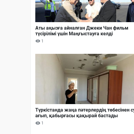
Аты аңызға айналған Джеки Чан фильм
түсірілімі үшін Маңғыстауға келді
1
Түркістанда жаңа пәтерлердің төбесінен с
ағып, қабырғасы қақырай бастады
1