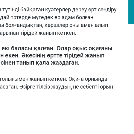
н түтінді байқаған куәгерлер дереу өрт сөндіру
ндай пәтерде мүгедек ер адам болған
улы болғандықтан, көршілер оны аман алып
арынан тірідей жанып кеткен.
екі баласы қалған. Олар оқыс оқиғаны
ен екен. Әкесінің өртте тірідей жанып
 есінен танып қала жаздаған.
гі толығымен жанып кеткен. Оқиға орнында
асаған. Әзірге тілсіз жаудың не себепті орын