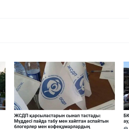
ЖСДП қарсыластарын сынап тастады:
БҚ
Мүддесі пайда табу мен хайптан аспайтын
ау
блогерлер мен кофеқұмарлардың