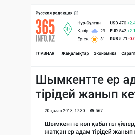
Русская редакция
Нұр-Сұлтан
USD
470
+2.
EUR
542
+2.
Қазір
23
RUB
5.71
-0.
Ертең
31
ГЛАВНАЯ
Жаңалықтар
Экономика
Сарап
Шымкентте ер ад
тірідей жанып ке
20 қазан 2018, 17:30
567
Шымкентте көп қабатты үйлерд
жатқан ер адам тірідей жанып