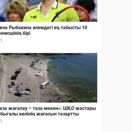
ена Рыбакина әлемдегі ең табысты 10
ннисшінің бірі
1
аза жағалау – таза мекен»: ШҚО жастары
быгалы көлінің жағасын тазартты
1