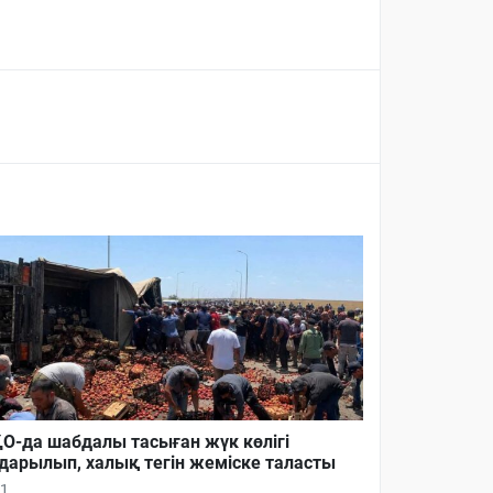
О-да шабдалы тасыған жүк көлігі
дарылып, халық тегін жеміске таласты
1