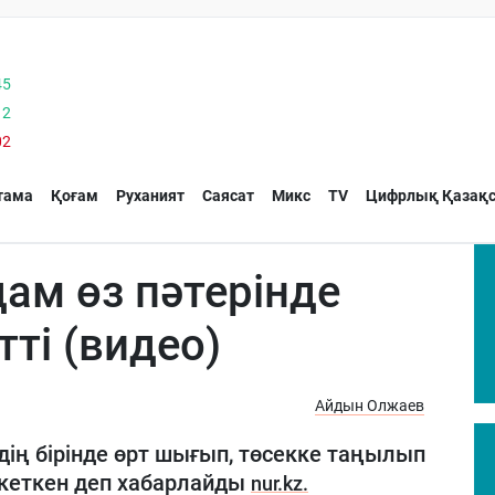
45
12
02
тама
Қоғам
Руханият
Саясат
Микс
TV
Цифрлық Қазақс
ам өз пәтерінде
тті (видео)
Айдын Олжаев
ің бірінде өрт шығып, төсекке таңылып
 кеткен деп хабарлайды
nur.kz.