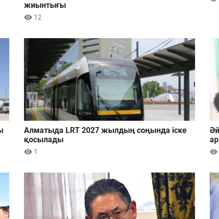
жиынтығы
12
ы
Алматыда LRT 2027 жылдың соңында іске
Әй
қосылады
ар
1