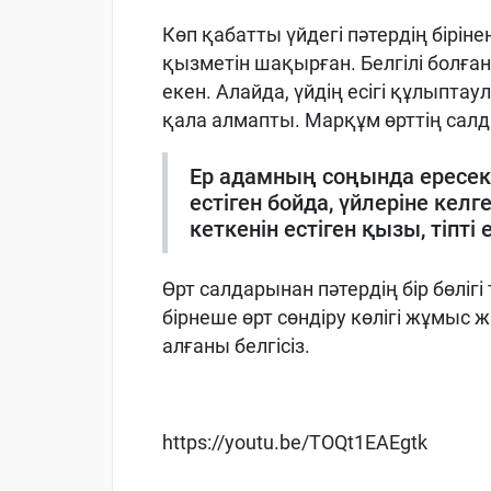
Көп қабатты үйдегі пәтердің біріне
қызметін шақырған. Белгілі болға
екен. Алайда, үйдің есігі құлыпта
қала алмапты. Марқұм өрттің салд
Ер адамның соңында ересек 
естіген бойда, үйлеріне келг
кеткенін естіген қызы, тіпті
Өрт салдарынан пәтердің бір бөлі
бірнеше өрт сөндіру көлігі жұмыс ж
алғаны белгісіз.
https://youtu.be/TOQt1EAEgtk