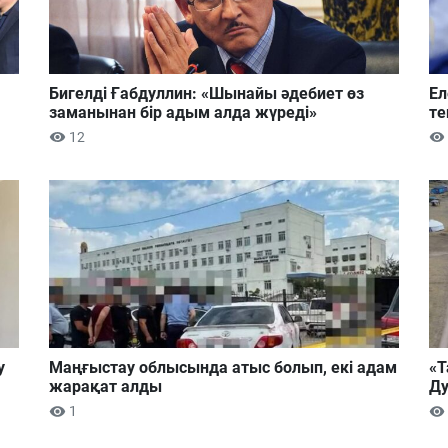
Бигелді Ғабдуллин: «Шынайы әдебиет өз
Ел
заманынан бір адым алда жүреді»
те
12
у
Маңғыстау облысында атыс болып, екі адам
«Т
жарақат алды
Ду
1