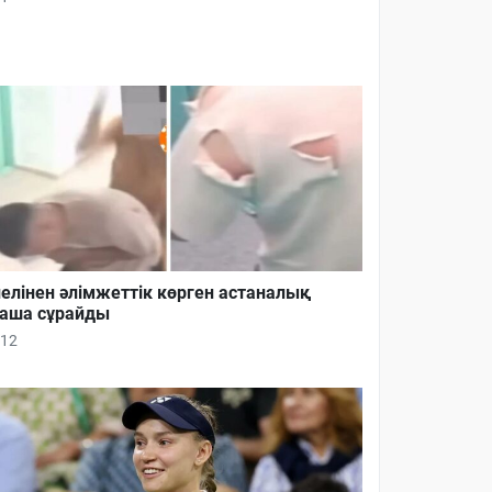
елінен әлімжеттік көрген астаналық
аша сұрайды
12